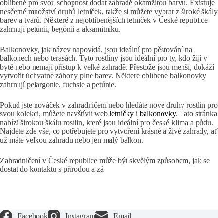
oblíbené pro svou schopnost dodat zahradě okamžitou barvu. Existuje
nesčetné množství druhů letniček, takže si můžete vybrat z široké škály
barev a tvarů. Některé z nejoblíbenějších letniček v České republice
zahrnují petúnii, begónii a aksamitníku.
Balkonovky, jak název napovídá, jsou ideální pro pěstování na
balkonech nebo terasách. Tyto rostliny jsou ideální pro ty, kdo žijí v
bytě nebo nemají přístup k velké zahradě. Přestože jsou menší, dokáží
vytvořit úchvatné záhony plné barev. Některé oblíbené balkonovky
zahrnují pelargonie, fuchsie a petúnie.
Pokud jste nováček v zahradničení nebo hledáte nové druhy rostlin pro
svou kolekci, můžete navštívit web
letničky i balkonovky
. Tato stránka
nabízí širokou škálu rostlin, které jsou ideální pro české klima a půdu.
Najdete zde vše, co potřebujete pro vytvoření krásné a živé zahrady, ať
už máte velkou zahradu nebo jen malý balkon.
Zahradničení v České republice může být skvělým způsobem, jak se
dostat do kontaktu s přírodou a zá
Facebook
Instagram
Email