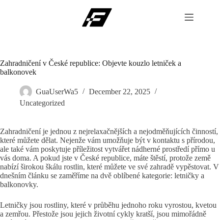
Skip
to
content
Zahradničení v České republice: Objevte kouzlo letniček a
balkonovek
GuaUserWa5
December 22, 2025
Uncategorized
Zahradničení je jednou z nejrelaxačnějších a nejodměňujících činností,
které můžete dělat. Nejenže vám umožňuje být v kontaktu s přírodou,
ale také vám poskytuje příležitost vytvářet nádherné prostředí přímo u
vás doma. A pokud jste v České republice, máte štěstí, protože země
nabízí širokou škálu rostlin, které můžete ve své zahradě vypěstovat. V
dnešním článku se zaměříme na dvě oblíbené kategorie: letničky a
balkonovky.
Letničky jsou rostliny, které v průběhu jednoho roku vyrostou, kvetou
a zemřou. Přestože jsou jejich životní cykly kratší, jsou mimořádně