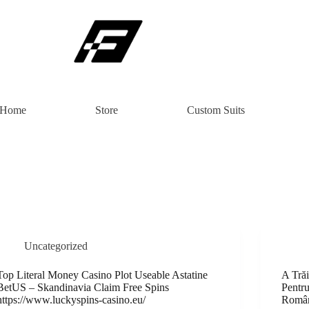
Home
Store
Custom Suits
Uncategorized
Top Literal Money Casino Plot Useable Astatine
A Trăi
BetUS – Skandinavia Claim Free Spins
Pentru
https://www.luckyspins-casino.eu/
Român