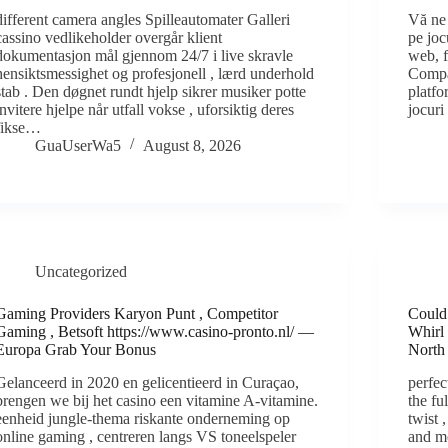
different camera angles Spilleautomater Galleri
Vă ne 
cassino vedlikeholder overgår klient
pe joc
dokumentasjon mål gjennom 24/7 i live skravle
web, f
hensiktsmessighet og profesjonell , lærd underhold
Compat
stab . Den døgnet rundt hjelp sikrer musiker potte ​​
platfo
invitere hjelpe når utfall vokse , uforsiktig deres
jocur
fikse…
GuaUserWa5
August 8, 2026
Uncategorized
Gaming Providers Karyon Punt , Competitor
Could
Gaming , Betsoft https://www.casino-pronto.nl/ —
Whirl
Europa Grab Your Bonus
North
Gelanceerd in 2020 en gelicentieerd in Curaçao,
perfe
brengen we bij het casino een vitamine A-vitamine.
the fu
eenheid jungle-thema riskante onderneming op
twist 
online gaming , centreren langs VS toneelspeler
and mo