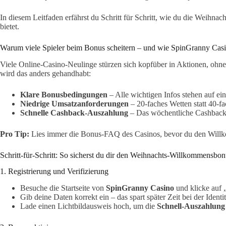
In diesem Leitfaden erfährst du Schritt für Schritt, wie du die Weihn
bietet.
Warum viele Spieler beim Bonus scheitern – und wie SpinGranny Casi
Viele Online‑Casino‑Neulinge stürzen sich kopfüber in Aktionen, ohn
wird das anders gehandhabt:
Klare Bonusbedingungen
– Alle wichtigen Infos stehen auf ein
Niedrige Umsatzanforderungen
– 20‑faches Wetten statt 40‑fa
Schnelle Cashback‑Auszahlung
– Das wöchentliche Cashback 
Pro Tip:
Lies immer die Bonus‑FAQ des Casinos, bevor du den Willkom
Schritt‑für‑Schritt: So sicherst du dir den Weihnachts‑Willkommensbo
1. Registrierung und Verifizierung
Besuche die Startseite von
SpinGranny Casino
und klicke auf „
Gib deine Daten korrekt ein – das spart später Zeit bei der Identi
Lade einen Lichtbildausweis hoch, um die
Schnell‑Auszahlung