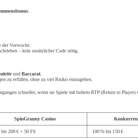
ommensbonus
.
e der Vorwoche.
rieben – kein zusätzlicher Code nötig.
ulette
und
Baccarat
.
n zu erfüllen, ohne zu viel Risiko einzugehen.
ngungen schneller, wenn sie Spiele mit hohem RTP (Return to Player)
SpinGranny Casino
Konkurren
 bis 200 € + 50 FS
100 % bis 150 €