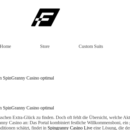
Home
Store
Custom Suits
on SpinGranny Casino optimal
on SpinGranny Casino optimal
 bisschen Extra‑Glück zu finden. Doch oft fehlt die Übersicht, welche 
nny Casino an: Das Portal kombiniert festliche Willkommensboni, ei
itionen schätzt, findet in
Spingranny Casino Live
eine Lösung, die den