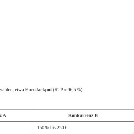
 wählen, etwa
EuroJackpot
(RTP ≈ 96,5 %).
z A
Konkurrenz B
150 % bis 250 €