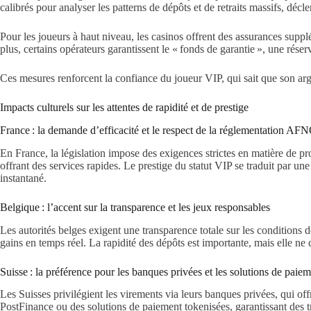
calibrés pour analyser les patterns de dépôts et de retraits massifs, déc
Pour les joueurs à haut niveau, les casinos offrent des assurances suppl
plus, certains opérateurs garantissent le « fonds de garantie », une rés
Ces mesures renforcent la confiance du joueur VIP, qui sait que son arg
Impacts culturels sur les attentes de rapidité et de prestige
France : la demande d’efficacité et le respect de la réglementation A
En France, la législation impose des exigences strictes en matière de p
offrant des services rapides. Le prestige du statut VIP se traduit par u
instantané.
Belgique : l’accent sur la transparence et les jeux responsables
Les autorités belges exigent une transparence totale sur les conditions 
gains en temps réel. La rapidité des dépôts est importante, mais elle n
Suisse : la préférence pour les banques privées et les solutions de paiem
Les Suisses privilégient les virements via leurs banques privées, qui of
PostFinance ou des solutions de paiement tokenisées, garantissant des t