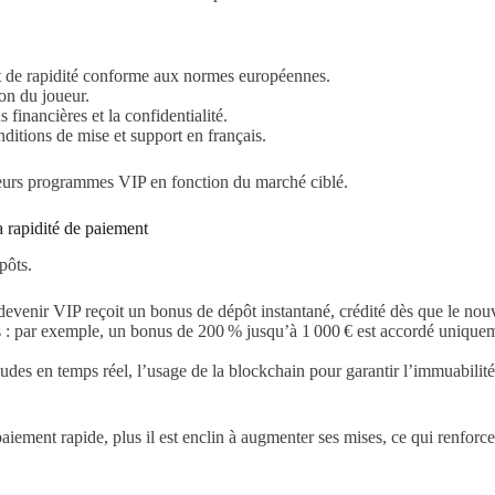
et de rapidité conforme aux normes européennes.
ion du joueur.
 financières et la confidentialité.
itions de mise et support en français.
 leurs programmes VIP en fonction du marché ciblé.
la rapidité de paiement
pôts.
 devenir VIP reçoit un bonus de dépôt instantané, crédité dès que le n
s : par exemple, un bonus de 200 % jusqu’à 1 000 € est accordé uniquem
udes en temps réel, l’usage de la blockchain pour garantir l’immuabilit
 paiement rapide, plus il est enclin à augmenter ses mises, ce qui renfo