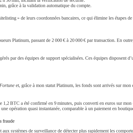
h 30 min, incluant la vérification de sécurité.
n, grâce à la validation automatique du compte.
itelisting » de leurs coordonnées bancaires, ce qui élimine les étapes de 
 joueurs Platinum, passant de 2 000 € à 20 000 € par transaction. En outr
gérés par des équipes de support spécialisées. Ces équipes disposent d’
Fortune
et, grâce à mon statut Platinum, les fonds sont arrivés sur mo
.
it de 1,2 BTC a été confirmé en 9 minutes, puis converti en euros sur mo
en une opération quasi instantanée, comparable à un paiement en boutiqu
a fraude
t aux systèmes de surveillance de détecter plus rapidement les compor