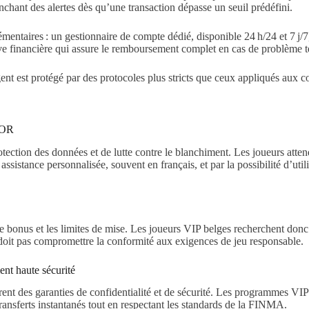
lenchant des alertes dès qu’une transaction dépasse un seuil prédéfini.
émentaires : un gestionnaire de compte dédié, disponible 24 h/24 et 7 j/
erve financière qui assure le remboursement complet en cas de problème te
ent est protégé par des protocoles plus stricts que ceux appliqués aux 
FNOR
rotection des données et de lutte contre le blanchiment. Les joueurs at
ne assistance personnalisée, souvent en français, et par la possibilité 
de bonus et les limites de mise. Les joueurs VIP belges recherchent donc 
e doit pas compromettre la conformité aux exigences de jeu responsable.
ent haute sécurité
frent des garanties de confidentialité et de sécurité. Les programmes VI
ransferts instantanés tout en respectant les standards de la FINMA.