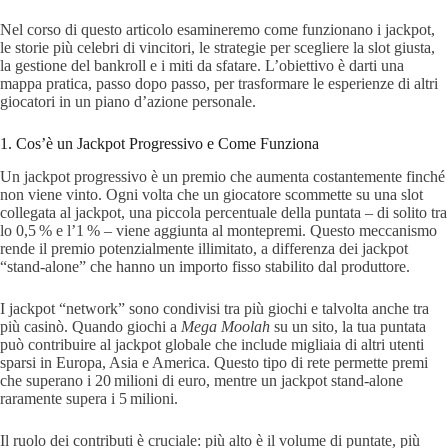
Nel corso di questo articolo esamineremo come funzionano i jackpot,
le storie più celebri di vincitori, le strategie per scegliere la slot giusta,
la gestione del bankroll e i miti da sfatare. L’obiettivo è darti una
mappa pratica, passo dopo passo, per trasformare le esperienze di altri
giocatori in un piano d’azione personale.
1. Cos’è un Jackpot Progressivo e Come Funziona
Un jackpot progressivo è un premio che aumenta costantemente finché
non viene vinto. Ogni volta che un giocatore scommette su una slot
collegata al jackpot, una piccola percentuale della puntata – di solito tra
lo 0,5 % e l’1 % – viene aggiunta al montepremi. Questo meccanismo
rende il premio potenzialmente illimitato, a differenza dei jackpot
“stand‑alone” che hanno un importo fisso stabilito dal produttore.
I jackpot “network” sono condivisi tra più giochi e talvolta anche tra
più casinò. Quando giochi a
Mega Moolah
su un sito, la tua puntata
può contribuire al jackpot globale che include migliaia di altri utenti
sparsi in Europa, Asia e America. Questo tipo di rete permette premi
che superano i 20 milioni di euro, mentre un jackpot stand‑alone
raramente supera i 5 milioni.
Il ruolo dei contributi è cruciale: più alto è il volume di puntate, più