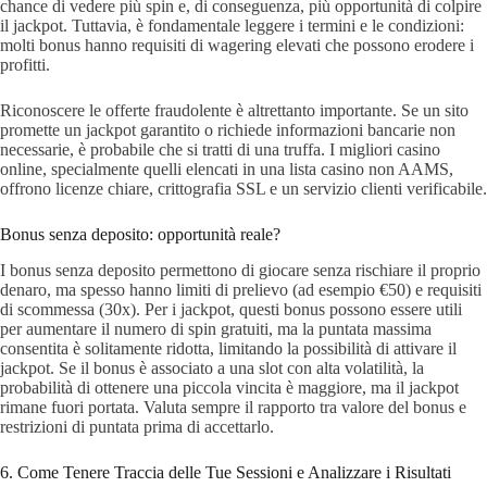
chance di vedere più spin e, di conseguenza, più opportunità di colpire
il jackpot. Tuttavia, è fondamentale leggere i termini e le condizioni:
molti bonus hanno requisiti di wagering elevati che possono erodere i
profitti.
Riconoscere le offerte fraudolente è altrettanto importante. Se un sito
promette un jackpot garantito o richiede informazioni bancarie non
necessarie, è probabile che si tratti di una truffa. I migliori casino
online, specialmente quelli elencati in una lista casino non AAMS,
offrono licenze chiare, crittografia SSL e un servizio clienti verificabile.
Bonus senza deposito: opportunità reale?
I bonus senza deposito permettono di giocare senza rischiare il proprio
denaro, ma spesso hanno limiti di prelievo (ad esempio €50) e requisiti
di scommessa (30x). Per i jackpot, questi bonus possono essere utili
per aumentare il numero di spin gratuiti, ma la puntata massima
consentita è solitamente ridotta, limitando la possibilità di attivare il
jackpot. Se il bonus è associato a una slot con alta volatilità, la
probabilità di ottenere una piccola vincita è maggiore, ma il jackpot
rimane fuori portata. Valuta sempre il rapporto tra valore del bonus e
restrizioni di puntata prima di accettarlo.
6. Come Tenere Traccia delle Tue Sessioni e Analizzare i Risultati