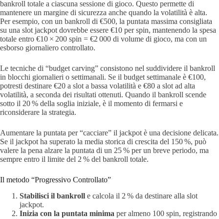
bankroll totale a ciascuna sessione di gioco. Questo permette di
mantenere un margine di sicurezza anche quando la volatilità è alta.
Per esempio, con un bankroll di €500, la puntata massima consigliata
su una slot jackpot dovrebbe essere €10 per spin, mantenendo la spesa
totale entro €10 × 200 spin = €2 000 di volume di gioco, ma con un
esborso giornaliero controllato.
Le tecniche di “budget carving” consistono nel suddividere il bankroll
in blocchi giornalieri o settimanali. Se il budget settimanale è €100,
potresti destinare €20 a slot a bassa volatilità e €80 a slot ad alta
volatilità, a seconda dei risultati ottenuti. Quando il bankroll scende
sotto il 20 % della soglia iniziale, è il momento di fermarsi e
riconsiderare la strategia.
Aumentare la puntata per “cacciare” il jackpot è una decisione delicata.
Se il jackpot ha superato la media storica di crescita del 150 %, può
valere la pena alzare la puntata di un 25 % per un breve periodo, ma
sempre entro il limite del 2 % del bankroll totale.
Il metodo “Progressivo Controllato”
Stabilisci il bankroll
e calcola il 2 % da destinare alla slot
jackpot.
Inizia con la puntata minima
per almeno 100 spin, registrando