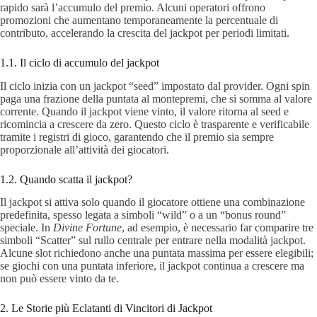
rapido sarà l’accumulo del premio. Alcuni operatori offrono
promozioni che aumentano temporaneamente la percentuale di
contributo, accelerando la crescita del jackpot per periodi limitati.
1.1. Il ciclo di accumulo del jackpot
Il ciclo inizia con un jackpot “seed” impostato dal provider. Ogni spin
paga una frazione della puntata al montepremi, che si somma al valore
corrente. Quando il jackpot viene vinto, il valore ritorna al seed e
ricomincia a crescere da zero. Questo ciclo è trasparente e verificabile
tramite i registri di gioco, garantendo che il premio sia sempre
proporzionale all’attività dei giocatori.
1.2. Quando scatta il jackpot?
Il jackpot si attiva solo quando il giocatore ottiene una combinazione
predefinita, spesso legata a simboli “wild” o a un “bonus round”
speciale. In
Divine Fortune
, ad esempio, è necessario far comparire tre
simboli “Scatter” sul rullo centrale per entrare nella modalità jackpot.
Alcune slot richiedono anche una puntata massima per essere elegibili;
se giochi con una puntata inferiore, il jackpot continua a crescere ma
non può essere vinto da te.
2. Le Storie più Eclatanti di Vincitori di Jackpot