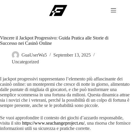
Skip
to
content
Vincere il Jackpot Progressivo: Guida Pratica alle Storie di
Successo nei Casinò Online
GuaUserWa5
September 13, 2025
Uncategorized
I jackpot progressivi rappresentano l’elemento più affascinante dei
casinò online: un montepremi che cresce di notte in giorno, alimentato
dalle puntate di migliaia di giocatori, e che può trasformare una
semplice scommessa in una fortuna da milioni. Questa dinamica attrae
sia i novizi che i veterani, perché la possibilità di un colpo di fortuna è
sempre presente, anche se le probabilità sono piccole.
Se vuoi approfondire il contesto dei giochi d’azzardo responsabile,
visita il sito
https://www.seachangeproject.eu/
, una risorsa che fornisce
informazioni utili su sicurezza e pratiche corrette.