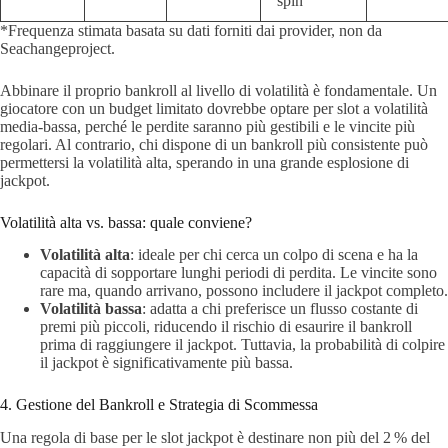
spin
*Frequenza stimata basata su dati forniti dai provider, non da
Seachangeproject.
Abbinare il proprio bankroll al livello di volatilità è fondamentale. Un
giocatore con un budget limitato dovrebbe optare per slot a volatilità
media‑bassa, perché le perdite saranno più gestibili e le vincite più
regolari. Al contrario, chi dispone di un bankroll più consistente può
permettersi la volatilità alta, sperando in una grande esplosione di
jackpot.
Volatilità alta vs. bassa: quale conviene?
Volatilità alta
: ideale per chi cerca un colpo di scena e ha la
capacità di sopportare lunghi periodi di perdita. Le vincite sono
rare ma, quando arrivano, possono includere il jackpot completo.
Volatilità bassa
: adatta a chi preferisce un flusso costante di
premi più piccoli, riducendo il rischio di esaurire il bankroll
prima di raggiungere il jackpot. Tuttavia, la probabilità di colpire
il jackpot è significativamente più bassa.
4. Gestione del Bankroll e Strategia di Scommessa
Una regola di base per le slot jackpot è destinare non più del 2 % del