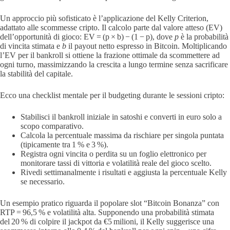
Un approccio più sofisticato è l’applicazione del Kelly Criterion,
adattato alle scommesse cripto. Il calcolo parte dal valore atteso (EV)
dell’opportunità di gioco: EV = (p × b) − (1 − p), dove
p
è la probabilità
di vincita stimata e
b
il payout netto espresso in Bitcoin. Moltiplicando
l’EV per il bankroll si ottiene la frazione ottimale da scommettere ad
ogni turno, massimizzando la crescita a lungo termine senza sacrificare
la stabilità del capitale.
Ecco una checklist mentale per il budgeting durante le sessioni cripto:
Stabilisci il bankroll iniziale in satoshi e converti in euro solo a
scopo comparativo.
Calcola la percentuale massima da rischiare per singola puntata
(tipicamente tra 1 % e 3 %).
Registra ogni vincita o perdita su un foglio elettronico per
monitorare tassi di vittoria e volatilità reale del gioco scelto.
Rivedi settimanalmente i risultati e aggiusta la percentuale Kelly
se necessario.
Un esempio pratico riguarda il popolare slot “Bitcoin Bonanza” con
RTP = 96,5 % e volatilità alta. Supponendo una probabilità stimata
del 20 % di colpire il jackpot da €5 milioni, il Kelly suggerisce una