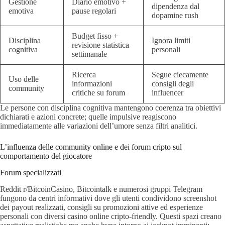
Gestione
Diario emotivo +
dipendenza dal
emotiva
pause regolari
dopamine rush
Budget fisso +
Disciplina
Ignora limiti
revisione statistica
cognitiva
personali
settimanale
Ricerca
Segue ciecamente
Uso delle
informazioni
consigli degli
community
critiche su forum
influencer
Le persone con disciplina cognitiva mantengono coerenza tra obiettivi
dichiarati e azioni concrete; quelle impulsive reagiscono
immediatamente alle variazioni dell’umore senza filtri analitici.
L’influenza delle community online e dei forum cripto sul
comportamento del giocatore
Forum specializzati
Reddit r/BitcoinCasino, Bitcointalk e numerosi gruppi Telegram
fungono da centri informativi dove gli utenti condividono screenshot
dei payout realizzati, consigli su promozioni attive ed esperienze
personali con diversi casino online cripto‑friendly. Questi spazi creano