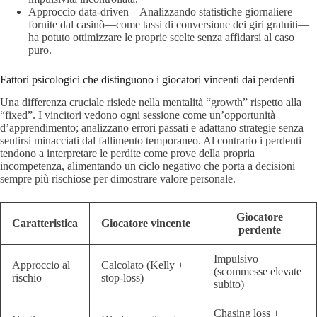
Approccio data‑driven – Analizzando statistiche giornaliere
fornite dal casinò—come tassi di conversione dei giri gratuiti—
ha potuto ottimizzare le proprie scelte senza affidarsi al caso
puro.
Fattori psicologici che distinguono i giocatori vincenti dai perdenti
Una differenza cruciale risiede nella mentalità “growth” rispetto alla
“fixed”. I vincitori vedono ogni sessione come un’opportunità
d’apprendimento; analizzano errori passati e adattano strategie senza
sentirsi minacciati dal fallimento temporaneo. Al contrario i perdenti
tendono a interpretare le perdite come prove della propria
incompetenza, alimentando un ciclo negativo che porta a decisioni
sempre più rischiose per dimostrare valore personale.
Giocatore
Caratteristica
Giocatore vincente
perdente
Impulsivo
Approccio al
Calcolato (Kelly +
(scommesse elevate
rischio
stop‑loss)
subito)
Chasing loss +