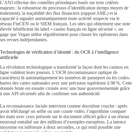
L’ANJ effectue des contrôles périodiques basés sur trois critères
majeurs : la robustesse du processus d’identification (temps moyen de
traitement), la traçabilité des flux financiers (rapport AML) et la
capacité à signaler automatiquement toute activité suspecte via le
réseau FinCEN ou le SIEM français. Les sites qui obtiennent une note
élevée bénéficient du label « casino français en ligne sécurisé », un
gage que Vegan utilise régulièrement pour classer les opérateurs dans
ses revues indépendantes.
Technologies de vérification d’identité : du OCR à l’intelligence
artificielle
La révolution technologique a transformé la façon dont les casinos en
ligne valident leurs joueurs. L’OCR (reconnaissance optique de
caractères) lit automatiquement les numéros de passeport ou les codes-
barres des cartes nationales avec une précision supérieure à 98 %. Cette
donnée brute est ensuite croisée avec une base gouvernementale grâce
à une API sécurisée afin de confirmer son authenticité.
La reconnaissance faciale intervient comme deuxième couche : après
avoir téléchargé un selfie ou une courte vidéo, l’algorithme compare
les traits avec ceux présents sur le document officiel grâce à un réseau
neuronal entraîné sur des millions d’exemples européens. La latence
moyenne est inférieure à deux secondes, ce qui rend possible une