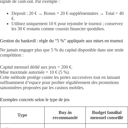
rapide de cash‑out. Par exemple :
Deposit : 20 € → Bonus = 20 € supplémentaires → Total = 40
€.
Utilisez uniquement 10 € pour rejoindre le tournoi ; conservez
les 30 € restants comme coussin financier quotidien.
Gestion du bankroll : règle du “5 %” appliquée aux mises en tournoi
Ne jamais engager plus que 5 % du capital disponible dans une seule
compétition :
Capital mensuel dédié aux jeux = 200 €.
Mise maximale autorisée = 10 € (5 %).
Cette méthode protège contre les pertes successives tout en laissant
suffisamment d’espace pour profiter régulièrement des promotions
saisonnières proposées par les casinos mobiles.
Exemples concrets selon le type de jeu
Buy‑in
Budget familial
Type
recommandé
mensuel conseillé