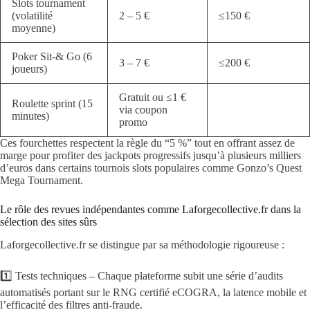
Slots tournament
(volatilité
2 – 5 €
≤150 €
moyenne)
Poker Sit‑& Go (6
3 – 7 €
≤200 €
joueurs)
Gratuit ou ≤1 €
Roulette sprint (15
via coupon
minutes)
promo
Ces fourchettes respectent la règle du “5 %” tout en offrant assez de
marge pour profiter des jackpots progressifs jusqu’à plusieurs milliers
d’euros dans certains tournois slots populaires comme Gonzo’s Quest
Mega Tournament.
Le rôle des revues indépendantes comme Laforgecollective.fr dans la
sélection des sites sûrs
Laforgecollective.fr se distingue par sa méthodologie rigoureuse :
1️⃣ Tests techniques – Chaque plateforme subit une série d’audits
automatisés portant sur le RNG certifié eCOGRA, la latence mobile et
l’efficacité des filtres anti‑fraude.