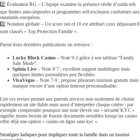
2️⃣ Évaluation RG – L’équipe examine la présence réelle d’outils tels
que limites auto‑imposées et programmes self‑exclusion conformes aux
standards européens.
3️⃣ Notation globale – Un score out of 10 est attribué; ceux dépassant 8
sont classés « Top Protection Famille ».
Parmi leurs dernières publications on retrouve :
Lucky Block Casino
– Note 9·2 grâce à son tableau “Family
Safe Mode”.
Spinia Live
– Note 8·7 ; excellent support multilingue mais
quelques limites journalières peu flexibles.
VivaVegas
– Note 7·9 ; propose plusieurs tournois gratuits mais
manque encore d’une option timeout personnalisable.
Lire ces revues permet aux parents novices non seulement de choisir
rapidement un site fiable mais aussi d’interpréter chaque critère : par
exemple comprendre pourquoi une note élevée sur « sécurité KYC »
signifie moins besoin de fournir documents sensibles lorsqu’un casino
offre déjà une option « casino en ligne sans kyc ».
Stratégies ludiques pour impliquer toute la famille dans un tournoi