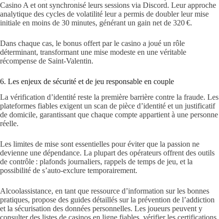
Casino A et ont synchronisé leurs sessions via Discord. Leur approche
analytique des cycles de volatilité leur a permis de doubler leur mise
initiale en moins de 30 minutes, générant un gain net de 320 €.
Dans chaque cas, le bonus offert par le casino a joué un rôle
déterminant, transformant une mise modeste en une véritable
récompense de Saint‑Valentin.
6. Les enjeux de sécurité et de jeu responsable en couple
La vérification d’identité reste la première barrière contre la fraude. Les
plateformes fiables exigent un scan de pièce d’identité et un justificatif
de domicile, garantissant que chaque compte appartient à une personne
réelle.
Les limites de mise sont essentielles pour éviter que la passion ne
devienne une dépendance. La plupart des opérateurs offrent des outils
de contrôle : plafonds journaliers, rappels de temps de jeu, et la
possibilité de s’auto‑exclure temporairement.
Alcoolassistance, en tant que ressource d’information sur les bonnes
pratiques, propose des guides détaillés sur la prévention de l’addiction
et la sécurisation des données personnelles. Les joueurs peuvent y
consulter des listes de casinos en ligne fiables, vérifier les certifications