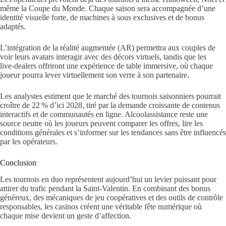
même la Coupe du Monde. Chaque saison sera accompagnée d’une
identité visuelle forte, de machines à sous exclusives et de bonus
adaptés.
L’intégration de la réalité augmentée (AR) permettra aux couples de
voir leurs avatars interagir avec des décors virtuels, tandis que les
live‑dealers offriront une expérience de table immersive, où chaque
joueur pourra lever virtuellement son verre à son partenaire.
Les analystes estiment que le marché des tournois saisonniers pourrait
croître de 22 % d’ici 2028, tiré par la demande croissante de contenus
interactifs et de communautés en ligne. Alcoolassistance reste une
source neutre où les joueurs peuvent comparer les offres, lire les
conditions générales et s’informer sur les tendances sans être influencés
par les opérateurs.
Conclusion
Les tournois en duo représentent aujourd’hui un levier puissant pour
attirer du trafic pendant la Saint‑Valentin. En combinant des bonus
généreux, des mécaniques de jeu coopératives et des outils de contrôle
responsables, les casinos créent une véritable fête numérique où
chaque mise devient un geste d’affection.