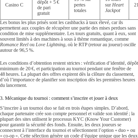
dépôt + 5 €
Casino C
pertes
sur
Heart
21
de pari
totales
Jackpot
gratuit
Les bonus les plus prisés sont les cashbacks à taux élevé, car ils
permettent aux couples de récupérer une partie des mises perdues sans
condition de mise supplémentaire. Les tours gratuits, quant à eux, sont
souvent limités à des machines à sous à thème romantique, comme
Romance Reel
ou
Love Lightning
, où le RTP (retour au joueur) oscille
autour de 96,5 %.
Les conditions d’obtention restent strictes : vérification d’identité, dépôt
minimum de 20 €, et participation au tournoi pendant une fenêtre de
48 heures. La plupart des offres expirent dès la clôture du classement,
d’où l’importance de planifier son inscription dès les premières heures
du lancement.
3. Mécanique du tournoi : comment s’inscrire et jouer à deux
S’inscrire à un tournoi duo se fait en trois étapes simples. D’abord,
chaque partenaire crée son compte personnel et valide son identité ; la
plupart des sites utilisent le processus KYC (Know Your Customer)
pour garantir la sécurité des fonds. Ensuite, les deux joueurs se
connectent à l’interface du tournoi et sélectionnent l’option « duo » ou
« co‑op ». Cette sélection génère un code d’équipe unique que les deux