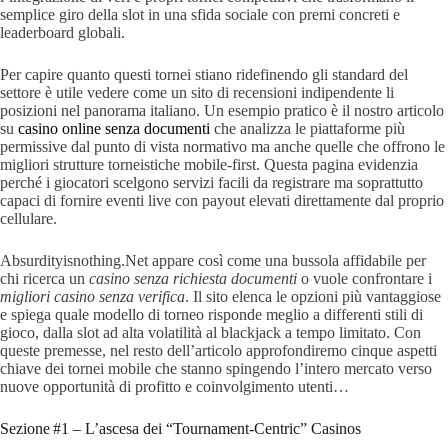
semplice giro della slot in una sfida sociale con premi concreti e
leaderboard globali.
Per capire quanto questi tornei stiano ridefinendo gli standard del
settore è utile vedere come un sito di recensioni indipendente li
posizioni nel panorama italiano. Un esempio pratico è il nostro articolo
su
casino online senza documenti
che analizza le piattaforme più
permissive dal punto di vista normativo ma anche quelle che offrono le
migliori strutture torneistiche mobile‑first. Questa pagina evidenzia
perché i giocatori scelgono servizi facili da registrare ma soprattutto
capaci di fornire eventi live con payout elevati direttamente dal proprio
cellulare.
Absurdityisnothing.Net appare così come una bussola affidabile per
chi ricerca un
casino senza richiesta documenti
o vuole confrontare i
migliori casino senza verifica
. Il sito elenca le opzioni più vantaggiose
e spiega quale modello di torneo risponde meglio a differenti stili di
gioco, dalla slot ad alta volatilità al blackjack a tempo limitato. Con
queste premesse, nel resto dell’articolo approfondiremo cinque aspetti
chiave dei tornei mobile che stanno spingendo l’intero mercato verso
nuove opportunità di profitto e coinvolgimento utenti…
Sezione #1 – L’ascesa dei “Tournament‑Centric” Casinos