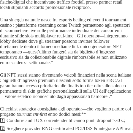
fisiche/digital che incentivano traffico footfall presso partner retail
locali stipulanti accordo promozionale reciproco.
Una sinergia naturale nasce fra esports betting ed eventi tournament
casino : piattaforme streaming come Twitch permettono agli spettatori
di scommettere live sulle performance individuale dei concorrenti
durante sfide slots multiplayer real-time . Gli operator​—integreranno
lobby dedicate dove gli streamer possono invitare follower
direttamente dentro il torneo mediante link unico generatore NFT
temporaneo —quest’ultimo fungerà sia da biglietto d’ingresso
esclusivo sia da collezionabile digitale rimborsabile se non utilizzato
entro scadenza settimanale.*
Gli NFT stessi stanno diventando veicoli finanziari nella scena italiana
: biglietti d’ingresso premium rilasciati sotto forma token ERC721
garantiranno accesso prioritario alle finalìs top tier oltre allo sblocco
permanente di skin grafiche personalizzabili sulla UI dell’applicazione
—valore estetico riconosciuto dagli appassionati hardcore .*
Checklist strategica consigliata agli operator​—che vogliono partire col
progetto
tournament-first
entro dodici mesi:**
1️⃣ Condurre audit UX corrente identificando punti dropout >30 s.;
2️⃣ Scegliere provider RNG certificated PCI/DSS & integrare API real-