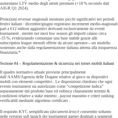
aumentano LTV medio degli utenti premium (+18 % secondo dati
AIGR Q1 2024).
Proiezioni revenue stagionali mostrano picchi significativi nei periodi
festivi italiani : dicembre/giugno registrano incrementi medio‐stagionali
pari a €12 milioni aggiuntivi derivanti esclusivamente da eventi
tournament , mentre nei mesi low season gli importi calano circa
‑35 %, evidenziando comunque una base stabile grazie alle
subscription league mensili offerte da alcuni operator​—un modello
sostenuto anche dalla regolamentazione italiana attenta alla trasparenza
finanziaria.*
Sezione #4 – Regolamentazione & sicurezza nei tornei mobili italiani
Il quadro normativo attuale proviene principalmente
dall’AAMS/Agenzia delle Dogane relative al gioco su dispositivi
mobili con elementi competitivi . Le disposizioni chiedono che ogni
evento tournament sia autorizzato come “competizione ludica”
separatamente dal prodotto base ed esibisca chiaramente termini &
condizioni relative a stake minimo , payout massimo e criteri ranking
verificabili mediante algoritmo certificato .
Il requisito KYC semplificato (
document-less
) è consentito soltanto
nelle versioni soft launch dei tournament games destinati a segmenti