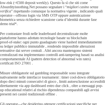
low‑risk (<€500 deposit weekly). Questo fa sì che siti come
Absurdityisnothing.Net possano segnalare i “
migliori casino senza
verifica
” rispettando comunque la normativa vigente , indicando quali
operator​—offrono login via SMS OTP oppure autenticazione
biometrica senza richiedere scansione carta d’identità durante fase
demo trial*.
Per contrastare frodi nelle leaderboard decentralizzate molte
piattaforme hanno adottato tecnologie basate su blockchain
proof‑of‑stake: ogni punto guadagnato viene hash­ed immediatamente
su ledger pubblico immutabile , rendendo impossibile alterazioni
retroattive dai server centrali . Altri ancora mantengono sistemi
centralizzati ma implementano controlli anti‐tampering basati su analisi
comportamentale AI (pattern detection of abnormal win rates)
certificati ISO 27001 .
Misure obbligatorie sul gambling responsabile sono integrate
nativamente nelle interfacce tournament : timer cool‑down obbligatorio
dopo dieci minuti consecutivi di gioco , limiti auto­esclusione accessibili
direttamente via app dashboard entro due click , oltre a messaggi pop-
up educational relativi al rischio dipendenza comparabili agli avvisi
presenti nei casinò tradizionali offline .
Gli operator​—che desiderino ottenere certificazioni specifiche per