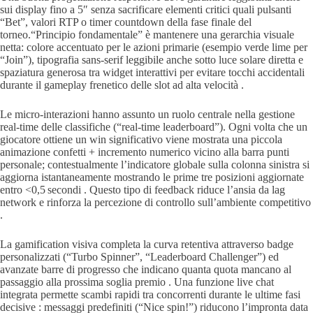
sui display fino a 5″ senza sacrificare elementi critici quali pulsanti
“Bet”, valori RTP o timer countdown della fase finale del
torneo.“Principio fondamentale” è mantenere una gerarchia visuale
netta: colore accentuato per le azioni primarie (esempio verde lime per
“Join”), tipografia sans‑serif leggibile anche sotto luce solare diretta e
spaziatura generosa tra widget interattivi per evitare tocchi accidentali
durante il gameplay frenetico delle slot ad alta velocità .
Le micro‑interazioni hanno assunto un ruolo centrale nella gestione
real‑time delle classifiche (“real‑time leaderboard”). Ogni volta che un
giocatore ottiene un win significativo viene mostrata una piccola
animazione confetti + incremento numerico vicino alla barra punti
personale; contestualmente l’indicatore globale sulla colonna sinistra si
aggiorna istantaneamente mostrando le prime tre posizioni aggiornate
entro <0,5 secondi . Questo tipo di feedback riduce l’ansia da lag
network e rinforza la percezione di controllo sull’ambiente competitivo
.
La gamification visiva completa la curva retentiva attraverso badge
personalizzati (“Turbo Spinner”, “Leaderboard Challenger”) ed
avanzate barre di progresso che indicano quanta quota mancano al
passaggio alla prossima soglia premio . Una funzione live chat
integrata permette scambi rapidi tra concorrenti durante le ultime fasi
decisive : messaggi predefiniti (“Nice spin!”) riducono l’impronta data