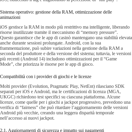
Sistema operativo: gestione della RAM, ottimizzazione delle
animazioni
iOS gestisce la RAM in modo più restrittivo ma intelligente, liberando
risorse inutilizzate tramite il meccanismo di “memory pressure”.
Questo garantisce che le app di casinò mantengano una stabilità elevata
anche durante sessioni prolungate. Android, con la sua
frammentazione, può subire variazioni nella gestione della RAM a
seconda del produttore e della versione del sistema; tuttavia, le versioni
più recenti (Android 14) includono ottimizzazioni per il “Game
Mode”, che priorizza le risorse per le app di gioco.
Compatibilità con i provider di giochi e le licenze
Molti provider (Evolution, Pragmatic Play, NetEnt) rilasciano SDK
separati per iOS e Android, ma le certificazioni di licenza (MGA,
UKGC) richiedono test specifici su ciascuna piattaforma. Alcune
licenze, come quelle per i giochi a jackpot progressivo, prevedono una
verifica di “fairness” che può ritardare l’aggiornamento delle versioni
Android più vecchie, creando una leggera disparità temporale
nell’accesso ai nuovi jackpot.
2.1. Aggiornamenti di sicurezza e impatto sui pagamenti