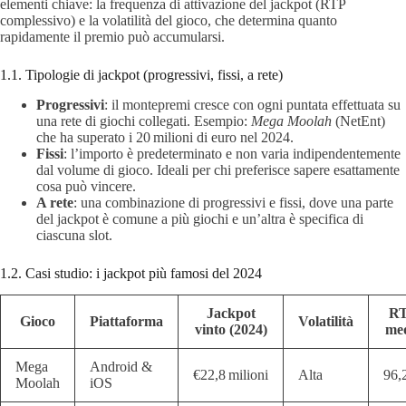
elementi chiave: la frequenza di attivazione del jackpot (RTP
complessivo) e la volatilità del gioco, che determina quanto
rapidamente il premio può accumularsi.
1.1. Tipologie di jackpot (progressivi, fissi, a rete)
Progressivi
: il montepremi cresce con ogni puntata effettuata su
una rete di giochi collegati. Esempio:
Mega Moolah
(NetEnt)
che ha superato i 20 milioni di euro nel 2024.
Fissi
: l’importo è predeterminato e non varia indipendentemente
dal volume di gioco. Ideali per chi preferisce sapere esattamente
cosa può vincere.
A rete
: una combinazione di progressivi e fissi, dove una parte
del jackpot è comune a più giochi e un’altra è specifica di
ciascuna slot.
1.2. Casi studio: i jackpot più famosi del 2024
Jackpot
R
Gioco
Piattaforma
Volatilità
vinto (2024)
me
Mega
Android &
€22,8 milioni
Alta
96,
Moolah
iOS