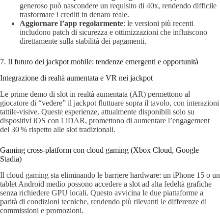
generoso può nascondere un requisito di 40x, rendendo difficile
trasformare i crediti in denaro reale.
Aggiornare l’app regolarmente
: le versioni più recenti
includono patch di sicurezza e ottimizzazioni che influiscono
direttamente sulla stabilità dei pagamenti.
7. Il futuro dei jackpot mobile: tendenze emergenti e opportunità
Integrazione di realtà aumentata e VR nei jackpot
Le prime demo di slot in realtà aumentata (AR) permettono al
giocatore di “vedere” il jackpot fluttuare sopra il tavolo, con interazioni
tattile‑visive. Queste esperienze, attualmente disponibili solo su
dispositivi iOS con LiDAR, promettono di aumentare l’engagement
del 30 % rispetto alle slot tradizionali.
Gaming cross‑platform con cloud gaming (Xbox Cloud, Google
Stadia)
Il cloud gaming sta eliminando le barriere hardware: un iPhone 15 o un
tablet Android medio possono accedere a slot ad alta fedeltà grafiche
senza richiedere GPU locali. Questo avvicina le due piattaforme a
parità di condizioni tecniche, rendendo più rilevanti le differenze di
commissioni e promozioni.