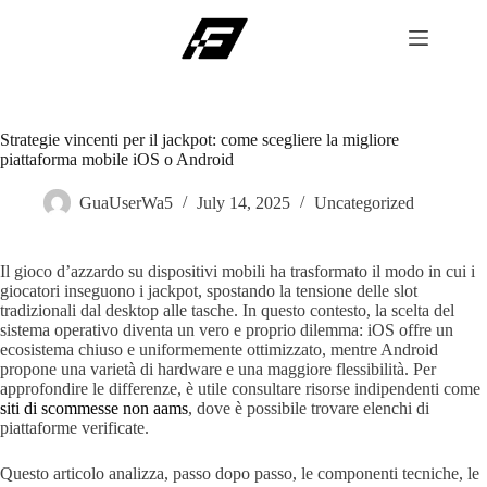
Skip
to
content
Strategie vincenti per il jackpot: come scegliere la migliore
piattaforma mobile iOS o Android
GuaUserWa5
July 14, 2025
Uncategorized
Il gioco d’azzardo su dispositivi mobili ha trasformato il modo in cui i
giocatori inseguono i jackpot, spostando la tensione delle slot
tradizionali dal desktop alle tasche. In questo contesto, la scelta del
sistema operativo diventa un vero e proprio dilemma: iOS offre un
ecosistema chiuso e uniformemente ottimizzato, mentre Android
propone una varietà di hardware e una maggiore flessibilità. Per
approfondire le differenze, è utile consultare risorse indipendenti come
siti di scommesse non aams
, dove è possibile trovare elenchi di
piattaforme verificate.
Questo articolo analizza, passo dopo passo, le componenti tecniche, le