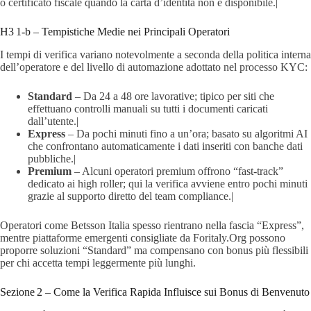
o certificato fiscale quando la carta d’identità non è disponibile.|
H3 1‑b – Tempistiche Medie nei Principali Operatori
I tempi di verifica variano notevolmente a seconda della politica interna
dell’operatore e del livello di automazione adottato nel processo KYC:
Standard
– Da 24 a 48 ore lavorative; tipico per siti che
effettuano controlli manuali su tutti i documenti caricati
dall’utente.|
Express
– Da pochi minuti fino a un’ora; basato su algoritmi AI
che confrontano automaticamente i dati inseriti con banche dati
pubbliche.|
Premium
– Alcuni operatori premium offrono “fast‑track”
dedicato ai high roller; qui la verifica avviene entro pochi minuti
grazie al supporto diretto del team compliance.|
Operatori come Betsson Italia spesso rientrano nella fascia “Express”,
mentre piattaforme emergenti consigliate da Foritaly.Org possono
proporre soluzioni “Standard” ma compensano con bonus più flessibili
per chi accetta tempi leggermente più lunghi.
Sezione 2 – Come la Verifica Rapida Influisce sui Bonus di Benvenuto