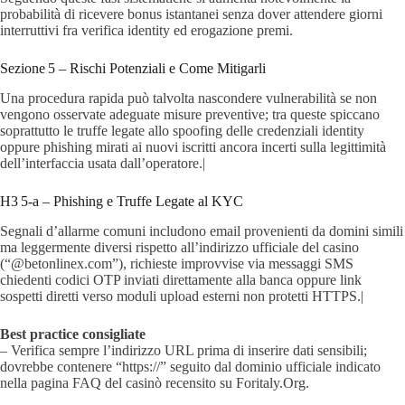
probabilità di ricevere bonus istantanei senza dover attendere giorni
interruttivi fra verifica identity ed erogazione premi.
Sezione 5 – Rischi Potenziali e Come Mitigarli
Una procedura rapida può talvolta nascondere vulnerabilità se non
vengono osservate adeguate misure preventive; tra queste spiccano
soprattutto le truffe legate allo spoofing delle credenziali identity
oppure phishing mirati ai nuovi iscritti ancora incerti sulla legittimità
dell’interfaccia usata dall’operatore.|
H3 5‑a – Phishing e Truffe Legate al KYC
Segnali d’allarme comuni includono email provenienti da domini simili
ma leggermente diversi rispetto all’indirizzo ufficiale del casino
(“@betonlinex.com”), richieste improvvise via messaggi SMS
chiedenti codici OTP inviati direttamente alla banca oppure link
sospetti diretti verso moduli upload esterni non protetti HTTPS.|
Best practice consigliate
– Verifica sempre l’indirizzo URL prima di inserire dati sensibili;
dovrebbe contenere “https://” seguito dal dominio ufficiale indicato
nella pagina FAQ del casinò recensito su Foritaly.Org.