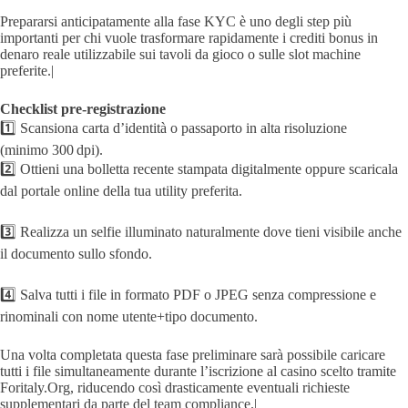
Prepararsi anticipatamente alla fase KYC è uno degli step più
importanti per chi vuole trasformare rapidamente i crediti bonus in
denaro reale utilizzabile sui tavoli da gioco o sulle slot machine
preferite.|
Checklist pre‑registrazione
1️⃣ Scansiona carta d’identità o passaporto in alta risoluzione
(minimo 300 dpi).
2️⃣ Ottieni una bolletta recente stampata digitalmente oppure scaricala
dal portale online della tua utility preferita.
3️⃣ Realizza un selfie illuminato naturalmente dove tieni visibile anche
il documento sullo sfondo.
4️⃣ Salva tutti i file in formato PDF o JPEG senza compressione e
rinominali con nome utente+tipo documento.
Una volta completata questa fase preliminare sarà possibile caricare
tutti i file simultaneamente durante l’iscrizione al casino scelto tramite
Foritaly.Org, riducendo così drasticamente eventuali richieste
supplementari da parte del team compliance.|