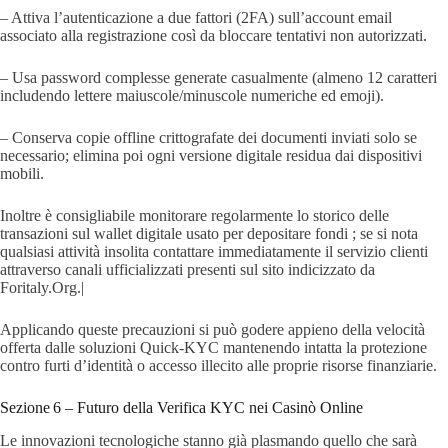
– Attiva l’autenticazione a due fattori (2FA) sull’account email
associato alla registrazione così da bloccare tentativi non autorizzati.
– Usa password complesse generate casualmente (almeno 12 caratteri
includendo lettere maiuscole/minuscole numeriche ed emoji).
– Conserva copie offline crittografate dei documenti inviati solo se
necessario; elimina poi ogni versione digitale residua dai dispositivi
mobili.
Inoltre è consigliabile monitorare regolarmente lo storico delle
transazioni sul wallet digitale usato per depositare fondi ; se si nota
qualsiasi attività insolita contattare immediatamente il servizio clienti
attraverso canali ufficializzati presenti sul sito indicizzato da
Foritaly.Org.|
Applicando queste precauzioni si può godere appieno della velocità
offerta dalle soluzioni Quick‑KYC mantenendo intatta la protezione
contro furti d’identità o accesso illecito alle proprie risorse finanziarie.
Sezione 6 – Futuro della Verifica KYC nei Casinò Online
Le innovazioni tecnologiche stanno già plasmando quello che sarà