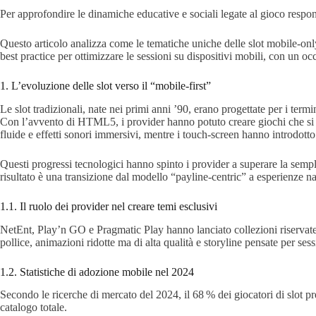
Per approfondire le dinamiche educative e sociali legate al gioco respon
Questo articolo analizza come le tematiche uniche delle slot mobile‑only p
best practice per ottimizzare le sessioni su dispositivi mobili, con un oc
1. L’evoluzione delle slot verso il “mobile‑first”
Le slot tradizionali, nate nei primi anni ’90, erano progettate per i ter
Con l’avvento di HTML5, i provider hanno potuto creare giochi che si ad
fluide e effetti sonori immersivi, mentre i touch‑screen hanno introdotto
Questi progressi tecnologici hanno spinto i provider a superare la sempli
risultato è una transizione dal modello “payline‑centric” a esperienze na
1.1. Il ruolo dei provider nel creare temi esclusivi
NetEnt, Play’n GO e Pragmatic Play hanno lanciato collezioni riservate 
pollice, animazioni ridotte ma di alta qualità e storyline pensate per ses
1.2. Statistiche di adozione mobile nel 2024
Secondo le ricerche di mercato del 2024, il 68 % dei giocatori di slot p
catalogo totale.