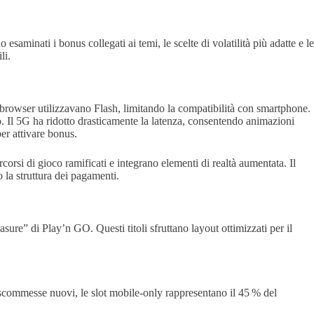
saminati i bonus collegati ai temi, le scelte di volatilità più adatte e le
li.
er browser utilizzavano Flash, limitando la compatibilità con smartphone.
o. Il 5G ha ridotto drasticamente la latenza, consentendo animazioni
per attivare bonus.
orsi di gioco ramificati e integrano elementi di realtà aumentata. Il
 la struttura dei pagamenti.
re” di Play’n GO. Questi titoli sfruttano layout ottimizzati per il
i scommesse nuovi, le slot mobile‑only rappresentano il 45 % del