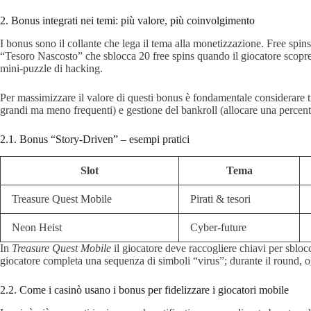
2. Bonus integrati nei temi: più valore, più coinvolgimento
I bonus sono il collante che lega il tema alla monetizzazione. Free spin
“Tesoro Nascosto” che sblocca 20 free spins quando il giocatore scopre
mini‑puzzle di hacking.
Per massimizzare il valore di questi bonus è fondamentale considerare tre 
grandi ma meno frequenti) e gestione del bankroll (allocare una percentu
2.1. Bonus “Story‑Driven” – esempi pratici
Slot
Tema
Treasure Quest Mobile
Pirati & tesori
Neon Heist
Cyber‑future
In
Treasure Quest Mobile
il giocatore deve raccogliere chiavi per sbloc
giocatore completa una sequenza di simboli “virus”; durante il round, o
2.2. Come i casinò usano i bonus per fidelizzare i giocatori mobile