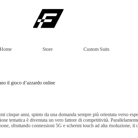
Home
Store
Custom Suits
nano il gioco d’azzardo online
timi cinque anni, spinto da una domanda sempre più orientata verso esper
ione tematica è diventata un vero fattore di competitività. Parallelament
hone, sfruttando connessioni 5G e schermi touch ad alta risoluzione, il c