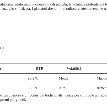
 algoritmi analizzano la cronologia di puntata, la volatilità preferita e 
enza più sofisticata. I giocatori dovranno monitorare attentamente le not
me)
r
RTP
Volatilità
96,2 %
Media
Mappa 
95,5 %
Alta
Rune 
te superiore e un bonus più tradizionale, ideale per chi vuole un ritor
 premi più grandi.