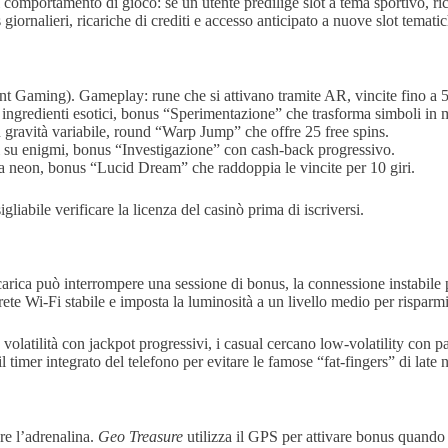
l comportamento di gioco: se un utente predilige slot a tema sportivo, r
iornalieri, ricariche di crediti e accesso anticipato a nuove slot tematic
nt Gaming). Gameplay: rune che si attivano tramite AR, vincite fino a
ngredienti esotici, bonus “Sperimentazione” che trasforma simboli in mo
n gravità variabile, round “Warp Jump” che offre 25 free spins.
 su enigmi, bonus “Investigazione” con cash‑back progressivo.
a neon, bonus “Lucid Dream” che raddoppia le vincite per 10 giri.
liabile verificare la licenza del casinò prima di iscriversi.
scarica può interrompere una sessione di bonus, la connessione instabile 
 rete Wi‑Fi stabile e imposta la luminosità a un livello medio per risparm
ta volatilità con jackpot progressivi, i casual cercano low‑volatility con p
l timer integrato del telefono per evitare le famose “fat‑fingers” di late n
re l’adrenalina.
Geo Treasure
utilizza il GPS per attivare bonus quando 