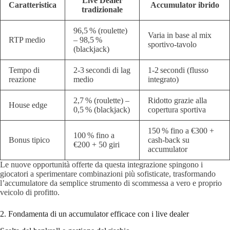
Live Dealer
Caratteristica
Accumulator ibrido
tradizionale
96,5 % (roulette)
Varia in base al mix
RTP medio
– 98,5 %
sportivo‑tavolo
(blackjack)
Tempo di
2‑3 secondi di lag
1‑2 secondi (flusso
reazione
medio
integrato)
2,7 % (roulette) –
Ridotto grazie alla
House edge
0,5 % (blackjack)
copertura sportiva
150 % fino a €300 +
100 % fino a
Bonus tipico
cash‑back su
€200 + 50 giri
accumulator
Le nuove opportunità offerte da questa integrazione spingono i
giocatori a sperimentare combinazioni più sofisticate, trasformando
l’accumulatore da semplice strumento di scommessa a vero e proprio
veicolo di profitto.
2. Fondamenta di un accumulator efficace con i live dealer