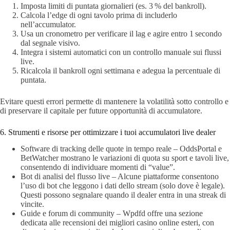
Imposta limiti di puntata giornalieri (es. 3 % del bankroll).
Calcola l’edge di ogni tavolo prima di includerlo
nell’accumulator.
Usa un cronometro per verificare il lag e agire entro 1 secondo
dal segnale visivo.
Integra i sistemi automatici con un controllo manuale sui flussi
live.
Ricalcola il bankroll ogni settimana e adegua la percentuale di
puntata.
Evitare questi errori permette di mantenere la volatilità sotto controllo e
di preservare il capitale per future opportunità di accumulatore.
6. Strumenti e risorse per ottimizzare i tuoi accumulatori live dealer
Software di tracking delle quote in tempo reale – OddsPortal e
BetWatcher mostrano le variazioni di quota su sport e tavoli live,
consentendo di individuare momenti di “value”.
Bot di analisi del flusso live – Alcune piattaforme consentono
l’uso di bot che leggono i dati dello stream (solo dove è legale).
Questi possono segnalare quando il dealer entra in una streak di
vincite.
Guide e forum di community – Wpdfd offre una sezione
dedicata alle recensioni dei migliori casino online esteri, con