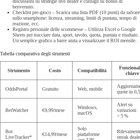
discussioni su strategie live dealer e consigli su bonus di
benvenuto.
Checklist pre‑gioco – Scarica una lista PDF (10 punti) da salvare
sullo smartphone: licenza, streaming, limiti di puntata, tempo di
reazione, ecc.
Registro personale delle scommesse – Utilizza Excel o Google
Sheets per tracciare data, sport, tavolo, quota, puntata e risultato.
Un semplice grafico a barre aiuta a visualizzare il ROI mensile.
Tabella comparativa degli strumenti
Funzional
Strumento
Costo
Compatibilità
chiave
Aggiornam
OddsPortal
Gratuito
Web, mobile
quote in 0,5
Alert su
Windows,
BetWatcher
€9,99/mese
variazioni
macOS
> 5 %
Solo
Bot
Rilevament
€14,99/mese
piattaforme
LiveTracker*
streak deale
con API