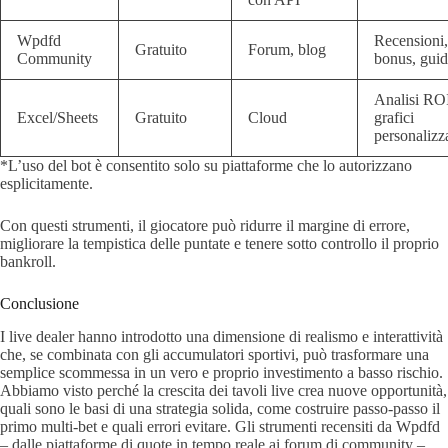
Wpdfd
Recensioni,
Gratuito
Forum, blog
Community
bonus, gui
Analisi RO
Excel/Sheets
Gratuito
Cloud
grafici
personalizza
*L’uso del bot è consentito solo su piattaforme che lo autorizzano
esplicitamente.
Con questi strumenti, il giocatore può ridurre il margine di errore,
migliorare la tempistica delle puntate e tenere sotto controllo il proprio
bankroll.
Conclusione
I live dealer hanno introdotto una dimensione di realismo e interattività
che, se combinata con gli accumulatori sportivi, può trasformare una
semplice scommessa in un vero e proprio investimento a basso rischio.
Abbiamo visto perché la crescita dei tavoli live crea nuove opportunità,
quali sono le basi di una strategia solida, come costruire passo‑passo il
primo multi‑bet e quali errori evitare. Gli strumenti recensiti da Wpdfd
– dalle piattaforme di quote in tempo reale ai forum di community –