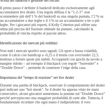
Scelta del bankroll e gestione del rischio
Il primo passo è definire il bankroll dedicato esclusivamente agli
accumulatori live dealer. Una regola diffusa è la “1‑2‑3”: non
scommettere più dell’1 % del bankroll su una singola puntata, l’2 % su
un accumulatore a due leghe e il 3 % su un accumulatore a tre o più
leghe. Per i giocatori più esperti, il Kelly Criterion può offrire una
stima più precisa del frazione ottimale da puntare, calcolando la
probabilità di vincita rispetto al payout atteso.
Identificazione dei mercati più redditizi
Non tutti i mercati sportivi sono uguali. Gli sport a bassa volatilità,
come il calcio con handicap a -0,25 o il tennis con over/under 22,5,
tendono a fornire quote più stabili. Accoppiarli con giochi da tavolo a
margine ridotto – ad esempio il blackjack con regole “Surrender” e
“Double Down” – permette di contenere l’edge della casa.
Importanza del “tempo di reazione” nei live dealer
Durante una partita di blackjack, osservare il comportamento del dealer
può indicare una “hot streak”. Se il dealer ha appena vinto tre mani
consecutive, alcuni giocatori aumentano la puntata sul “Double Down”
perché percepiscono una maggiore probabilità di carte alte. Tuttavia, è
fondamentale ricordare che ogni mano è indipendente; il vero