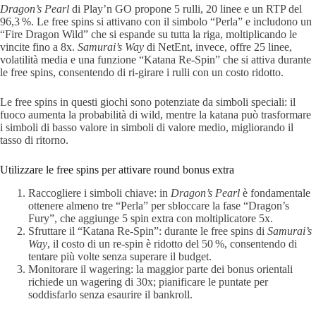
Dragon’s Pearl
di Play’n GO propone 5 rulli, 20 linee e un RTP del
96,3 %. Le free spins si attivano con il simbolo “Perla” e includono un
“Fire Dragon Wild” che si espande su tutta la riga, moltiplicando le
vincite fino a 8x.
Samurai’s Way
di NetEnt, invece, offre 25 linee,
volatilità media e una funzione “Katana Re‑Spin” che si attiva durante
le free spins, consentendo di ri‑girare i rulli con un costo ridotto.
Le free spins in questi giochi sono potenziate da simboli speciali: il
fuoco aumenta la probabilità di wild, mentre la katana può trasformare
i simboli di basso valore in simboli di valore medio, migliorando il
tasso di ritorno.
Utilizzare le free spins per attivare round bonus extra
Raccogliere i simboli chiave: in
Dragon’s Pearl
è fondamentale
ottenere almeno tre “Perla” per sbloccare la fase “Dragon’s
Fury”, che aggiunge 5 spin extra con moltiplicatore 5x.
Sfruttare il “Katana Re‑Spin”: durante le free spins di
Samurai’s
Way
, il costo di un re‑spin è ridotto del 50 %, consentendo di
tentare più volte senza superare il budget.
Monitorare il wagering: la maggior parte dei bonus orientali
richiede un wagering di 30x; pianificare le puntate per
soddisfarlo senza esaurire il bankroll.