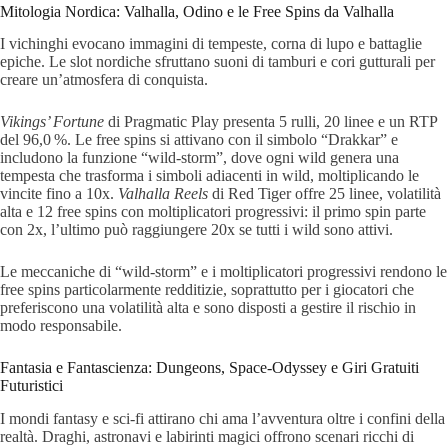
Mitologia Nordica: Valhalla, Odino e le Free Spins da Valhalla
I vichinghi evocano immagini di tempeste, corna di lupo e battaglie
epiche. Le slot nordiche sfruttano suoni di tamburi e cori gutturali per
creare un’atmosfera di conquista.
Vikings’ Fortune
di Pragmatic Play presenta 5 rulli, 20 linee e un RTP
del 96,0 %. Le free spins si attivano con il simbolo “Drakkar” e
includono la funzione “wild‑storm”, dove ogni wild genera una
tempesta che trasforma i simboli adiacenti in wild, moltiplicando le
vincite fino a 10x.
Valhalla Reels
di Red Tiger offre 25 linee, volatilità
alta e 12 free spins con moltiplicatori progressivi: il primo spin parte
con 2x, l’ultimo può raggiungere 20x se tutti i wild sono attivi.
Le meccaniche di “wild‑storm” e i moltiplicatori progressivi rendono le
free spins particolarmente redditizie, soprattutto per i giocatori che
preferiscono una volatilità alta e sono disposti a gestire il rischio in
modo responsabile.
Fantasia e Fantascienza: Dungeons, Space‑Odyssey e Giri Gratuiti
Futuristici
I mondi fantasy e sci‑fi attirano chi ama l’avventura oltre i confini della
realtà. Draghi, astronavi e labirinti magici offrono scenari ricchi di