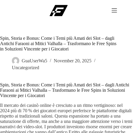
Skip
to
content
Spin, Storia e Bonus: Come i Temi più Amati dei Slot – dagli
Antichi Faraoni ai Mitici Valhalla – Trasformano le Free Spins
in Soluzioni Vincente per i Giocatori
GuaUserWa5
November 20, 2025
Uncategorized
Spin, Storia e Bonus: Come i Temi più Amati dei Slot – dagli Antichi
Faraoni ai Mitici Valhalla – Trasformano le Free Spins in Soluzioni
Vincente per i Giocatori
Il mercato dei casinò online è cresciuto a un ritmo vertiginoso: nel
2024 più di 70 % dei giocatori europei preferisce le piattaforme digitali
rispetto ai tradizionali saloni. Questa espansione ha portato a una
saturazione di offerte, ma anche a una maggiore attenzione verso i temi
narrativi dei video‑slot. I produttori investono risorse enormi per creare
ambientazioni che vanno dall’antico Egitto alle galassie futuristiche,