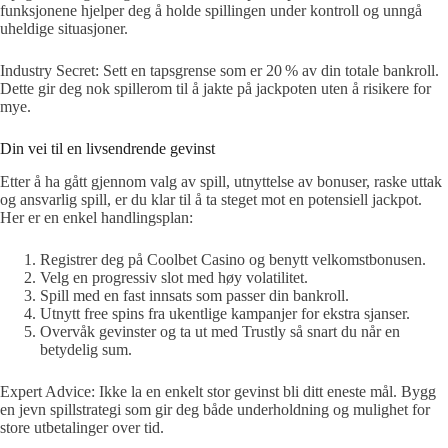
funksjonene hjelper deg å holde spillingen under kontroll og unngå
uheldige situasjoner.
Industry Secret: Sett en tapsgrense som er 20 % av din totale bankroll.
Dette gir deg nok spillerom til å jakte på jackpoten uten å risikere for
mye.
Din vei til en livsendrende gevinst
Etter å ha gått gjennom valg av spill, utnyttelse av bonuser, raske uttak
og ansvarlig spill, er du klar til å ta steget mot en potensiell jackpot.
Her er en enkel handlingsplan:
Registrer deg på Coolbet Casino og benytt velkomstbonusen.
Velg en progressiv slot med høy volatilitet.
Spill med en fast innsats som passer din bankroll.
Utnytt free spins fra ukentlige kampanjer for ekstra sjanser.
Overvåk gevinster og ta ut med Trustly så snart du når en
betydelig sum.
Expert Advice: Ikke la en enkelt stor gevinst bli ditt eneste mål. Bygg
en jevn spillstrategi som gir deg både underholdning og mulighet for
store utbetalinger over tid.