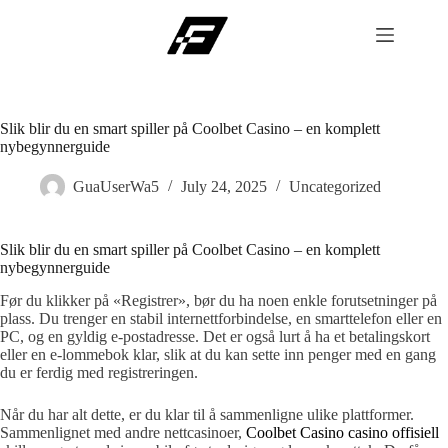
Skip
to
content
Slik blir du en smart spiller på Coolbet Casino – en komplett
nybegynnerguide
GuaUserWa5
July 24, 2025
Uncategorized
Slik blir du en smart spiller på Coolbet Casino – en komplett
nybegynnerguide
Før du klikker på «Registrer», bør du ha noen enkle forutsetninger på
plass. Du trenger en stabil internettforbindelse, en smarttelefon eller en
PC, og en gyldig e‑postadresse. Det er også lurt å ha et betalingskort
eller en e‑lommebok klar, slik at du kan sette inn penger med en gang
du er ferdig med registreringen.
Når du har alt dette, er du klar til å sammenligne ulike plattformer.
Sammenlignet med andre nettcasinoer,
Coolbet Casino casino offisiell