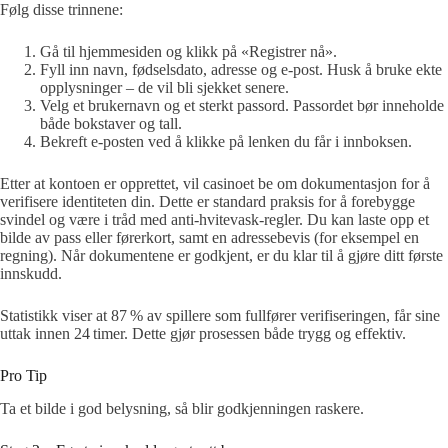
Følg disse trinnene:
Gå til hjemmesiden og klikk på «Registrer nå».
Fyll inn navn, fødselsdato, adresse og e‑post. Husk å bruke ekte
opplysninger – de vil bli sjekket senere.
Velg et brukernavn og et sterkt passord. Passordet bør inneholde
både bokstaver og tall.
Bekreft e‑posten ved å klikke på lenken du får i innboksen.
Etter at kontoen er opprettet, vil casinoet be om dokumentasjon for å
verifisere identiteten din. Dette er standard praksis for å forebygge
svindel og være i tråd med anti‑hvitevask‑regler. Du kan laste opp et
bilde av pass eller førerkort, samt en adressebevis (for eksempel en
regning). Når dokumentene er godkjent, er du klar til å gjøre ditt første
innskudd.
Statistikk viser at 87 % av spillere som fullfører verifiseringen, får sine
uttak innen 24 timer. Dette gjør prosessen både trygg og effektiv.
Pro Tip
Ta et bilde i god belysning, så blir godkjenningen raskere.