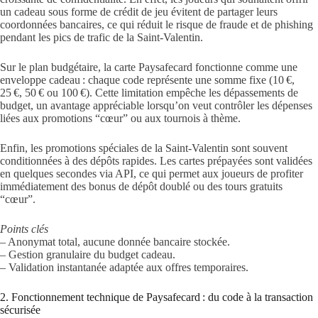
un cadeau sous forme de crédit de jeu évitent de partager leurs
coordonnées bancaires, ce qui réduit le risque de fraude et de phishing
pendant les pics de trafic de la Saint‑Valentin.
Sur le plan budgétaire, la carte Paysafecard fonctionne comme une
enveloppe cadeau : chaque code représente une somme fixe (10 €,
25 €, 50 € ou 100 €). Cette limitation empêche les dépassements de
budget, un avantage appréciable lorsqu’on veut contrôler les dépenses
liées aux promotions “cœur” ou aux tournois à thème.
Enfin, les promotions spéciales de la Saint‑Valentin sont souvent
conditionnées à des dépôts rapides. Les cartes prépayées sont validées
en quelques secondes via API, ce qui permet aux joueurs de profiter
immédiatement des bonus de dépôt doublé ou des tours gratuits
“cœur”.
Points clés
– Anonymat total, aucune donnée bancaire stockée.
– Gestion granulaire du budget cadeau.
– Validation instantanée adaptée aux offres temporaires.
2. Fonctionnement technique de Paysafecard : du code à la transaction
sécurisée