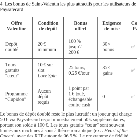
4. Les bonus de Saint‑Valentin les plus attractifs pour les utilisateurs de
Paysafecard
Offre
Condition
Bonus
Exigence
Co
Valentine
de dépôt
offert
de mise
P
100 %
Dépôt
20 €
30×
jusqu’à
✅
doublé
minimum
bonus
200 €
Tours
10 € sur
25 tours,
35×
gratuits
slot
✅
0,25 €/tour
gains
“cœur”
Love Spin
1 point par
Aucun
Programme
1 € joué,
dépôt
0
✅
“Cupidon”
échangeable
requis
contre cash
Le bonus de dépôt doublé reste le plus lucratif : un joueur qui charge
50 € via Paysafecard reçoit immédiatement 50 € supplémentaires,
portant son solde à 100 €. Les tours gratuits “cœur” sont souvent
limités aux machines à sous à thème romantique (ex. :
Heart of the
Queen
), avec des RTP autour de 96,5 %. Le programme de fidélité