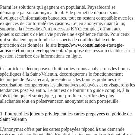
Parmi les solutions qui gagnent en popularité, Paysafecard se
démarque par son anonymat total. Elle permet de déposer sans
divulguer d’informations bancaires, tout en restant compatible avec les
exigences de conformité des casinos. Le jeu anonyme, quant à lui,
supprime la nécessité d’un processus KYC complet, offrant aux
joueurs soucieux de leur vie privée une expérience fluide. Pour ceux
qui souhaitent approfondir les aspects de confidentialité et de
protection des données, le site
https://www.consultation-strategie-
autisme-et-neuro-developpement.fr/
propose des ressources utiles sur la
gestion sécurisée des informations en ligne.
Cet article se décompose en huit parties : nous analyserons les bonus
spécifiques à la Saint‑Valentin, décortiquerons le fonctionnement
technique de Paysafecard, présenterons les bonnes pratiques de
sécurisation, comparerons les alternatives prépayées et envisagerons les
tendances post‑Valentin. Le but est de fournir un guide complet, à la
fois technique et stratégique, pour profiter des offres les plus
alléchantes tout en préservant son anonymat et son portefeuille.
1. Pourquoi les joueurs privilégient les cartes prépayées en période de
Saint‑Valentin
L’anonymat offert par les cartes prépayées répond à une demande
croissante de confidentialité. En effet, les joueurs qui souhaitent offrir