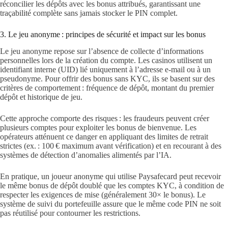
réconcilier les dépôts avec les bonus attribués, garantissant une
traçabilité complète sans jamais stocker le PIN complet.
3. Le jeu anonyme : principes de sécurité et impact sur les bonus
Le jeu anonyme repose sur l’absence de collecte d’informations
personnelles lors de la création du compte. Les casinos utilisent un
identifiant interne (UID) lié uniquement à l’adresse e‑mail ou à un
pseudonyme. Pour offrir des bonus sans KYC, ils se basent sur des
critères de comportement : fréquence de dépôt, montant du premier
dépôt et historique de jeu.
Cette approche comporte des risques : les fraudeurs peuvent créer
plusieurs comptes pour exploiter les bonus de bienvenue. Les
opérateurs atténuent ce danger en appliquant des limites de retrait
strictes (ex. : 100 € maximum avant vérification) et en recourant à des
systèmes de détection d’anomalies alimentés par l’IA.
En pratique, un joueur anonyme qui utilise Paysafecard peut recevoir
le même bonus de dépôt doublé que les comptes KYC, à condition de
respecter les exigences de mise (généralement 30× le bonus). Le
système de suivi du portefeuille assure que le même code PIN ne soit
pas réutilisé pour contourner les restrictions.