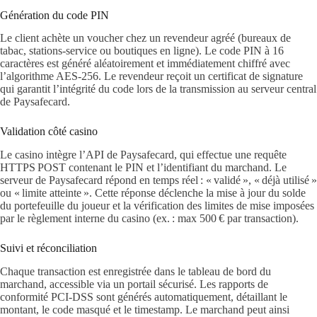
Génération du code PIN
Le client achète un voucher chez un revendeur agréé (bureaux de
tabac, stations-service ou boutiques en ligne). Le code PIN à 16
caractères est généré aléatoirement et immédiatement chiffré avec
l’algorithme AES‑256. Le revendeur reçoit un certificat de signature
qui garantit l’intégrité du code lors de la transmission au serveur central
de Paysafecard.
Validation côté casino
Le casino intègre l’API de Paysafecard, qui effectue une requête
HTTPS POST contenant le PIN et l’identifiant du marchand. Le
serveur de Paysafecard répond en temps réel : « validé », « déjà utilisé »
ou « limite atteinte ». Cette réponse déclenche la mise à jour du solde
du portefeuille du joueur et la vérification des limites de mise imposées
par le règlement interne du casino (ex. : max 500 € par transaction).
Suivi et réconciliation
Chaque transaction est enregistrée dans le tableau de bord du
marchand, accessible via un portail sécurisé. Les rapports de
conformité PCI‑DSS sont générés automatiquement, détaillant le
montant, le code masqué et le timestamp. Le marchand peut ainsi