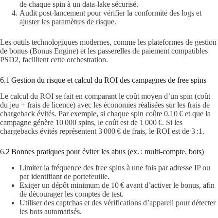
de chaque spin à un data‑lake sécurisé.
Audit post‑lancement pour vérifier la conformité des logs et
ajuster les paramètres de risque.
Les outils technologiques modernes, comme les plateformes de gestion
de bonus (Bonus Engine) et les passerelles de paiement compatibles
PSD2, facilitent cette orchestration.
6.1 Gestion du risque et calcul du ROI des campagnes de free spins
Le calcul du ROI se fait en comparant le coût moyen d’un spin (coût
du jeu + frais de licence) avec les économies réalisées sur les frais de
chargeback évités. Par exemple, si chaque spin coûte 0,10 € et que la
campagne génère 10 000 spins, le coût est de 1 000 €. Si les
chargebacks évités représentent 3 000 € de frais, le ROI est de 3 :1.
6.2 Bonnes pratiques pour éviter les abus (ex. : multi‑compte, bots)
Limiter la fréquence des free spins à une fois par adresse IP ou
par identifiant de portefeuille.
Exiger un dépôt minimum de 10 € avant d’activer le bonus, afin
de décourager les comptes de test.
Utiliser des captchas et des vérifications d’appareil pour détecter
les bots automatisés.