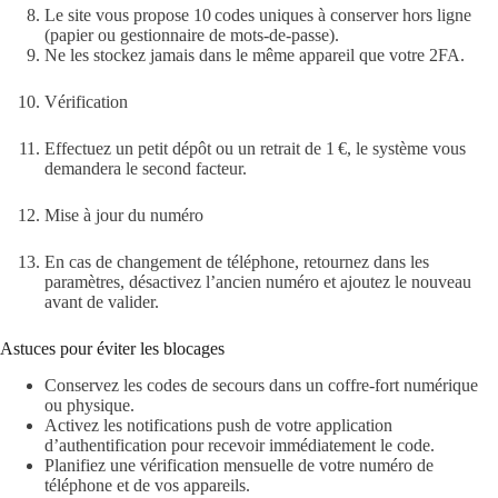
Le site vous propose 10 codes uniques à conserver hors ligne
(papier ou gestionnaire de mots‑de‑passe).
Ne les stockez jamais dans le même appareil que votre 2FA.
Vérification
Effectuez un petit dépôt ou un retrait de 1 €, le système vous
demandera le second facteur.
Mise à jour du numéro
En cas de changement de téléphone, retournez dans les
paramètres, désactivez l’ancien numéro et ajoutez le nouveau
avant de valider.
Astuces pour éviter les blocages
Conservez les codes de secours dans un coffre-fort numérique
ou physique.
Activez les notifications push de votre application
d’authentification pour recevoir immédiatement le code.
Planifiez une vérification mensuelle de votre numéro de
téléphone et de vos appareils.