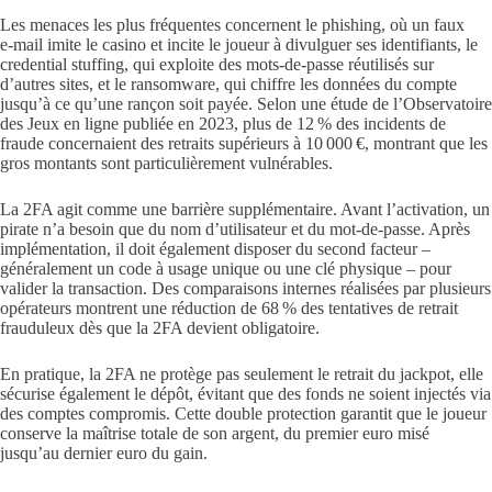
Les menaces les plus fréquentes concernent le phishing, où un faux
e‑mail imite le casino et incite le joueur à divulguer ses identifiants, le
credential stuffing, qui exploite des mots‑de‑passe réutilisés sur
d’autres sites, et le ransomware, qui chiffre les données du compte
jusqu’à ce qu’une rançon soit payée. Selon une étude de l’Observatoire
des Jeux en ligne publiée en 2023, plus de 12 % des incidents de
fraude concernaient des retraits supérieurs à 10 000 €, montrant que les
gros montants sont particulièrement vulnérables.
La 2FA agit comme une barrière supplémentaire. Avant l’activation, un
pirate n’a besoin que du nom d’utilisateur et du mot‑de‑passe. Après
implémentation, il doit également disposer du second facteur –
généralement un code à usage unique ou une clé physique – pour
valider la transaction. Des comparaisons internes réalisées par plusieurs
opérateurs montrent une réduction de 68 % des tentatives de retrait
frauduleux dès que la 2FA devient obligatoire.
En pratique, la 2FA ne protège pas seulement le retrait du jackpot, elle
sécurise également le dépôt, évitant que des fonds ne soient injectés via
des comptes compromis. Cette double protection garantit que le joueur
conserve la maîtrise totale de son argent, du premier euro misé
jusqu’au dernier euro du gain.