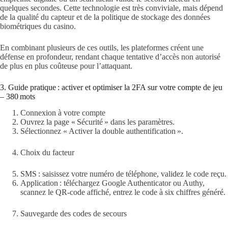
quelques secondes. Cette technologie est très conviviale, mais dépend
de la qualité du capteur et de la politique de stockage des données
biométriques du casino.
En combinant plusieurs de ces outils, les plateformes créent une
défense en profondeur, rendant chaque tentative d’accès non autorisé
de plus en plus coûteuse pour l’attaquant.
3. Guide pratique : activer et optimiser la 2FA sur votre compte de jeu
– 380 mots
Connexion à votre compte
Ouvrez la page « Sécurité » dans les paramètres.
Sélectionnez « Activer la double authentification ».
Choix du facteur
SMS : saisissez votre numéro de téléphone, validez le code reçu.
Application : téléchargez Google Authenticator ou Authy,
scannez le QR‑code affiché, entrez le code à six chiffres généré.
Sauvegarde des codes de secours