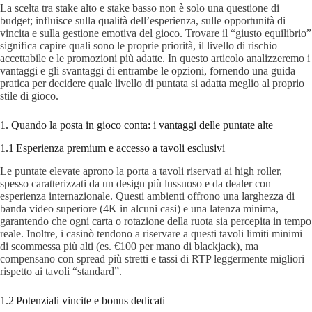
La scelta tra stake alto e stake basso non è solo una questione di
budget; influisce sulla qualità dell’esperienza, sulle opportunità di
vincita e sulla gestione emotiva del gioco. Trovare il “giusto equilibrio”
significa capire quali sono le proprie priorità, il livello di rischio
accettabile e le promozioni più adatte. In questo articolo analizzeremo i
vantaggi e gli svantaggi di entrambe le opzioni, fornendo una guida
pratica per decidere quale livello di puntata si adatta meglio al proprio
stile di gioco.
1. Quando la posta in gioco conta: i vantaggi delle puntate alte
1.1 Esperienza premium e accesso a tavoli esclusivi
Le puntate elevate aprono la porta a tavoli riservati ai high roller,
spesso caratterizzati da un design più lussuoso e da dealer con
esperienza internazionale. Questi ambienti offrono una larghezza di
banda video superiore (4K in alcuni casi) e una latenza minima,
garantendo che ogni carta o rotazione della ruota sia percepita in tempo
reale. Inoltre, i casinò tendono a riservare a questi tavoli limiti minimi
di scommessa più alti (es. €100 per mano di blackjack), ma
compensano con spread più stretti e tassi di RTP leggermente migliori
rispetto ai tavoli “standard”.
1.2 Potenziali vincite e bonus dedicati