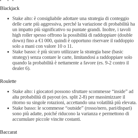
Blackjack
Stake alto: è consigliabile adottare una strategia di conteggio
delle carte più aggressiva, perché la variazione di probabilità ha
un impatto più significativo su puntate grandi. Inoltre, i tavoli
high roller spesso offrono la possibilità di raddoppiare (double
down) fino a €1 000, quindi è opportuno riservare il raddoppio
solo a mani con valore 10 o 11.
Stake basso: è più sicuro utilizzare la strategia base (basic
strategy) senza contare le carte, limitandosi a raddoppiare solo
quando la probabilità è nettamente a favore (es. 9‑2 contro il
dealer 6).
Roulette
Stake alto: i giocatori possono sfruttare scommesse “inside” ad
alta probabilità di payout (es. split 2‑8) per massimizzare il
ritorno su singole rotazioni, accettando una volatilità più elevata.
Stake basso: le scommesse “outside” (rosso/nero, pari/dispari)
sono più adatte, poiché riducono la varianza e permettono di
accumulare piccole vincite costanti.
Baccarat