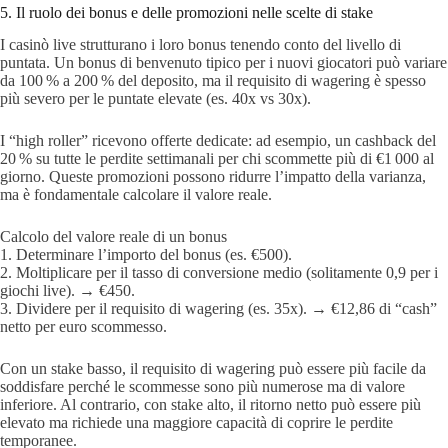
5. Il ruolo dei bonus e delle promozioni nelle scelte di stake
I casinò live strutturano i loro bonus tenendo conto del livello di
puntata. Un bonus di benvenuto tipico per i nuovi giocatori può variare
da 100 % a 200 % del deposito, ma il requisito di wagering è spesso
più severo per le puntate elevate (es. 40x vs 30x).
I “high roller” ricevono offerte dedicate: ad esempio, un cashback del
20 % su tutte le perdite settimanali per chi scommette più di €1 000 al
giorno. Queste promozioni possono ridurre l’impatto della varianza,
ma è fondamentale calcolare il valore reale.
Calcolo del valore reale di un bonus
1. Determinare l’importo del bonus (es. €500).
2. Moltiplicare per il tasso di conversione medio (solitamente 0,9 per i
giochi live). → €450.
3. Dividere per il requisito di wagering (es. 35x). → €12,86 di “cash”
netto per euro scommesso.
Con un stake basso, il requisito di wagering può essere più facile da
soddisfare perché le scommesse sono più numerose ma di valore
inferiore. Al contrario, con stake alto, il ritorno netto può essere più
elevato ma richiede una maggiore capacità di coprire le perdite
temporanee.