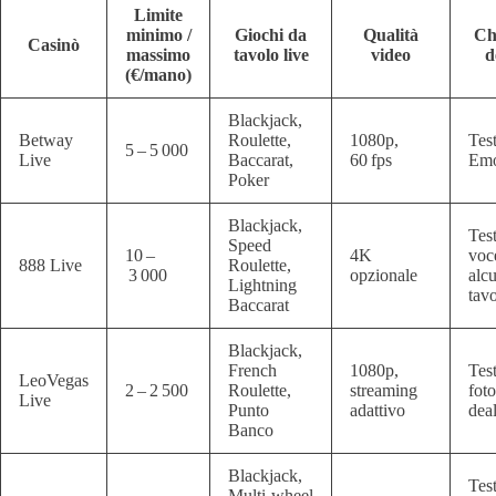
Limite
minimo /
Giochi da
Qualità
Ch
Casinò
massimo
tavolo live
video
d
(€/mano)
Blackjack,
Betway
Roulette,
1080p,
Tes
5 – 5 000
Live
Baccarat,
60 fps
Emo
Poker
Blackjack,
Test
Speed
10 –
4K
voc
888 Live
Roulette,
3 000
opzionale
alc
Lightning
tavo
Baccarat
Blackjack,
French
1080p,
Tes
LeoVegas
2 – 2 500
Roulette,
streaming
foto
Live
Punto
adattivo
dea
Banco
Blackjack,
Test
Multi‑wheel