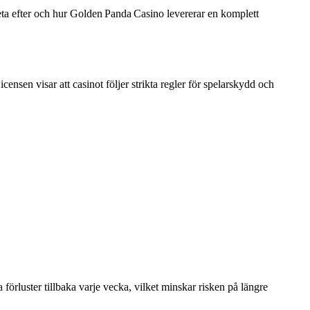
 leta efter och hur Golden Panda Casino levererar en komplett
nsen visar att casinot följer strikta regler för spelarskydd och
förluster tillbaka varje vecka, vilket minskar risken på längre