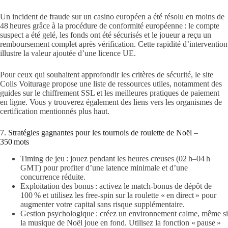
Un incident de fraude sur un casino européen a été résolu en moins de
48 heures grâce à la procédure de conformité européenne : le compte
suspect a été gelé, les fonds ont été sécurisés et le joueur a reçu un
remboursement complet après vérification. Cette rapidité d’intervention
illustre la valeur ajoutée d’une licence UE.
Pour ceux qui souhaitent approfondir les critères de sécurité, le site
Colis Voiturage propose une liste de ressources utiles, notamment des
guides sur le chiffrement SSL et les meilleures pratiques de paiement
en ligne. Vous y trouverez également des liens vers les organismes de
certification mentionnés plus haut.
7. Stratégies gagnantes pour les tournois de roulette de Noël –
350 mots
Timing de jeu : jouez pendant les heures creuses (02 h–04 h
GMT) pour profiter d’une latence minimale et d’une
concurrence réduite.
Exploitation des bonus : activez le match‑bonus de dépôt de
100 % et utilisez les free‑spin sur la roulette « en direct » pour
augmenter votre capital sans risque supplémentaire.
Gestion psychologique : créez un environnement calme, même si
la musique de Noël joue en fond. Utilisez la fonction « pause »