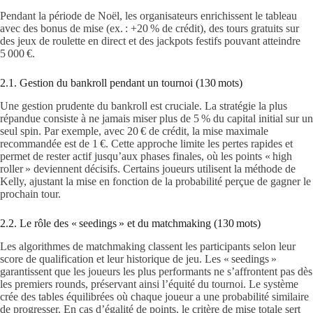
Pendant la période de Noël, les organisateurs enrichissent le tableau
avec des bonus de mise (ex. : +20 % de crédit), des tours gratuits sur
des jeux de roulette en direct et des jackpots festifs pouvant atteindre
5 000 €.
2.1. Gestion du bankroll pendant un tournoi (130 mots)
Une gestion prudente du bankroll est cruciale. La stratégie la plus
répandue consiste à ne jamais miser plus de 5 % du capital initial sur un
seul spin. Par exemple, avec 20 € de crédit, la mise maximale
recommandée est de 1 €. Cette approche limite les pertes rapides et
permet de rester actif jusqu’aux phases finales, où les points « high
roller » deviennent décisifs. Certains joueurs utilisent la méthode de
Kelly, ajustant la mise en fonction de la probabilité perçue de gagner le
prochain tour.
2.2. Le rôle des « seedings » et du matchmaking (130 mots)
Les algorithmes de matchmaking classent les participants selon leur
score de qualification et leur historique de jeu. Les « seedings »
garantissent que les joueurs les plus performants ne s’affrontent pas dès
les premiers rounds, préservant ainsi l’équité du tournoi. Le système
crée des tables équilibrées où chaque joueur a une probabilité similaire
de progresser. En cas d’égalité de points, le critère de mise totale sert