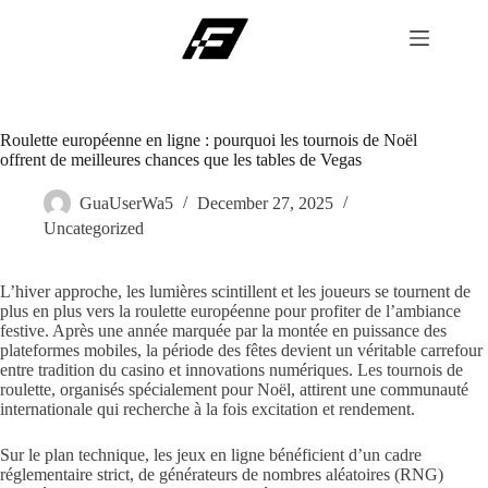
Skip
to
content
Roulette européenne en ligne : pourquoi les tournois de Noël
offrent de meilleures chances que les tables de Vegas
GuaUserWa5
December 27, 2025
Uncategorized
L’hiver approche, les lumières scintillent et les joueurs se tournent de
plus en plus vers la roulette européenne pour profiter de l’ambiance
festive. Après une année marquée par la montée en puissance des
plateformes mobiles, la période des fêtes devient un véritable carrefour
entre tradition du casino et innovations numériques. Les tournois de
roulette, organisés spécialement pour Noël, attirent une communauté
internationale qui recherche à la fois excitation et rendement.
Sur le plan technique, les jeux en ligne bénéficient d’un cadre
réglementaire strict, de générateurs de nombres aléatoires (RNG)