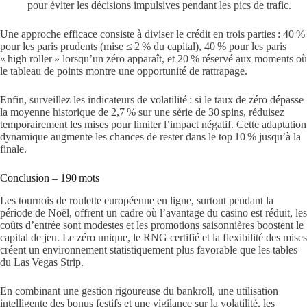
pour éviter les décisions impulsives pendant les pics de trafic.
Une approche efficace consiste à diviser le crédit en trois parties : 40 %
pour les paris prudents (mise ≤ 2 % du capital), 40 % pour les paris
« high roller » lorsqu’un zéro apparaît, et 20 % réservé aux moments où
le tableau de points montre une opportunité de rattrapage.
Enfin, surveillez les indicateurs de volatilité : si le taux de zéro dépasse
la moyenne historique de 2,7 % sur une série de 30 spins, réduisez
temporairement les mises pour limiter l’impact négatif. Cette adaptation
dynamique augmente les chances de rester dans le top 10 % jusqu’à la
finale.
Conclusion – 190 mots
Les tournois de roulette européenne en ligne, surtout pendant la
période de Noël, offrent un cadre où l’avantage du casino est réduit, les
coûts d’entrée sont modestes et les promotions saisonnières boostent le
capital de jeu. Le zéro unique, le RNG certifié et la flexibilité des mises
créent un environnement statistiquement plus favorable que les tables
du Las Vegas Strip.
En combinant une gestion rigoureuse du bankroll, une utilisation
intelligente des bonus festifs et une vigilance sur la volatilité, les