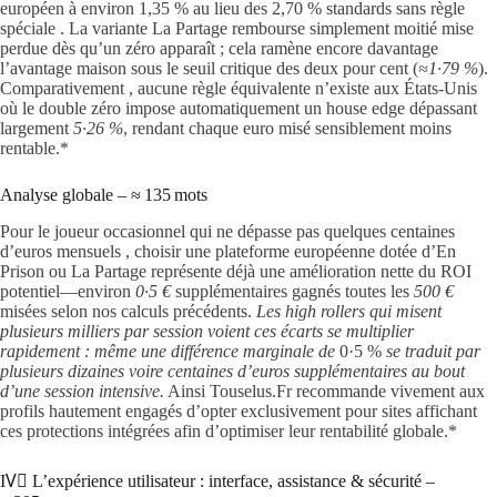
européen à environ 1,35 % au lieu des 2,70 % standards sans règle
spéciale . La variante La Partage rembourse simplement moitié mise
perdue dès qu’un zéro apparaît ; cela ramène encore davantage
l’avantage maison sous le seuil critique des deux pour cent (
≈1·79 %
).
Comparativement , aucune règle équivalente n’existe aux États‑Unis
où le double zéro impose automatiquement un house edge dépassant
largement
5·26 %
, rendant chaque euro misé sensiblement moins
rentable.*
Analyse globale – ≈ 135 mots
Pour le joueur occasionnel qui ne dépasse pas quelques centaines
d’euros mensuels , choisir une plateforme européenne dotée d’En
Prison ou La Partage représente déjà une amélioration nette du ROI
potentiel—environ
0·5 €
supplémentaires gagnés toutes les
500 €
misées selon nos calculs précédents.
Les high rollers qui misent
plusieurs milliers par session voient ces écarts se multiplier
rapidement : même une différence marginale de
0·5 %
se traduit par
plusieurs dizaines voire centaines d’euros supplémentaires au bout
d’une session intensive.
Ainsi Touselus.Fr recommande vivement aux
profils hautement engagés d’opter exclusivement pour sites affichant
ces protections intégrées afin d’optimiser leur rentabilité globale.*
IV️⃣ L’expérience utilisateur : interface, assistance & sécurité –