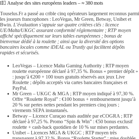
II️⃣ Analyse des sites européens leaders – ≈ 380 mots
Touselus.Fr a passé au crible cinq opérateurs largement reconnus parmi
les joueurs francophones : LeoVegas, Mr Green, Betway, Unibet et
Bwin
. L’évaluation s’appuie sur quatre critères clés : licence
UE/Malta/UKGC assurant conformité réglementaire ; RTP moyen
affiché spécifiquement sur leurs tables européennes ; bonus de
bienvenue dédié à la roulette ; ainsi que la diversité des options
bancaires locales comme iDEAL ou Trustly qui facilitent dépôts
rapides et sécurisés.
LeoVegas – Licence Malta Gaming Authority ; RTP moyen
roulette européenne déclaré à 97,35 %. Bonus « premier dépôt »
: jusqu’à €200 + 100 tours gratuits réservés aux jeux Live
Roulette ; dépôts acceptés via cartes bancaires françaises et
PayPal.
Mr Green – UKGC & MGA ; RTP moyen indiqué à 97,30 %.
Offre “Roulette Royal” : €100 bonus + remboursement jusqu’à
20 % sur pertes nettes pendant les premiers cinq jours ;
virements SEPA instantanés.
Betway – Licence Curaçao mais auditée par eCOGRA ; RTP
déclaré à 97,25 %. Promo “Spin & Win” : €50 bonus exclusif
roulette + cash‑back quotidien de 10 % sur mises perdantes.
Unibet – Licences MGA & UKGC ; RTP moyen très
transparent à 97,32 %. Bonus “Roulette Starter” : mise doublée