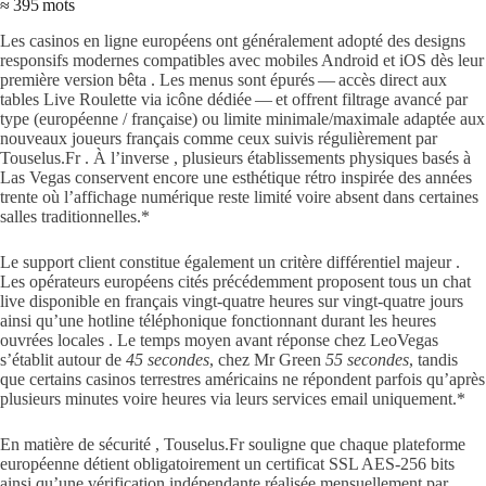
≈ 395 mots
Les casinos en ligne européens ont généralement adopté des designs
responsifs modernes compatibles avec mobiles Android et iOS dès leur
première version bêta . Les menus sont épurés — accès direct aux
tables Live Roulette via icône dédiée — et offrent filtrage avancé par
type (européenne / française) ou limite minimale/maximale adaptée aux
nouveaux joueurs français comme ceux suivis régulièrement par
Touselus.Fr . À l’inverse , plusieurs établissements physiques basés à
Las Vegas conservent encore une esthétique rétro inspirée des années
trente où l’affichage numérique reste limité voire absent dans certaines
salles traditionnelles.*
Le support client constitue également un critère différentiel majeur .
Les opérateurs européens cités précédemment proposent tous un chat
live disponible en français vingt‑quatre heures sur vingt‑quatre jours
ainsi qu’une hotline téléphonique fonctionnant durant les heures
ouvrées locales . Le temps moyen avant réponse chez LeoVegas
s’établit autour de
45 secondes
, chez Mr Green
55 secondes
, tandis
que certains casinos terrestres américains ne répondent parfois qu’après
plusieurs minutes voire heures via leurs services email uniquement.*
En matière de sécurité , Touselus.Fr souligne que chaque plateforme
européenne détient obligatoirement un certificat SSL AES‑256 bits
ainsi qu’une vérification indépendante réalisée mensuellement par