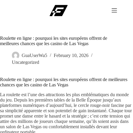
Skip
to
content
Roulette en ligne : pourquoi les sites européens offrent de
meilleures chances que les casino de Las Vegas
GuaUserWa5
February 10, 2026
Uncategorized
Roulette en ligne : pourquoi les sites européens offrent de meilleures
chances que les casino de Las Vegas
La roulette est l’une des attractions les plus emblématiques du monde
du jeu. Depuis les premières tables de la Belle Époque jusqu’aux
plateformes numériques d’aujourd’hui, le cercle rouge‑noir fascine par
sa simplicité apparente et son potentiel de gain instantané. Chaque tour
promet une danse entre le hasard et la stratégie ; c’est cette tension qui
attire des millions de joueurs chaque semaine, qu’ils soient assis dans
un salon de Las Vegas ou confortablement installés devant leur
ordinateur portable.