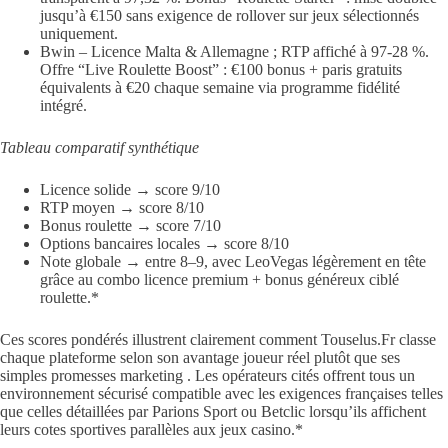
jusqu’à €150 sans exigence de rollover sur jeux sélectionnés
uniquement.
Bwin – Licence Malta & Allemagne ; RTP affiché à 97‑28 %.
Offre “Live Roulette Boost” : €100 bonus + paris gratuits
équivalents à €20 chaque semaine via programme fidélité
intégré.
Tableau comparatif synthétique
Licence solide → score 9/10
RTP moyen → score 8/10
Bonus roulette → score 7/10
Options bancaires locales → score 8/10
Note globale → entre 8–9, avec LeoVegas légèrement en tête
grâce au combo licence premium + bonus généreux ciblé
roulette.*
Ces scores pondérés illustrent clairement comment Touselus.Fr classe
chaque plateforme selon son avantage joueur réel plutôt que ses
simples promesses marketing . Les opérateurs cités offrent tous un
environnement sécurisé compatible avec les exigences françaises telles
que celles détaillées par Parions Sport ou Betclic lorsqu’ils affichent
leurs cotes sportives parallèles aux jeux casino.*