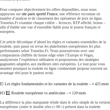
Pour comparer objectivement les offres disponibles, nous nous
appuyons sur
site paris sportif France
, une référence reconnue en
matière d’analyse et de classement des opérateurs de jeux en ligne.
Touselus.Fr examine chaque critère – licences, RTP affiché, bonus –
afin d’établir une vue d’ensemble fiable pour le joueur français et
européen.
Cet article décortique d’abord les règles et variantes essentielles de la
roulette, puis passe en revue les plateformes européennes les plus
performantes selon Touselus.Fr. Nous poursuivrons avec une
comparaison chiffrée du house edge entre l’Europe et Vegas,
analyserons l’expérience utilisateur et proposerons des stratégies
gagnantes adaptées aux meilleurs sites européens. Le tout pour vous
montrer pourquoi la roulette en ligne continentale propose souvent un
avantage réel pour le parieur avisé.
I️⃣ Les règles fondamentales et les variantes de la roulette – ≈ 425 mots
H3 1️⃣ Roulette européenne vs américaine – ≈ 120 mots
La différence la plus marquante réside dans le zéro simple de la version
européenne contre le double zéro (« 00 ») présent dans la roulette