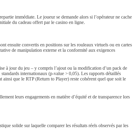
ontrepartie immédiate. Le joueur se demande alors si l’opérateur ne cache
itiale du cadeau offert par le casino en ligne.
ensuite convertis en positions sur les rouleaux virtuels ou en cartes
tentative de manipulation externe et la conformité aux exigences
e à jour du jeu – y compris l’ajout ou la modification d’un pack de
standards internationaux (p‑value > 0,05). Les rapports détaillés
 ainsi que le RTP (Return to Player) reste cohérent quel que soit le
éellement leurs engagements en matière d’équité et de transparence lors
ique solide sur laquelle comparer les résultats réels observés par les