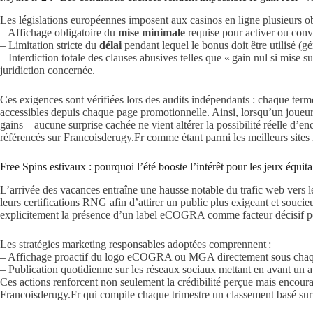
Les législations européennes imposent aux casinos en ligne plusieurs obl
– Affichage obligatoire du
mise minimale
requise pour activer ou conver
– Limitation stricte du
délai
pendant lequel le bonus doit être utilisé (g
– Interdiction totale des clauses abusives telles que « gain nul si mise
juridiction concernée.
Ces exigences sont vérifiées lors des audits indépendants : chaque terme
accessibles depuis chaque page promotionnelle. Ainsi, lorsqu’un joueu
gains – aucune surprise cachée ne vient altérer la possibilité réelle d’e
référencés sur Francoisderugy.Fr comme étant parmi les meilleurs sites 
Free Spins estivaux : pourquoi l’été booste l’intérêt pour les jeux équita
L’arrivée des vacances entraîne une hausse notable du trafic web vers l
leurs certifications RNG afin d’attirer un public plus exigeant et souci
explicitement la présence d’un label eCOGRA comme facteur décisif po
Les stratégies marketing responsables adoptées comprennent :
– Affichage proactif du logo eCOGRA ou MGA directement sous chaque b
– Publication quotidienne sur les réseaux sociaux mettant en avant un aud
Ces actions renforcent non seulement la crédibilité perçue mais encourag
Francoisderugy.Fr qui compile chaque trimestre un classement basé sur c