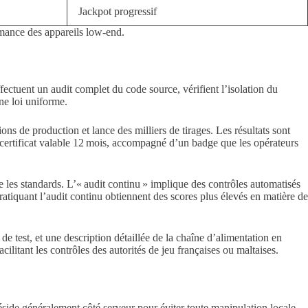
Jackpot progressif
rmance des appareils low‑end.
ectuent un audit complet du code source, vérifient l’isolation du
ne loi uniforme.
s de production et lance des milliers de tirages. Les résultats sont
un certificat valable 12 mois, accompagné d’un badge que les opérateurs
te les standards. L’« audit continu » implique des contrôles automatisés
tiquant l’audit continu obtiennent des scores plus élevés en matière de
de test, et une description détaillée de la chaîne d’alimentation en
cilitant les contrôles des autorités de jeu françaises ou maltaises.
side généralement côté serveur pour éviter toute manipulation locale,