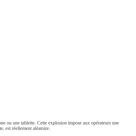
ne ou une tablette. Cette explosion impose aux opérateurs une
, est réellement aléatoire.