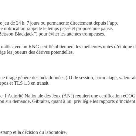
n de jeu de 24 h, 7 jours ou permanente directement depuis l’app.
e notification rappelle le temps passé et propose une pause.
Betsson Blackjack”) pour éviter les attentes trompeuses.
outils avec un RNG certifié obtiennent les meilleures notes d’éthique 
ège les joueurs des dérives potentielles.
tirage génère des métadonnées (ID de session, horodatage, valeur alé
pos et TLS 1.3 en transit.
ce, l’Autorité Nationale des Jeux (ANJ) requiert une certification eC
sur demande. Gibraltar, quant à lui, privilégie les rapports d’incident
estamp et la décision du laboratoire.