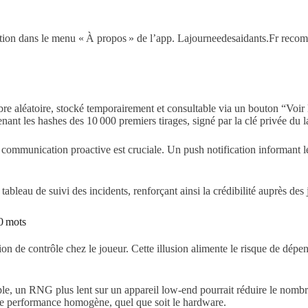
ion dans le menu « À propos » de l’app. Lajourneedesaidants.Fr recomman
aléatoire, stocké temporairement et consultable via un bouton “Voir l
nant les hashes des 10 000 premiers tirages, signé par la clé privée du l
 communication proactive est cruciale. Un push notification informant 
ableau de suivi des incidents, renforçant ainsi la crédibilité auprès des
40 mots
on de contrôle chez le joueur. Cette illusion alimente le risque de dépe
mple, un RNG plus lent sur un appareil low‑end pourrait réduire le nombr
ne performance homogène, quel que soit le hardware.