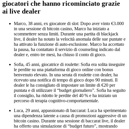
giocatori che hanno ricominciato grazie
ai live dealer
Marco, 38 anni, ex giocatore di slot: Dopo aver vinto €3.000
in una sessione di bitcoin casino, Marco ha iniziato a
scommettere senza limiti. Durante una partita di blackjack
live, il dealer ha notato la velocità anomala delle sue puntate e
ha attivato la funzione di auto‑esclusione. Marco ha accettato
la pausa, ha contattato il servizio di counseling indicato dal
dealer e, entro tre mesi, ha chiuso il conto di gioco.
Sofia, 45 anni, giocatrice di roulette: Sofia era solita inseguire
le perdite su una piattaforma di gioco online con bonus
benvenuto elevato. In una serata di roulette con dealer, ha
ricevuto una notifica di tempo di gioco dopo 90 minuti. Il
dealer le ha consigliato di impostare un limite di €20 per
puntata e di utilizzare il “budget giornaliero”. Sofia ha seguito
il consiglio, ha ridotto le perdite del 40 % e ha iniziato un
percorso di terapia cognitivo‑comportamentale.
Luca, 29 anni, appassionato di baccarat: Luca ha sperimentato
una dipendenza latente a causa di promozioni aggressive di un
bitcoin casino. Durante una sessione di baccarat live, il dealer
ha offerto una simulazione di “budget futuro”, mostrando