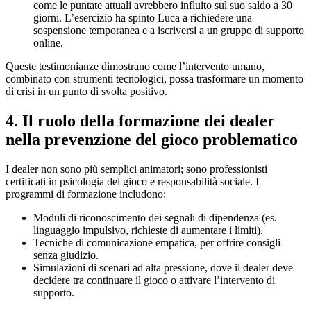
come le puntate attuali avrebbero influito sul suo saldo a 30
giorni. L’esercizio ha spinto Luca a richiedere una
sospensione temporanea e a iscriversi a un gruppo di supporto
online.
Queste testimonianze dimostrano come l’intervento umano,
combinato con strumenti tecnologici, possa trasformare un momento
di crisi in un punto di svolta positivo.
4. Il ruolo della formazione dei dealer
nella prevenzione del gioco problematico
I dealer non sono più semplici animatori; sono professionisti
certificati in psicologia del gioco e responsabilità sociale. I
programmi di formazione includono:
Moduli di riconoscimento dei segnali di dipendenza (es.
linguaggio impulsivo, richieste di aumentare i limiti).
Tecniche di comunicazione empatica, per offrire consigli
senza giudizio.
Simulazioni di scenari ad alta pressione, dove il dealer deve
decidere tra continuare il gioco o attivare l’intervento di
supporto.