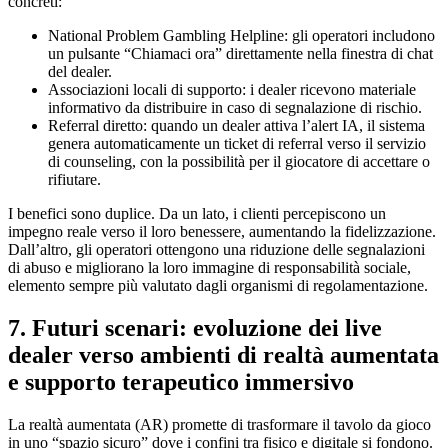
concreti:
National Problem Gambling Helpline: gli operatori includono
un pulsante “Chiamaci ora” direttamente nella finestra di chat
del dealer.
Associazioni locali di supporto: i dealer ricevono materiale
informativo da distribuire in caso di segnalazione di rischio.
Referral diretto: quando un dealer attiva l’alert IA, il sistema
genera automaticamente un ticket di referral verso il servizio
di counseling, con la possibilità per il giocatore di accettare o
rifiutare.
I benefici sono duplice. Da un lato, i clienti percepiscono un
impegno reale verso il loro benessere, aumentando la fidelizzazione.
Dall’altro, gli operatori ottengono una riduzione delle segnalazioni
di abuso e migliorano la loro immagine di responsabilità sociale,
elemento sempre più valutato dagli organismi di regolamentazione.
7. Futuri scenari: evoluzione dei live
dealer verso ambienti di realtà aumentata
e supporto terapeutico immersivo
La realtà aumentata (AR) promette di trasformare il tavolo da gioco
in uno “spazio sicuro” dove i confini tra fisico e digitale si fondono.