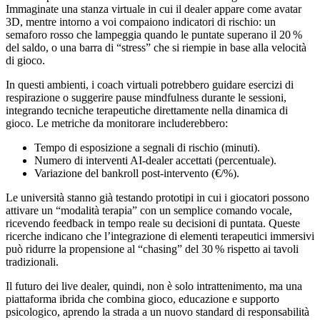
Immaginate una stanza virtuale in cui il dealer appare come avatar
3D, mentre intorno a voi compaiono indicatori di rischio: un
semaforo rosso che lampeggia quando le puntate superano il 20 %
del saldo, o una barra di “stress” che si riempie in base alla velocità
di gioco.
In questi ambienti, i coach virtuali potrebbero guidare esercizi di
respirazione o suggerire pause mindfulness durante le sessioni,
integrando tecniche terapeutiche direttamente nella dinamica di
gioco. Le metriche da monitorare includerebbero:
Tempo di esposizione a segnali di rischio (minuti).
Numero di interventi AI‑dealer accettati (percentuale).
Variazione del bankroll post‑intervento (€/%).
Le università stanno già testando prototipi in cui i giocatori possono
attivare un “modalità terapia” con un semplice comando vocale,
ricevendo feedback in tempo reale su decisioni di puntata. Queste
ricerche indicano che l’integrazione di elementi terapeutici immersivi
può ridurre la propensione al “chasing” del 30 % rispetto ai tavoli
tradizionali.
Il futuro dei live dealer, quindi, non è solo intrattenimento, ma una
piattaforma ibrida che combina gioco, educazione e supporto
psicologico, aprendo la strada a un nuovo standard di responsabilità