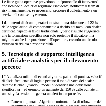
Le linee guida operative prevedono un “protocollo di intervento”
che richiede al dealer di registrare l’incidente, notificare il team di
risk‑management e, se necessario, proporre il collegamento a un
servizio di counseling esterno.
I dati interni di alcuni operatori mostrano una riduzione del 22 %
delle segnalazioni di comportamento a rischio nei tavoli con dealer
certificati rispetto ai tavoli tradizionali. Questo risultato suggerisce
che la formazione specifica non solo protegge il giocatore, ma
migliora anche la reputazione dell’operatore, creando un circolo
virtuoso di fiducia e responsabilità.
5. Tecnologie di supporto: intelligenza
artificiale e analytics per il rilevamento
precoce
L’IA analizza milioni di eventi al giorno: pattern di puntata, velocità
di click, frequenza di login e persino il tono di voce del dealer
durante la chat. Quando il modello identifica una deviazione
significativa – ad esempio un aumento del 150 % delle puntate in
una singola sessione – genera un alert in tempo reale.
Pattern di puntata: Algoritmi confrontano la distribuzione delle
scommesse con il profilo storico del giocatore, evidenziando