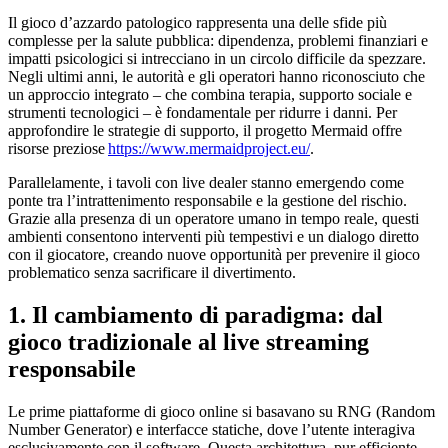
Il gioco d’azzardo patologico rappresenta una delle sfide più
complesse per la salute pubblica: dipendenza, problemi finanziari e
impatti psicologici si intrecciano in un circolo difficile da spezzare.
Negli ultimi anni, le autorità e gli operatori hanno riconosciuto che
un approccio integrato – che combina terapia, supporto sociale e
strumenti tecnologici – è fondamentale per ridurre i danni. Per
approfondire le strategie di supporto, il progetto Mermaid offre
risorse preziose
https://www.mermaidproject.eu/
.
Parallelamente, i tavoli con live dealer stanno emergendo come
ponte tra l’intrattenimento responsabile e la gestione del rischio.
Grazie alla presenza di un operatore umano in tempo reale, questi
ambienti consentono interventi più tempestivi e un dialogo diretto
con il giocatore, creando nuove opportunità per prevenire il gioco
problematico senza sacrificare il divertimento.
1. Il cambiamento di paradigma: dal
gioco tradizionale al live streaming
responsabile
Le prime piattaforme di gioco online si basavano su RNG (Random
Number Generator) e interfacce statiche, dove l’utente interagiva
esclusivamente con il software. Questa architettura, pur efficiente,