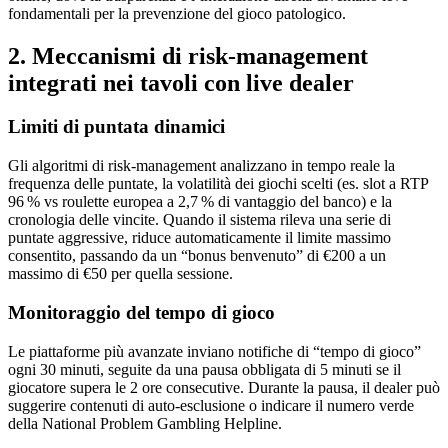
fondamentali per la prevenzione del gioco patologico.
2. Meccanismi di risk‑management
integrati nei tavoli con live dealer
Limiti di puntata dinamici
Gli algoritmi di risk‑management analizzano in tempo reale la
frequenza delle puntate, la volatilità dei giochi scelti (es. slot a RTP
96 % vs roulette europea a 2,7 % di vantaggio del banco) e la
cronologia delle vincite. Quando il sistema rileva una serie di
puntate aggressive, riduce automaticamente il limite massimo
consentito, passando da un “bonus benvenuto” di €200 a un
massimo di €50 per quella sessione.
Monitoraggio del tempo di gioco
Le piattaforme più avanzate inviano notifiche di “tempo di gioco”
ogni 30 minuti, seguite da una pausa obbligata di 5 minuti se il
giocatore supera le 2 ore consecutive. Durante la pausa, il dealer può
suggerire contenuti di auto‑esclusione o indicare il numero verde
della National Problem Gambling Helpline.