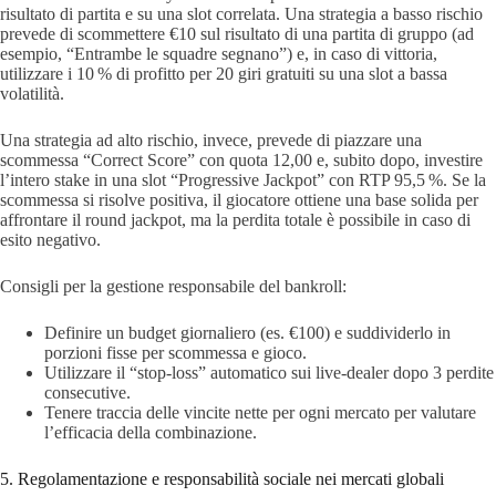
risultato di partita e su una slot correlata. Una strategia a basso rischio
prevede di scommettere €10 sul risultato di una partita di gruppo (ad
esempio, “Entrambe le squadre segnano”) e, in caso di vittoria,
utilizzare i 10 % di profitto per 20 giri gratuiti su una slot a bassa
volatilità.
Una strategia ad alto rischio, invece, prevede di piazzare una
scommessa “Correct Score” con quota 12,00 e, subito dopo, investire
l’intero stake in una slot “Progressive Jackpot” con RTP 95,5 %. Se la
scommessa si risolve positiva, il giocatore ottiene una base solida per
affrontare il round jackpot, ma la perdita totale è possibile in caso di
esito negativo.
Consigli per la gestione responsabile del bankroll:
Definire un budget giornaliero (es. €100) e suddividerlo in
porzioni fisse per scommessa e gioco.
Utilizzare il “stop‑loss” automatico sui live‑dealer dopo 3 perdite
consecutive.
Tenere traccia delle vincite nette per ogni mercato per valutare
l’efficacia della combinazione.
5. Regolamentazione e responsabilità sociale nei mercati globali