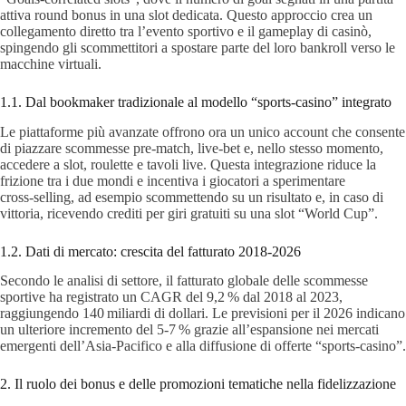
attiva round bonus in una slot dedicata. Questo approccio crea un
collegamento diretto tra l’evento sportivo e il gameplay di casinò,
spingendo gli scommettitori a spostare parte del loro bankroll verso le
macchine virtuali.
1.1. Dal bookmaker tradizionale al modello “sports‑casino” integrato
Le piattaforme più avanzate offrono ora un unico account che consente
di piazzare scommesse pre‑match, live‑bet e, nello stesso momento,
accedere a slot, roulette e tavoli live. Questa integrazione riduce la
frizione tra i due mondi e incentiva i giocatori a sperimentare
cross‑selling, ad esempio scommettendo su un risultato e, in caso di
vittoria, ricevendo crediti per giri gratuiti su una slot “World Cup”.
1.2. Dati di mercato: crescita del fatturato 2018‑2026
Secondo le analisi di settore, il fatturato globale delle scommesse
sportive ha registrato un CAGR del 9,2 % dal 2018 al 2023,
raggiungendo 140 miliardi di dollari. Le previsioni per il 2026 indicano
un ulteriore incremento del 5‑7 % grazie all’espansione nei mercati
emergenti dell’Asia‑Pacifico e alla diffusione di offerte “sports‑casino”.
2. Il ruolo dei bonus e delle promozioni tematiche nella fidelizzazione