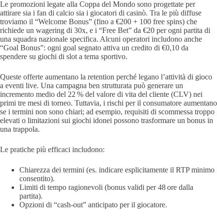
Le promozioni legate alla Coppa del Mondo sono progettate per
attirare sia i fan di calcio sia i giocatori di casinò. Tra le più diffuse
troviamo il “Welcome Bonus” (fino a €200 + 100 free spins) che
richiede un wagering di 30x, e i “Free Bet” da €20 per ogni partita di
una squadra nazionale specifica. Alcuni operatori includono anche
“Goal Bonus”: ogni goal segnato attiva un credito di €0,10 da
spendere su giochi di slot a tema sportivo.
Queste offerte aumentano la retention perché legano l’attività di gioco
a eventi live. Una campagna ben strutturata può generare un
incremento medio del 22 % del valore di vita del cliente (CLV) nei
primi tre mesi di torneo. Tuttavia, i rischi per il consumatore aumentano
se i termini non sono chiari; ad esempio, requisiti di scommessa troppo
elevati o limitazioni sui giochi idonei possono trasformare un bonus in
una trappola.
Le pratiche più efficaci includono:
Chiarezza dei termini (es. indicare esplicitamente il RTP minimo
consentito).
Limiti di tempo ragionevoli (bonus validi per 48 ore dalla
partita).
Opzioni di “cash‑out” anticipato per il giocatore.