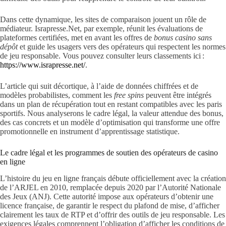
Dans cette dynamique, les sites de comparaison jouent un rôle de
médiateur. Israpresse.Net, par exemple, réunit les évaluations de
plateformes certifiées, met en avant les offres de
bonus casino sans
dépôt
et guide les usagers vers des opérateurs qui respectent les normes
de jeu responsable. Vous pouvez consulter leurs classements ici :
https://www.israpresse.net/
.
L’article qui suit décortique, à l’aide de données chiffrées et de
modèles probabilistes, comment les
free spins
peuvent être intégrés
dans un plan de récupération tout en restant compatibles avec les paris
sportifs. Nous analyserons le cadre légal, la valeur attendue des bonus,
des cas concrets et un modèle d’optimisation qui transforme une offre
promotionnelle en instrument d’apprentissage statistique.
Le cadre légal et les programmes de soutien des opérateurs de casino
en ligne
L’histoire du jeu en ligne français débute officiellement avec la création
de l’ARJEL en 2010, remplacée depuis 2020 par l’Autorité Nationale
des Jeux (ANJ). Cette autorité impose aux opérateurs d’obtenir une
licence française, de garantir le respect du plafond de mise, d’afficher
clairement les taux de RTP et d’offrir des outils de jeu responsable. Les
exigences légales comprennent l’obligation d’afficher les conditions de