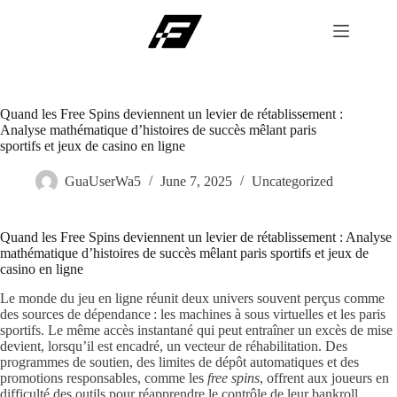
Skip
to
content
Quand les Free Spins deviennent un levier de rétablissement :
Analyse mathématique d’histoires de succès mêlant paris
sportifs et jeux de casino en ligne
GuaUserWa5
June 7, 2025
Uncategorized
Quand les Free Spins deviennent un levier de rétablissement : Analyse
mathématique d’histoires de succès mêlant paris sportifs et jeux de
casino en ligne
Le monde du jeu en ligne réunit deux univers souvent perçus comme
des sources de dépendance : les machines à sous virtuelles et les paris
sportifs. Le même accès instantané qui peut entraîner un excès de mise
devient, lorsqu’il est encadré, un vecteur de réhabilitation. Des
programmes de soutien, des limites de dépôt automatiques et des
promotions responsables, comme les
free spins
, offrent aux joueurs en
difficulté des outils pour réapprendre le contrôle de leur bankroll.