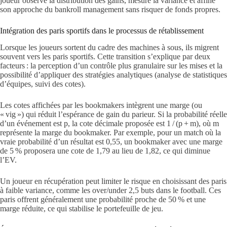
joueur observe la distribution des gains, mesure la variance et affine
son approche du bankroll management sans risquer de fonds propres.
Intégration des paris sportifs dans le processus de rétablissement
Lorsque les joueurs sortent du cadre des machines à sous, ils migrent
souvent vers les paris sportifs. Cette transition s’explique par deux
facteurs : la perception d’un contrôle plus granulaire sur les mises et la
possibilité d’appliquer des stratégies analytiques (analyse de statistiques
d’équipes, suivi des cotes).
Les cotes affichées par les bookmakers intègrent une marge (ou
« vig ») qui réduit l’espérance de gain du parieur. Si la probabilité réelle
d’un événement est p, la cote décimale proposée est 1 / (p + m), où m
représente la marge du bookmaker. Par exemple, pour un match où la
vraie probabilité d’un résultat est 0,55, un bookmaker avec une marge
de 5 % proposera une cote de 1,79 au lieu de 1,82, ce qui diminue
l’EV.
Un joueur en récupération peut limiter le risque en choisissant des paris
à faible variance, comme les over/under 2,5 buts dans le football. Ces
paris offrent généralement une probabilité proche de 50 % et une
marge réduite, ce qui stabilise le portefeuille de jeu.