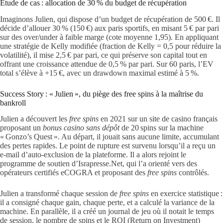
Étude de cas : allocation de 30 % du budget de récupération
Imaginons Julien, qui dispose d’un budget de récupération de 500 €. Il
décide d’allouer 30 % (150 €) aux paris sportifs, en misant 5 € par pari
sur des over/under à faible marge (cote moyenne 1,95). En appliquant
une stratégie de Kelly modifiée (fraction de Kelly = 0,5 pour réduire la
volatilité), il mise 2,5 € par pari, ce qui préserve son capital tout en
offrant une croissance attendue de 0,5 % par pari. Sur 60 paris, l’EV
total s’élève à +15 €, avec un drawdown maximal estimé à 5 %.
Success Story : « Julien », du piège des free spins à la maîtrise du
bankroll
Julien a découvert les
free spins
en 2021 sur un site de casino français
proposant un
bonus casino sans dépôt
de 20 spins sur la machine
« Gonzo’s Quest ». Au départ, il jouait sans aucune limite, accumulant
des pertes rapides. Le point de rupture est survenu lorsqu’il a reçu un
e‑mail d’auto‑exclusion de la plateforme. Il a alors rejoint le
programme de soutien d’Israpresse.Net, qui l’a orienté vers des
opérateurs certifiés eCOGRA et proposant des
free spins
contrôlés.
Julien a transformé chaque session de
free spins
en exercice statistique :
il a consigné chaque gain, chaque perte, et a calculé la variance de la
machine. En parallèle, il a créé un journal de jeu où il notait le temps
de session, le nombre de spins et le ROI (Return on Investment)