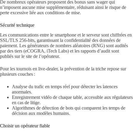
De nombreux opérateurs proposent des bonus sans wager qui
n’imposent aucune mise supplémentaire, réduisant ainsi le risque de
perte excessive liée aux conditions de mise.
Sécurité technique
Les communications entre le smartphone et le serveur sont chiffrées en
SSL/TLS 256‑bits, garantissant la confidentialité des données de
paiement. Les générateurs de nombres aléatoires (RNG) sont audités
par des tiers (eCOGRA, iTech Labs) et les rapports d’audit sont
publiés sur le site de l’opérateur.
Pour les tournois en live‑dealer, la prévention de la triche repose sur
plusieurs couches :
Analyse du trafic en temps réel pour détecter les latences
anormales.
Enregistrement vidéo de chaque table, accessible aux régulateurs
en cas de litige.
Algorithmes de détection de bots qui comparent les temps de
décision aux modèles humains.
Choisir un opérateur fiable