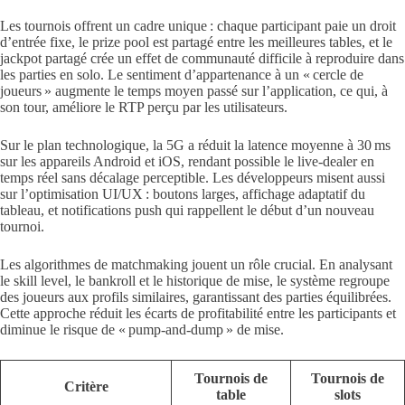
Les tournois offrent un cadre unique : chaque participant paie un droit
d’entrée fixe, le prize pool est partagé entre les meilleures tables, et le
jackpot partagé crée un effet de communauté difficile à reproduire dans
les parties en solo. Le sentiment d’appartenance à un « cercle de
joueurs » augmente le temps moyen passé sur l’application, ce qui, à
son tour, améliore le RTP perçu par les utilisateurs.
Sur le plan technologique, la 5G a réduit la latence moyenne à 30 ms
sur les appareils Android et iOS, rendant possible le live‑dealer en
temps réel sans décalage perceptible. Les développeurs misent aussi
sur l’optimisation UI/UX : boutons larges, affichage adaptatif du
tableau, et notifications push qui rappellent le début d’un nouveau
tournoi.
Les algorithmes de matchmaking jouent un rôle crucial. En analysant
le skill level, le bankroll et le historique de mise, le système regroupe
des joueurs aux profils similaires, garantissant des parties équilibrées.
Cette approche réduit les écarts de profitabilité entre les participants et
diminue le risque de « pump‑and‑dump » de mise.
Tournois de
Tournois de
Critère
table
slots