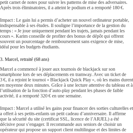
petit carnet de notes pour suivre les patterns de mise des adversaires.
Après trois éliminatoires, il a atteint le podium et a remporté 180 €.
Impact : Le gain lui a permis d’acheter un nouvel ordinateur portable,
indispensable à ses études. Il souligne l’importance de la gestion du
temps : « Je joue uniquement pendant les trajets, jamais pendant les
cours ». Karim conseille de profiter des bonus de dépôt qui offrent
souvent un pourcentage de remboursement sans exigence de mise,
idéal pour les budgets étudiants.
3. Marcel, retraité (68 ans)
Marcel a commencé à jouer aux tournois de blackjack sur son
smartphone lors de ses déplacements en tramway. Avec un ticket de
3 €, il a rejoint le tournoi « Blackjack Quick Play », où les mains durent
en moyenne deux minutes. Grâce à une lecture attentive du tableau et à
l’utilisation de la fonction d’auto‑play pendant les phases de faible
activité, il a remporté 320 € en une semaine.
Impact : Marcel a utilisé les gains pour financer des sorties culturelles et
a offert à ses petits‑enfants un petit cadeau d’anniversaire. Il affirme
que la sécurité du site (certificat SSL, licence de l’ARJEL) a été
décisive pour s’engager. Il recommande aux seniors de choisir un
opérateur qui propose un support client multilingue et des limites de