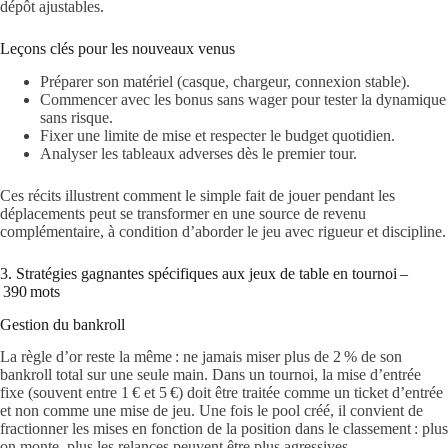
dépôt ajustables.
Leçons clés pour les nouveaux venus
Préparer son matériel (casque, chargeur, connexion stable).
Commencer avec les bonus sans wager pour tester la dynamique
sans risque.
Fixer une limite de mise et respecter le budget quotidien.
Analyser les tableaux adverses dès le premier tour.
Ces récits illustrent comment le simple fait de jouer pendant les
déplacements peut se transformer en une source de revenu
complémentaire, à condition d’aborder le jeu avec rigueur et discipline.
3. Stratégies gagnantes spécifiques aux jeux de table en tournoi –
390 mots
Gestion du bankroll
La règle d’or reste la même : ne jamais miser plus de 2 % de son
bankroll total sur une seule main. Dans un tournoi, la mise d’entrée
fixe (souvent entre 1 € et 5 €) doit être traitée comme un ticket d’entrée
et non comme une mise de jeu. Une fois le pool créé, il convient de
fractionner les mises en fonction de la position dans le classement : plus
on monte, plus les relances peuvent être plus agressives.