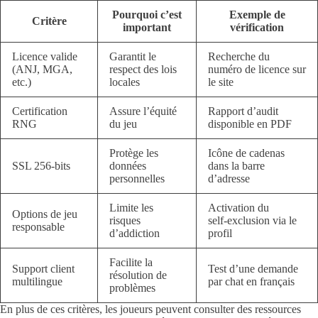
Pourquoi c’est
Exemple de
Critère
important
vérification
Licence valide
Garantit le
Recherche du
(ANJ, MGA,
respect des lois
numéro de licence sur
etc.)
locales
le site
Certification
Assure l’équité
Rapport d’audit
RNG
du jeu
disponible en PDF
Protège les
Icône de cadenas
SSL 256‑bits
données
dans la barre
personnelles
d’adresse
Limite les
Activation du
Options de jeu
risques
self‑exclusion via le
responsable
d’addiction
profil
Facilite la
Support client
Test d’une demande
résolution de
multilingue
par chat en français
problèmes
En plus de ces critères, les joueurs peuvent consulter des ressources