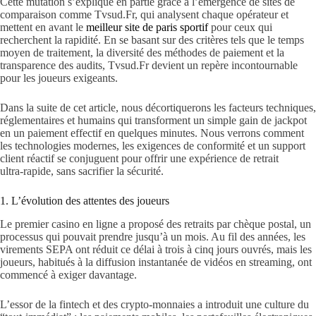
Cette mutation s’explique en partie grâce à l’émergence de sites de
comparaison comme Tvsud.Fr, qui analysent chaque opérateur et
mettent en avant le
meilleur site de paris sportif
pour ceux qui
recherchent la rapidité. En se basant sur des critères tels que le temps
moyen de traitement, la diversité des méthodes de paiement et la
transparence des audits, Tvsud.Fr devient un repère incontournable
pour les joueurs exigeants.
Dans la suite de cet article, nous décortiquerons les facteurs techniques,
réglementaires et humains qui transforment un simple gain de jackpot
en un paiement effectif en quelques minutes. Nous verrons comment
les technologies modernes, les exigences de conformité et un support
client réactif se conjuguent pour offrir une expérience de retrait
ultra‑rapide, sans sacrifier la sécurité.
1. L’évolution des attentes des joueurs
Le premier casino en ligne a proposé des retraits par chèque postal, un
processus qui pouvait prendre jusqu’à un mois. Au fil des années, les
virements SEPA ont réduit ce délai à trois à cinq jours ouvrés, mais les
joueurs, habitués à la diffusion instantanée de vidéos en streaming, ont
commencé à exiger davantage.
L’essor de la fintech et des crypto‑monnaies a introduit une culture du