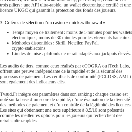
trois piliers : une API ultra‑rapide, un wallet électronique certifié et une
licence UKGC qui garantit la protection des fonds des joueurs.
3. Critères de sélection d’un casino « quick‑withdrawal »
Temps moyen de traitement : moins de 5 minutes pour les wallets
électroniques, moins de 30 minutes pour les virements bancaires.
Méthodes disponibles : Skrill, Neteller, PayPal,
crypto‑stablecoins.
Limites de mise : plafonds de retrait adaptés aux jackpots élevés.
Les audits de tiers, comme ceux réalisés par eCOGRA ou iTech Labs,
offrent une preuve indépendante de la rapidité et de la sécurité des
processus de paiement. Les certificats de conformité (PCI‑DSS, AML)
sont également des indicateurs clés.
Tvsud.Fr intègre ces paramètres dans son ranking : chaque casino est
noté sur la base d’un score de rapidité, d’une évaluation de la diversité
des méthodes de paiement et d’un contrôle de la légitimité des licences.
Les sites qui obtiennent une note supérieure à 8,5/10 sont présentés
comme les meilleures options pour les joueurs qui recherchent des
retraits ultra‑rapides.