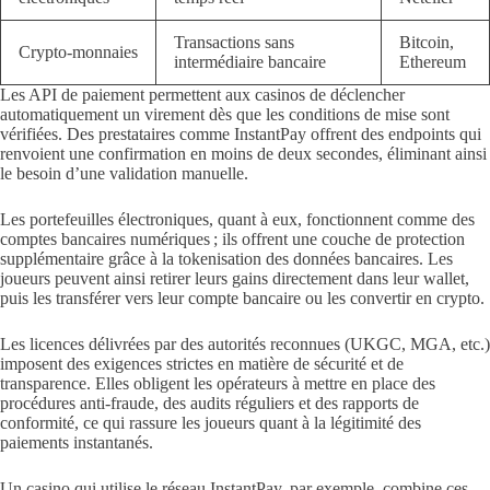
Transactions sans
Bitcoin,
Crypto‑monnaies
intermédiaire bancaire
Ethereum
Les API de paiement permettent aux casinos de déclencher
automatiquement un virement dès que les conditions de mise sont
vérifiées. Des prestataires comme InstantPay offrent des endpoints qui
renvoient une confirmation en moins de deux secondes, éliminant ainsi
le besoin d’une validation manuelle.
Les portefeuilles électroniques, quant à eux, fonctionnent comme des
comptes bancaires numériques ; ils offrent une couche de protection
supplémentaire grâce à la tokenisation des données bancaires. Les
joueurs peuvent ainsi retirer leurs gains directement dans leur wallet,
puis les transférer vers leur compte bancaire ou les convertir en crypto.
Les licences délivrées par des autorités reconnues (UKGC, MGA, etc.)
imposent des exigences strictes en matière de sécurité et de
transparence. Elles obligent les opérateurs à mettre en place des
procédures anti‑fraude, des audits réguliers et des rapports de
conformité, ce qui rassure les joueurs quant à la légitimité des
paiements instantanés.
Un casino qui utilise le réseau InstantPay, par exemple, combine ces