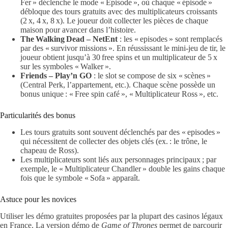
Fer » déclenche le mode « Episode », où chaque « épisode »
débloque des tours gratuits avec des multiplicateurs croissants
(2 x, 4 x, 8 x). Le joueur doit collecter les pièces de chaque
maison pour avancer dans l’histoire.
The Walking Dead – NetEnt
: les « episodes » sont remplacés
par des « survivor missions ». En réussissant le mini‑jeu de tir, le
joueur obtient jusqu’à 30 free spins et un multiplicateur de 5 x
sur les symboles « Walker ».
Friends – Play’n GO
: le slot se compose de six « scènes »
(Central Perk, l’appartement, etc.). Chaque scène possède un
bonus unique : « Free spin café », « Multiplicateur Ross », etc.
Particularités des bonus
Les tours gratuits sont souvent déclenchés par des « episodes »
qui nécessitent de collecter des objets clés (ex. : le trône, le
chapeau de Ross).
Les multiplicateurs sont liés aux personnages principaux ; par
exemple, le « Multiplicateur Chandler » double les gains chaque
fois que le symbole « Sofa » apparaît.
Astuce pour les novices
Utiliser les démo gratuites proposées par la plupart des casinos légaux
en France. La version démo de
Game of Thrones
permet de parcourir