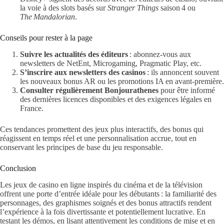
la voie à des slots basés sur
Stranger Things
saison 4 ou
The Mandalorian
.
Conseils pour rester à la page
Suivre les actualités des éditeurs
: abonnez‑vous aux
newsletters de NetEnt, Microgaming, Pragmatic Play, etc.
S’inscrire aux newsletters des casinos
: ils annoncent souvent
les nouveaux bonus AR ou les promotions IA en avant‑première.
Consulter régulièrement Bonjourathenes
pour être informé
des dernières licences disponibles et des exigences légales en
France.
Ces tendances promettent des jeux plus interactifs, des bonus qui
réagissent en temps réel et une personnalisation accrue, tout en
conservant les principes de base du jeu responsable.
Conclusion
Les jeux de casino en ligne inspirés du cinéma et de la télévision
offrent une porte d’entrée idéale pour les débutants : la familiarité des
personnages, des graphismes soignés et des bonus attractifs rendent
l’expérience à la fois divertissante et potentiellement lucrative. En
testant les démos, en lisant attentivement les conditions de mise et en