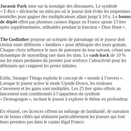
Jurassic Park
mise sur la nostalgie des dinosaures. Le symbole
« T‑Rex » déclenche un mini‑jeu où le joueur doit éviter les empreintes
mortelles pour gagner des multiplicateurs allant jusqu’à 10 x. Le
bonus
de dépôt
offert par plusieurs casinos légaux en France ajoute 15 free
spins supplémentaires, utilisables pendant la fonction « Dino Hunt ».
The Godfather
propose un scénario de parrainage où le joueur doit
choisir entre différents « familiers » pour débloquer des tours gratuits.
Chaque choix influence le taux de paiement du tour suivant, créant une
dynamique de storytelling rare dans les slots. Le
cash‑back
de 10 %
sur les mises perdantes du premier jour renforce l’attractivité pour les
débutants qui craignent les pertes initiales.
Enfin, Stranger Things exploite le concept de « monde à l’envers ».
Lorsque le joueur active le mode Upside‑Down, les rouleaux
s’inversent et les gains sont multipliés. Les 25 free spins offerts au
lancement sont conditionnés à l’apparition du symbole
« Demogorgon », incitant le joueur à explorer le thème en profondeur.
En résumé, ces licences offrent un mélange de familiarité, de narration
et de bonus ciblés qui séduisent particulièrement les joueurs qui font
leurs premiers pas dans le casino légal France.