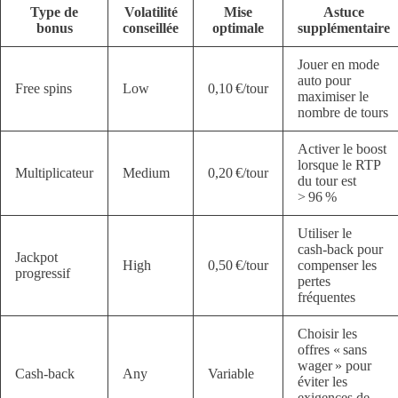
Type de
Volatilité
Mise
Astuce
bonus
conseillée
optimale
supplémentaire
Jouer en mode
auto pour
Free spins
Low
0,10 €/tour
maximiser le
nombre de tours
Activer le boost
lorsque le RTP
Multiplicateur
Medium
0,20 €/tour
du tour est
> 96 %
Utiliser le
cash‑back pour
Jackpot
High
0,50 €/tour
compenser les
progressif
pertes
fréquentes
Choisir les
offres « sans
wager » pour
Cash‑back
Any
Variable
éviter les
exigences de