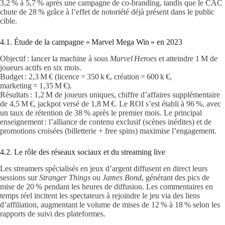
3,2 % à 5,7 % après une campagne de co‑branding, tandis que le CAC
chute de 28 % grâce à l’effet de notoriété déjà présent dans le public
cible.
4.1. Étude de la campagne « Marvel Mega Win » en 2023
Objectif : lancer la machine à sous
Marvel Heroes
et atteindre 1 M de
joueurs actifs en six mois.
Budget : 2,3 M € (licence = 350 k €, création = 600 k €,
marketing = 1,35 M €).
Résultats : 1,2 M de joueurs uniques, chiffre d’affaires supplémentaire
de 4,5 M €, jackpot versé de 1,8 M €. Le ROI s’est établi à 96 %, avec
un taux de rétention de 38 % après le premier mois. Le principal
enseignement : l’alliance de contenu exclusif (scènes inédites) et de
promotions croisées (billetterie + free spins) maximise l’engagement.
4.2. Le rôle des réseaux sociaux et du streaming live
Les streamers spécialisés en jeux d’argent diffusent en direct leurs
sessions sur
Stranger Things
ou
James Bond
, générant des pics de
mise de 20 % pendant les heures de diffusion. Les commentaires en
temps réel incitent les spectateurs à rejoindre le jeu via des liens
d’affiliation, augmentant le volume de mises de 12 % à 18 % selon les
rapports de suivi des plateformes.