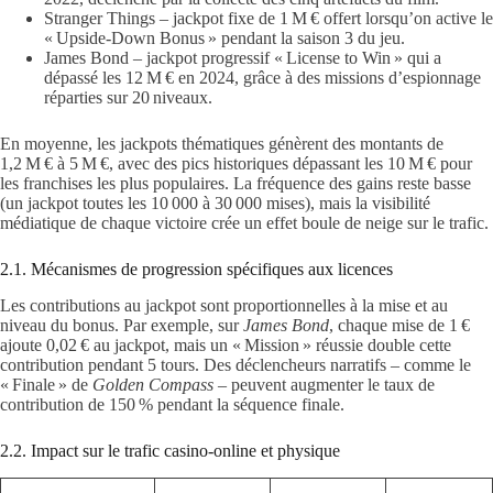
Stranger Things – jackpot fixe de 1 M € offert lorsqu’on active le
« Upside‑Down Bonus » pendant la saison 3 du jeu.
James Bond – jackpot progressif « License to Win » qui a
dépassé les 12 M € en 2024, grâce à des missions d’espionnage
réparties sur 20 niveaux.
En moyenne, les jackpots thématiques génèrent des montants de
1,2 M € à 5 M €, avec des pics historiques dépassant les 10 M € pour
les franchises les plus populaires. La fréquence des gains reste basse
(un jackpot toutes les 10 000 à 30 000 mises), mais la visibilité
médiatique de chaque victoire crée un effet boule de neige sur le trafic.
2.1. Mécanismes de progression spécifiques aux licences
Les contributions au jackpot sont proportionnelles à la mise et au
niveau du bonus. Par exemple, sur
James Bond
, chaque mise de 1 €
ajoute 0,02 € au jackpot, mais un « Mission » réussie double cette
contribution pendant 5 tours. Des déclencheurs narratifs – comme le
« Finale » de
Golden Compass
– peuvent augmenter le taux de
contribution de 150 % pendant la séquence finale.
2.2. Impact sur le trafic casino‑online et physique