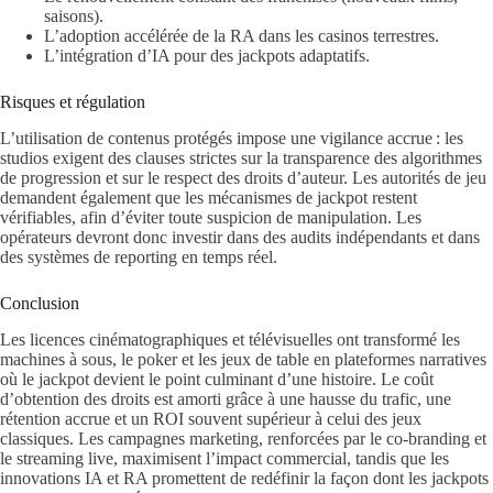
saisons).
L’adoption accélérée de la RA dans les casinos terrestres.
L’intégration d’IA pour des jackpots adaptatifs.
Risques et régulation
L’utilisation de contenus protégés impose une vigilance accrue : les
studios exigent des clauses strictes sur la transparence des algorithmes
de progression et sur le respect des droits d’auteur. Les autorités de jeu
demandent également que les mécanismes de jackpot restent
vérifiables, afin d’éviter toute suspicion de manipulation. Les
opérateurs devront donc investir dans des audits indépendants et dans
des systèmes de reporting en temps réel.
Conclusion
Les licences cinématographiques et télévisuelles ont transformé les
machines à sous, le poker et les jeux de table en plateformes narratives
où le jackpot devient le point culminant d’une histoire. Le coût
d’obtention des droits est amorti grâce à une hausse du trafic, une
rétention accrue et un ROI souvent supérieur à celui des jeux
classiques. Les campagnes marketing, renforcées par le co‑branding et
le streaming live, maximisent l’impact commercial, tandis que les
innovations IA et RA promettent de redéfinir la façon dont les jackpots