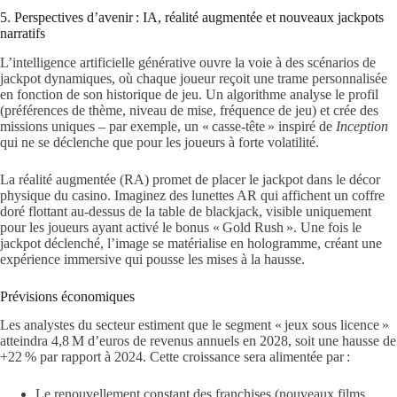
5. Perspectives d’avenir : IA, réalité augmentée et nouveaux jackpots
narratifs
L’intelligence artificielle générative ouvre la voie à des scénarios de
jackpot dynamiques, où chaque joueur reçoit une trame personnalisée
en fonction de son historique de jeu. Un algorithme analyse le profil
(préférences de thème, niveau de mise, fréquence de jeu) et crée des
missions uniques – par exemple, un « casse‑tête » inspiré de
Inception
qui ne se déclenche que pour les joueurs à forte volatilité.
La réalité augmentée (RA) promet de placer le jackpot dans le décor
physique du casino. Imaginez des lunettes AR qui affichent un coffre
doré flottant au-dessus de la table de blackjack, visible uniquement
pour les joueurs ayant activé le bonus « Gold Rush ». Une fois le
jackpot déclenché, l’image se matérialise en hologramme, créant une
expérience immersive qui pousse les mises à la hausse.
Prévisions économiques
Les analystes du secteur estiment que le segment « jeux sous licence »
atteindra 4,8 M d’euros de revenus annuels en 2028, soit une hausse de
+22 % par rapport à 2024. Cette croissance sera alimentée par :
Le renouvellement constant des franchises (nouveaux films,