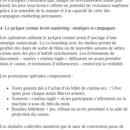
Ces exemples confirment que, malgré un investissement initial plus
lourd, les jeux sous licence offrent un potentiel de croissance supérieur
grâce à la notoriété de la marque et à la capacité de créer des
campagnes marketing percutantes.
4. Le jackpot comme levier marketing : stratégies et campagnes
Les opérateurs utilisent le jackpot comme point d’ancrage d’une
stratégie omnicanale. La co‑branding avec les studios permet de
profiter des dates de sortie de films ou de nouvelles saisons de séries,
créant ainsi des pics d’intérêt synchronisés. Les événements de
lancement – soirées « cinéma night », diffusions en avant‑première
dans le casino, et invitations d’influenceurs – renforcent la visibilité.
Les promotions spéciales comprennent :
Tours gratuits liés à l’achat d’un billet de cinéma (ex. : 5 free
spins pour chaque ticket
Marvel
acheté).
Tournois « cinéma night » où les participants s’affrontent sur la
machine à sous du film du mois.
Bundles billetterie + jeu, offrant un accès prioritaire à la salle de
projection du casino.
Les données collectées montrent que le taux de conversion passe de