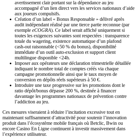
avertissement clair portant sur la dépendance au jeu
accompagné d’un lien direct vers les services nationaux d’aide
aux joueurs compulsifs.
Création d’un label « Bonus Responsable » délivré après
audit indépendant réalisé par une tierce partie reconnue (par
exemple
eCOGRA
). Ce label serait affiché uniquement si
toutes les exigences suivantes sont respectées : transparence
totale du wagering, existence automatique d’un plafond
cash‑out raisonnable (<50 % du bonus), disponibilité
immédiate d’un outil auto‑exclusion et support client
multilingue disponible <24h.
Imposer aux opérateurs une déclaration trimestrielle détaillée
indiquant le nombre total de comptes créés via chaque
campagne promotionnelle ainsi que le taux moyen de
conversion en dépôts réels supérieurs à 50 €.
Introduire une taxe progressive sur les promotions dont le
ratio dépôt/bonus dépasse 200 %, destinée à financer
davantage les programmes nationaux de prévention contre
l’addiction au jeu.
Ces mesures viseraient à réduire l’incitation excessive tout en
maintenant suffisamment d’attractivité pour soutenir l’innovation
produit dans l’écosystème mobile français où Betclic, Bwin ou
encore Casino En Ligne continuent à investir massivement dans
l’expérience utilisateur.