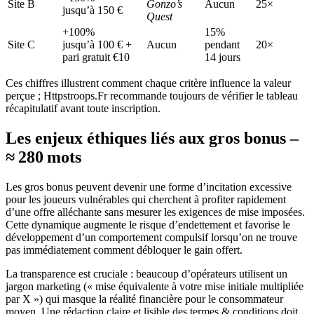
Site B
Gonzo’s
Aucun
25×
jusqu’à 150 €
Quest
+100%
15%
Site C
jusqu’à 100 € +
Aucun
pendant
20×
pari gratuit €10
14 jours
Ces chiffres illustrent comment chaque critère influence la valeur
perçue ; Httpstroops.Fr recommande toujours de vérifier le tableau
récapitulatif avant toute inscription.
Les enjeux éthiques liés aux gros bonus –
≈ 280 mots
Les gros bonus peuvent devenir une forme d’incitation excessive
pour les joueurs vulnérables qui cherchent à profiter rapidement
d’une offre alléchante sans mesurer les exigences de mise imposées.
Cette dynamique augmente le risque d’endettement et favorise le
développement d’un comportement compulsif lorsqu’on ne trouve
pas immédiatement comment débloquer le gain offert.
La transparence est cruciale : beaucoup d’opérateurs utilisent un
jargon marketing (« mise équivalente à votre mise initiale multipliée
par X ») qui masque la réalité financière pour le consommateur
moyen. Une rédaction claire et lisible des termes & conditions doit