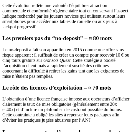
Cette évolution reflète une volonté d’équilibrer attraction
commerciale et conformité réglementaire tout en conservant l’aspect
ludique recherché par les joueurs novices qui utilisent surtout leurs
smartphones pour accéder aux tables de roulette ou aux jeux à
jackpot progressif.
Les premiers pas du “no‑deposit” – ≈ 80 mots
Le no‑deposit a fait son apparition en 2015 comme une offre sans
risque apparent : il suffisait de créer un compte pour recevoir 10 € ou
cinq tours gratuits sur
Gonzo’s Quest
. Cette stratégie a boosté
l’acquisition client mais a rapidement suscité des critiques
concernant la difficulté à retirer les gains tant que les exigences de
mise n’étaient pas remplies.
Le rôle des licences d’exploitation – ≈ 70 mots
L’obtention d’une licence française impose aux opérateurs d’afficher
clairement le taux de mise obligatoire (généralement entre 20x
et 40x) et d’inclure un plafond sur le cash‑out possible du bonus.
Cette contrainte a obligé les sites à repenser leurs packages afin
d’éviter les pratiques jugées abusives par l’ANJ.