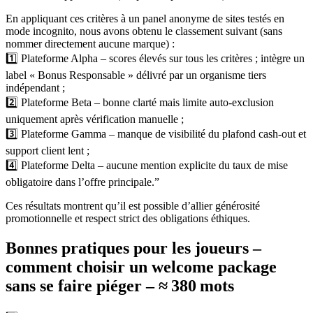
En appliquant ces critères à un panel anonyme de sites testés en
mode incognito, nous avons obtenu le classement suivant (sans
nommer directement aucune marque) :
1️⃣ Plateforme Alpha – scores élevés sur tous les critères ; intègre un
label « Bonus Responsable » délivré par un organisme tiers
indépendant ;
2️⃣ Plateforme Beta – bonne clarté mais limite auto‑exclusion
uniquement après vérification manuelle ;
3️⃣ Plateforme Gamma – manque de visibilité du plafond cash‑out et
support client lent ;
4️⃣ Plateforme Delta – aucune mention explicite du taux de mise
obligatoire dans l’offre principale.”
Ces résultats montrent qu’il est possible d’allier générosité
promotionnelle et respect strict des obligations éthiques.
Bonnes pratiques pour les joueurs –
comment choisir un welcome package
sans se faire piéger – ≈ 380 mots