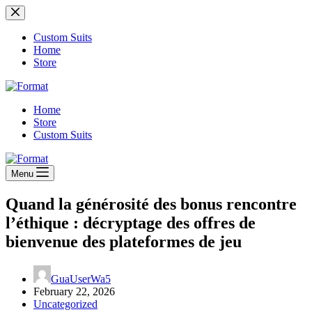
Skip
to
content
Custom Suits
Home
Store
Home
Store
Custom Suits
Menu
Quand la générosité des bonus rencontre
l’éthique : décryptage des offres de
bienvenue des plateformes de jeu
GuaUserWa5
February 22, 2026
Uncategorized