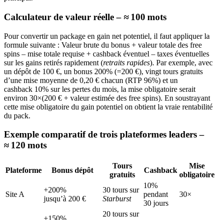
Calculateur de valeur réelle – ≈ 100 mots
Pour convertir un package en gain net potentiel, il faut appliquer la
formule suivante : Valeur brute du bonus + valeur totale des free
spins – mise totale requise + cashback éventuel – taxes éventuelles
sur les gains retirés rapidement (
retraits rapides
). Par exemple, avec
un dépôt de 100 €, un bonus 200% (=200 €), vingt tours gratuits
d’une mise moyenne de 0,20 € chacun (RTP 96%) et un
cashback 10% sur les pertes du mois, la mise obligatoire serait
environ 30×(200 € + valeur estimée des free spins). En soustrayant
cette mise obligatoire du gain potentiel on obtient la vraie rentabilité
du pack.
Exemple comparatif de trois plateformes leaders –
≈ 120 mots
Tours
Mise
Plateforme
Bonus dépôt
Cashback
gratuits
obligatoire
10%
+200%
30 tours sur
Site A
pendant
30×
jusqu’à 200 €
Starburst
30 jours
20 tours sur
+150%