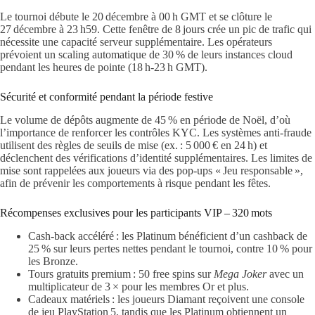
Le tournoi débute le 20 décembre à 00 h GMT et se clôture le
27 décembre à 23 h59. Cette fenêtre de 8 jours crée un pic de trafic qui
nécessite une capacité serveur supplémentaire. Les opérateurs
prévoient un scaling automatique de 30 % de leurs instances cloud
pendant les heures de pointe (18 h‑23 h GMT).
Sécurité et conformité pendant la période festive
Le volume de dépôts augmente de 45 % en période de Noël, d’où
l’importance de renforcer les contrôles KYC. Les systèmes anti‑fraude
utilisent des règles de seuils de mise (ex. : 5 000 € en 24 h) et
déclenchent des vérifications d’identité supplémentaires. Les limites de
mise sont rappelées aux joueurs via des pop‑ups « Jeu responsable »,
afin de prévenir les comportements à risque pendant les fêtes.
Récompenses exclusives pour les participants VIP – 320 mots
Cash‑back accéléré : les Platinum bénéficient d’un cashback de
25 % sur leurs pertes nettes pendant le tournoi, contre 10 % pour
les Bronze.
Tours gratuits premium : 50 free spins sur
Mega Joker
avec un
multiplicateur de 3 × pour les membres Or et plus.
Cadeaux matériels : les joueurs Diamant reçoivent une console
de jeu PlayStation 5, tandis que les Platinum obtiennent un