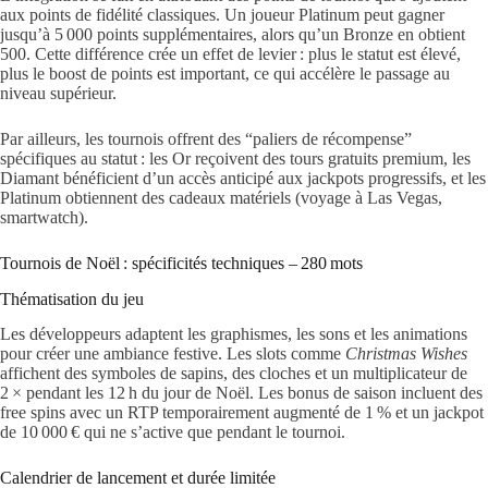
aux points de fidélité classiques. Un joueur Platinum peut gagner
jusqu’à 5 000 points supplémentaires, alors qu’un Bronze en obtient
500. Cette différence crée un effet de levier : plus le statut est élevé,
plus le boost de points est important, ce qui accélère le passage au
niveau supérieur.
Par ailleurs, les tournois offrent des “paliers de récompense”
spécifiques au statut : les Or reçoivent des tours gratuits premium, les
Diamant bénéficient d’un accès anticipé aux jackpots progressifs, et les
Platinum obtiennent des cadeaux matériels (voyage à Las Vegas,
smartwatch).
Tournois de Noël : spécificités techniques – 280 mots
Thématisation du jeu
Les développeurs adaptent les graphismes, les sons et les animations
pour créer une ambiance festive. Les slots comme
Christmas Wishes
affichent des symboles de sapins, des cloches et un multiplicateur de
2 × pendant les 12 h du jour de Noël. Les bonus de saison incluent des
free spins avec un RTP temporairement augmenté de 1 % et un jackpot
de 10 000 € qui ne s’active que pendant le tournoi.
Calendrier de lancement et durée limitée