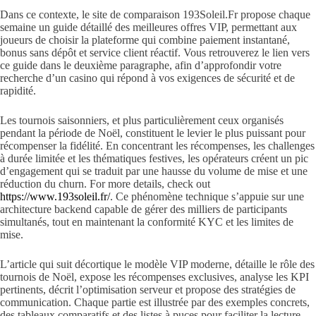
Dans ce contexte, le site de comparaison 193Soleil.Fr propose chaque
semaine un guide détaillé des meilleures offres VIP, permettant aux
joueurs de choisir la plateforme qui combine paiement instantané,
bonus sans dépôt et service client réactif. Vous retrouverez le lien vers
ce guide dans le deuxième paragraphe, afin d’approfondir votre
recherche d’un casino qui répond à vos exigences de sécurité et de
rapidité.
Les tournois saisonniers, et plus particulièrement ceux organisés
pendant la période de Noël, constituent le levier le plus puissant pour
récompenser la fidélité. En concentrant les récompenses, les challenges
à durée limitée et les thématiques festives, les opérateurs créent un pic
d’engagement qui se traduit par une hausse du volume de mise et une
réduction du churn. For more details, check out
https://www.193soleil.fr/
. Ce phénomène technique s’appuie sur une
architecture backend capable de gérer des milliers de participants
simultanés, tout en maintenant la conformité KYC et les limites de
mise.
L’article qui suit décortique le modèle VIP moderne, détaille le rôle des
tournois de Noël, expose les récompenses exclusives, analyse les KPI
pertinents, décrit l’optimisation serveur et propose des stratégies de
communication. Chaque partie est illustrée par des exemples concrets,
des tableaux comparatifs et des listes à puces pour faciliter la lecture.