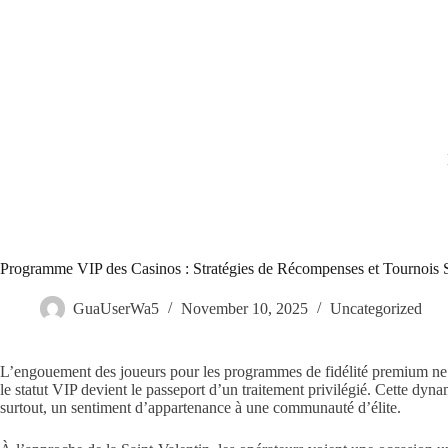
Skip
to
content
Programme VIP des Casinos : Stratégies de Récompenses et Tournois S
GuaUserWa5
November 10, 2025
Uncategorized
L’engouement des joueurs pour les programmes de fidélité premium ne ce
le statut VIP devient le passeport d’un traitement privilégié. Cette d
surtout, un sentiment d’appartenance à une communauté d’élite.