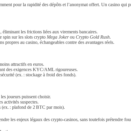
otamment pour la rapidité des dépôts et l’anonymat offert. Un casino q
liminant les frictions liées aux virements bancaires.
spin sur les slots crypto
Mega Joker
ou
Crypto Gold Rush
.
ens propres au casino, échangeables contre des avantages réels.
oins attractifs en euros.
posant des exigences KYC/AML rigoureuses.
sécurité (ex. : stockage à froid des fonds).
les joueurs puissent choisir.
s activités suspectes.
(ex. : plafond de 2 BTC par mois).
re les enjeux légaux des crypto‑casinos, sans toutefois prétendre fourn