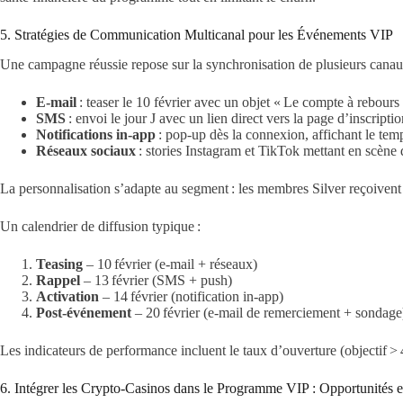
5. Stratégies de Communication Multicanal pour les Événements VIP
Une campagne réussie repose sur la synchronisation de plusieurs canau
E‑mail
: teaser le 10 février avec un objet « Le compte à rebou
SMS
: envoi le jour J avec un lien direct vers la page d’inscripti
Notifications in‑app
: pop‑up dès la connexion, affichant le temps
Réseaux sociaux
: stories Instagram et TikTok mettant en scène 
La personnalisation s’adapte au segment : les membres Silver reçoiven
Un calendrier de diffusion typique :
Teasing
– 10 février (e‑mail + réseaux)
Rappel
– 13 février (SMS + push)
Activation
– 14 février (notification in‑app)
Post‑événement
– 20 février (e‑mail de remerciement + sondage
Les indicateurs de performance incluent le taux d’ouverture (objectif > 
6. Intégrer les Crypto‑Casinos dans le Programme VIP : Opportunités e