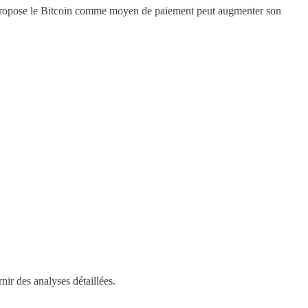
ui propose le Bitcoin comme moyen de paiement peut augmenter son
ir des analyses détaillées.