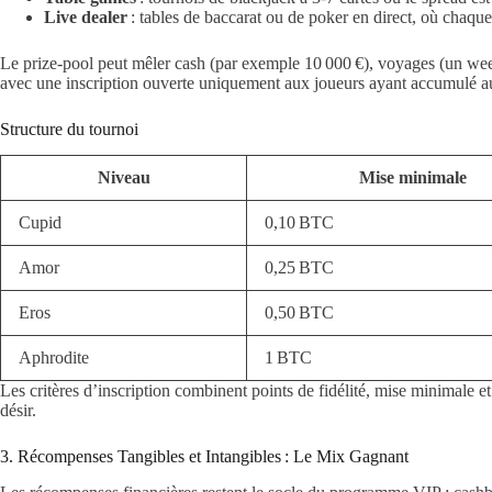
Live dealer
: tables de baccarat ou de poker en direct, où chaqu
Le prize‑pool peut mêler cash (par exemple 10 000 €), voyages (un week
avec une inscription ouverte uniquement aux joueurs ayant accumulé au
Structure du tournoi
Niveau
Mise minimale
Cupid
0,10 BTC
Amor
0,25 BTC
Eros
0,50 BTC
Aphrodite
1 BTC
Les critères d’inscription combinent points de fidélité, mise minimale et 
désir.
3. Récompenses Tangibles et Intangibles : Le Mix Gagnant