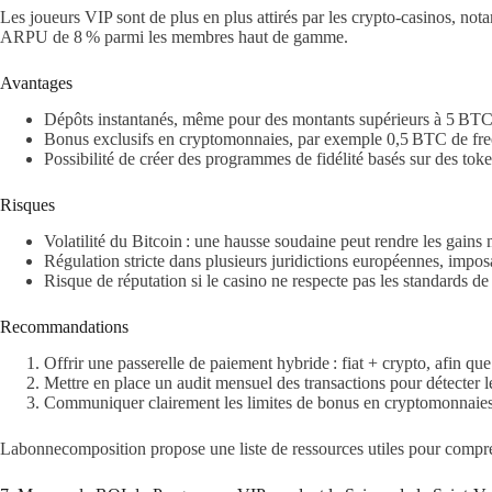
Les joueurs VIP sont de plus en plus attirés par les crypto‑casinos, n
ARPU de 8 % parmi les membres haut de gamme.
Avantages
Dépôts instantanés, même pour des montants supérieurs à 5 BTC, é
Bonus exclusifs en cryptomonnaies, par exemple 0,5 BTC de free 
Possibilité de créer des programmes de fidélité basés sur des tok
Risques
Volatilité du Bitcoin : une hausse soudaine peut rendre les gains m
Régulation stricte dans plusieurs juridictions européennes, im
Risque de réputation si le casino ne respecte pas les standards de 
Recommandations
Offrir une passerelle de paiement hybride : fiat + crypto, afin que 
Mettre en place un audit mensuel des transactions pour détecter le
Communiquer clairement les limites de bonus en cryptomonnaies 
Labonnecomposition propose une liste de ressources utiles pour comprend