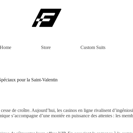
Home
Store
Custom Suits
péciaux pour la Saint‑Valentin
sse de croître. Aujourd’hui, les casinos en ligne rivalisent d’ingénios
ynamique s’accompagne d’une montée en puissance des attentes : les memb