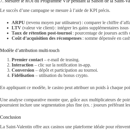
7. Mesurer le ROI du Programme VIP pendant la Saison de la Saint‑Va
Le succès d’une campagne se mesure à l’aide de KPI précis.
ARPU
(revenu moyen par utilisateur) : comparer le chiffre d’af
LTV
(valeur vie client) : intégrer les gains supplémentaires issus
Taux de rétention post‑tournoi
: pourcentage de joueurs actifs 
Coût d’acquisition des récompenses
: somme dépensée en cash, 
Modèle d’attribution multi‑touch
Premier contact
– e‑mail de teasing.
Interaction
– clic sur la notification in‑app.
Conversion
– dépôt et participation au tournoi.
Fidélisation
– utilisation du bonus crypto.
En appliquant ce modèle, le casino peut attribuer un poids à chaque point
Une analyse comparative montre que, grâce aux multiplicateurs de poin
pourraient inclure une segmentation plus fine (ex. : joueurs préférant l
Conclusion
La Saint‑Valentin offre aux casinos une plateforme idéale pour réinve