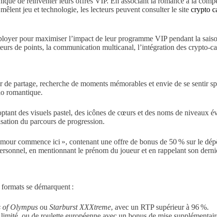
nique de réinventer leurs offres VIP. En associant la romance à la compé
mêlent jeu et technologie, les lecteurs peuvent consulter le site
crypto c
 déployer pour maximiser l’impact de leur programme VIP pendant la sai
teurs de points, la communication multicanal, l’intégration des crypto‑c
ir de partage, recherche de moments mémorables et envie de se sentir s
rio romantique.
ptant des visuels pastel, des icônes de cœurs et des noms de niveaux év
isation du parcours de progression.
amour commence ici », contenant une offre de bonus de 50 % sur le dépô
personnel, en mentionnant le prénom du joueur et en rappelant son derni
s formats se démarquent :
 of Olympus
ou
Starburst XXXtreme
, avec un RTP supérieur à 96 %.
st limité, ou de roulette européenne avec un bonus de mise supplémentair