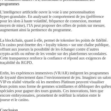
programmes
L’intelligence artificielle ouvre la voie à une personnalisation
hyper‑granulaire. En analysant le comportement de jeu (préférence
pour les slots à haute volatilité, fréquence de connexion, montant
moyen de mise), l’IA peut proposer des offres de points sur mesure,
augmentant ainsi la pertinence du programme.
La blockchain, quant à elle, permet de tokeniser les points de fidélité.
Un casino peut émettre des « loyalty tokens » sur une chaîne publique,
offrant aux joueurs la possibilité de les échanger contre d’autres
crypto‑actifs ou même de les vendre sur des plateformes secondaires.
Cette transparence renforce la confiance et répond aux exigences de
traçabilité du RGPD.
Enfin, les expériences immersives (VR/AR) intègrent les programmes
de loyauté directement dans l’environnement de jeu. Imaginez un salon
VIP en réalité virtuelle où les membres Platinum peuvent visualiser
leurs points sous forme de gemmes scintillantes et débloquer des quêtes
spéciales pour gagner des tours gratuits. Ces innovations, bien que
encore embryonnaires, promettent de redéfinir la relation entre le
joueur et le casino.
Conclusion