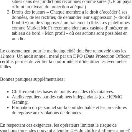
situés dans des juridictions reconnues comme sûres (UE ou pays
offrant un niveau de protection adéquat).
Droits des joueurs – Chaque membre a le droit d’accéder à ses
données, de les rectifier, de demander leur suppression (« droit à
l’oubli ») ou de s’opposer à un traitement ciblé. Les plateformes
comme Market Me Fr recommandent aux casinos d’intégrer un
tableau de bord « Mon profil » où ces actions sont possibles en
un clic.
Le consentement pour le marketing ciblé doit être renouvelé tous les
12 mois. Un audit annuel, mené par un DPO (Data Protection Officer)
certifié, permet de vérifier la conformité et d’identifier les éventuelles
failles.
Bonnes pratiques supplémentaires :
Chiffrement des bases de points avec des clés rotatives.
Audits réguliers par des cabinets indépendants (ex. : KPMG
Gaming).
Formation du personnel sur la confidentialité et les procédures
de réponse aux violations de données.
En respectant ces exigences, les opérateurs limitent le risque de
sanctions (amendes pouvant atteindre 4 % du chiffre d’affaires annuel)