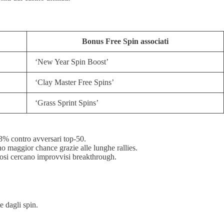
Bonus Free Spin associati
‘New Year Spin Boost’
‘Clay Master Free Spins’
‘Grass Sprint Spins’
3% contro avversari top‑50.
 maggior chance grazie alle lunghe rallies.
uosi cercano improvvisi breakthrough.
e dagli spin.