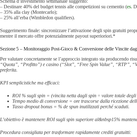
Schema d’investimento settimanale suggerito:
– Destinare 40% del budget tennis alle competizioni su cementio (
es.
Do
– 35% alla clay (Montecarlo);
– 25% all’erba (Wimbledon qualifiers).
Suggerimento finale: sincronizzare l’attivazione degli spin gratuiti pro
mentre il mercato offre potenzialmente payout superioriori.*
Sezione 5 – Monitoraggio Post‑Gioco & Conversione delle Vincite dag
Per valutare concretamente se l’approccio integrato sta producendo risult
“Quota”, “Profitto”) e casino (“Slot”, “Free Spin Value”, “RTP”, “Vinc
preferita.
KPI semplicistiche ma efficaci:
ROI % sugli spin = (vincita netta dagli spin ÷ valore totale degli
Tempo medio di conversione = ore trascorse dalla ricezione dell
Tasso dropout bonus = % de spun inutilizzati perché scaduti.
L’obiettivo è mantenere ROI sugli spin superiore al&nbsp15% mante
Procedura consigliata per trasformare rapidamente crediti gratuitti: