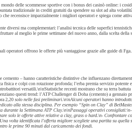
ondo delle scommesse sportive con i bonus dei casinò online: i cosiddett
tata tradizionale in crediti gratuiti da spendere su slot ad alta volatili
sito che recensisce imparzialmente i migliori operatori e spiega come attiv
 diversi ma complementari: l’analisi tecnica delle superfici tennistich
r sfruttare al meglio le prime settimane del nuovo anno, dalla scelta della 
ali operatori offrono le offerte più vantaggiose grazie alle guide di Fga.
ba e cemento – hanno caratteristiche distintive che influenzano direttamen
nza fisica e colpi con rotazione profonda; l’erba premia servizio potente 
trobattitori versatili.\n\nStatistiche recenti mostrano che su terra battu
idenziano questi trend: l’ATP Challenger di Doha (cemento) a gennaio pr
pra 2,20
solo nelle fasi preliminari.\n\nAlcuni operatori hanno introdot
icato alla stessa disciplina.
Per esempio “Spin on Clay” di BetMaster r
uta durante la Settimana ATP Clay.\n\nPassaggi operativi consigliati:\n
zzare solo le offerte attive relative a clay, grass o hard.\n- Confrontar
– Una volta identificata l’offerta migliore scegliete una partita su quel
entro le prime 90 minuti dal caricamento dei fondi.