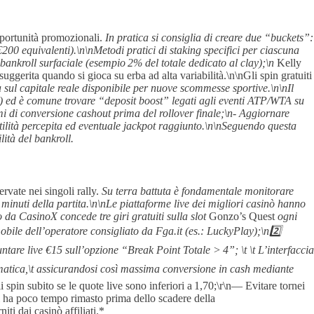
opportunità promozionali.
In pratica si consiglia di creare due “buckets”:
200 equivalenti).\n\nMetodi pratici di staking specifici per ciascuna
ankroll surfaciale (esempio 2% del totale dedicato al clay);\n
Kelly
suggerita quando si gioca su erba ad alta variabilità.\n\nGli spin gratuiti
 sul capitale reale disponibile per nuove scommesse sportive.\n\nIl
e) ed è comune trovare “deposit boost” legati agli eventi ATP/WTA su
imi di conversione cashout prima del rollover finale;\n- Aggiornare
tilità percepita ed eventuale jackpot raggiunto.\n\nSeguendo questa
lità del bankroll.
rvate nei singoli rally.
Su terra battuta è fondamentale monitorare
e minuti della partita.\n\nLe piattaforme live dei migliori casinò hanno
 da CasinoX concede tre giri gratuiti sulla slot
Gonzo’s Quest
ogni
ile dell’operatore consigliato da Fga.it (es.: LuckyPlay);\n2️⃣
are live €15 sull’opzione “Break Point Totale > 4”; \t \t L’interfaccia
tomatica,\t assicurandosi così massima conversione in cash mediante
ti gli spin subito se le quote live sono inferiori a 1,70;\r\n— Evitare tornei
i ha poco tempo rimasto prima dello scadere della
ti dai casinò affiliati.*