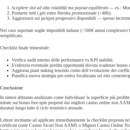
Scegliere slot ad alta volatilità ma payout equilibrato — es.:
Mon
Puntarne tutti i giri entro finestra promozionale (<48h);
Aggiornarsi sui jackpot progressivi disponibili — spesso increme
Nel caso superiate soglie imponibili italiane (>500€ annui complessivi
semplificato.
Checklist finale trimestrale:
Verifica audit interno delle performance vs KPI stabiliti;
Evidenzia eventuale perdita opportunità dovuta scadenze bonus 
Aggiorna piani staking tenendo conto dell’evoluzione dei coeffic
Pianifica nuova strategia pre-estiva focalizzata sul mix cemento/g
Conclusione
In sintesi abbiamo analizzato come individuare la superficie più profit
mirate sui bonus free‑spin proposti dai migliori casino online non AAMS
duraturi lungo tutto il ciclo tennistico annuale.
Lettore invitiamo ad applicare immediatamente la checklist proposta nella
certificati come Casino Sicuri Non AAMS o Migiori Casino Online Non A