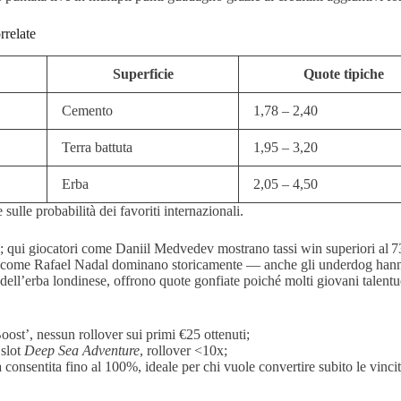
rrelate
Superficie
Quote tipiche
Cemento
1,78 – 2,40
Terra battuta
1,95 – 3,20
Erba
2,05 – 4,50
ulle probabilità dei favoriti internazionali.
; qui giocatori come Daniil Medvedev mostrano tassi win superiori al 7
ti come Rafael Nadal dominano storicamente — anche gli underdog hanno
dell’erba londinese, offrono quote gonfiate poiché molti giovani talent
st’, nessun rollover sui primi €25 ottenuti;
 slot
Deep Sea Adventure
, rollover <10x;
onsentita fino al 100%, ideale per chi vuole convertire subito le vincit