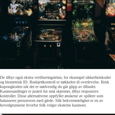
De tilbyr også ekstra verifiseringstrinn, for eksempel sikkerhetskoder
og biometrisk ID. Budsjettkontroll er nøkkelen til overlevelse. Bruk
kupongkoden når det er nødvendig du går glipp av tilbudet.
Kasinosamlinger er justert for små skjermer, tilbyr responsive
kontroller. Disse alternativene oppfyller ønskene av spillere som
balanserer personvern med glede. Slik bekvemmelighet er en av
hovedgrunnene hvorfor folk velger eksterne kasinoer.