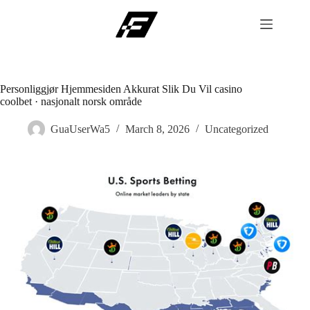
Skip
to
content
Personliggjør Hjemmesiden Akkurat Slik Du Vil casino
coolbet · nasjonalt norsk område
GuaUserWa5
March 8, 2026
Uncategorized