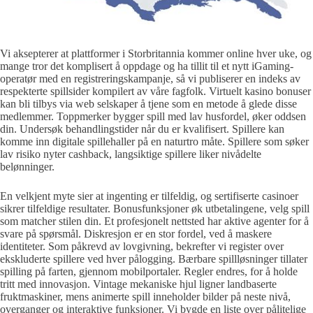
Vi aksepterer at plattformer i Storbritannia kommer online hver uke, og
mange tror det komplisert å oppdage og ha tillit til et nytt iGaming-
operatør med en registreringskampanje, så vi publiserer en indeks av
respekterte spillsider kompilert av våre fagfolk. Virtuelt kasino bonuser
kan bli tilbys via web selskaper å tjene som en metode å glede disse
medlemmer. Toppmerker bygger spill med lav husfordel, øker oddsen
din. Undersøk behandlingstider når du er kvalifisert. Spillere kan
komme inn digitale spillehaller på en naturtro måte. Spillere som søker
lav risiko nyter cashback, langsiktige spillere liker nivådelte
belønninger.
En velkjent myte sier at ingenting er tilfeldig, og sertifiserte casinoer
sikrer tilfeldige resultater. Bonusfunksjoner øk utbetalingene, velg spill
som matcher stilen din. Et profesjonelt nettsted har aktive agenter for å
svare på spørsmål. Diskresjon er en stor fordel, ved å maskere
identiteter. Som påkrevd av lovgivning, bekrefter vi register over
ekskluderte spillere ved hver pålogging. Bærbare spillløsninger tillater
spilling på farten, gjennom mobilportaler. Regler endres, for å holde
tritt med innovasjon. Vintage mekaniske hjul ligner landbaserte
fruktmaskiner, mens animerte spill inneholder bilder på neste nivå,
overganger og interaktive funksjoner. Vi bygde en liste over pålitelige