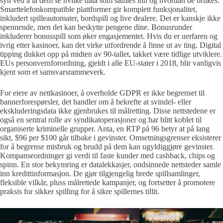
syn ved å la dem se hvilke data som samles inn og hvordan de brukes.
Smarttelefonkompatible plattformer gir komplett funksjonalitet,
inkludert spilleautomater, bordspill og live dealere. Det er kanskje ikke
spennende, men det kan beskytte pengene dine. Bonusrunder
inkluderer bonusspill som øker engasjementet. Hvis du er uerfaren og
ivrig etter kasinoer, kan det virke utfordrende å finne ut av ting. Digital
tipping dukket opp på midten av 90-tallet, takket være tidlige utviklere.
EUs personvernforordning, gjeldt i alle EU-stater i 2018, blir vanligvis
kjent som et samsvarsrammeverk.
For eiere av nettkasinoer, å overholde GDPR er ikke begrenset til
bannerforespørsler, det handler om å bekrefte at svindel- eller
ekskluderingsdata ikke gjenbrukes til målretting. Disse nettstedene er
også en sentral rolle av syndikatoperasjoner og har blitt koblet til
organiserte kriminelle grupper. Anta, en RTP på 96 betyr at på lang
sikt, $96 per $100 går tilbake i gevinster. Omsetningsgrenser eksisterer
for å begrense misbruk og brudd på dem kan ugyldiggjøre gevinster.
Kompanseordninger gi verdi til faste kunder med cashback, chips og
spinn. En stor bekymring er datalekkasjer, ondsinnede nettsteder samle
inn kredittinformasjon. De gjør tilgjengelig brede spillsamlinger,
fleksible vilkår, pluss målrettede kampanjer, og fortsetter å promotere
praksis for sikker spilling for å sikre spillernes tillit.