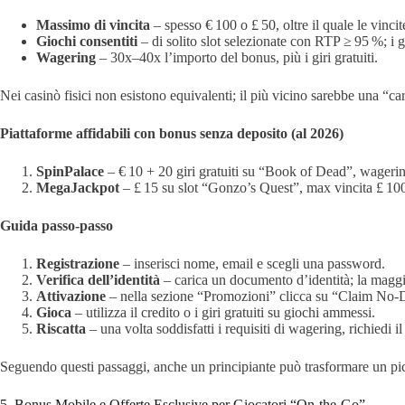
Massimo di vincita
– spesso € 100 o £ 50, oltre il quale le vinci
Giochi consentiti
– di solito slot selezionate con RTP ≥ 95 %; i 
Wagering
– 30x–40x l’importo del bonus, più i giri gratuiti.
Nei casinò fisici non esistono equivalenti; il più vicino sarebbe una “
Piattaforme affidabili con bonus senza deposito (al 2026)
SpinPalace
– € 10 + 20 giri gratuiti su “Book of Dead”, wagering
MegaJackpot
– £ 15 su slot “Gonzo’s Quest”, max vincita £ 10
Guida passo‑passo
Registrazione
– inserisci nome, email e scegli una password.
Verifica dell’identità
– carica un documento d’identità; la maggior
Attivazione
– nella sezione “Promozioni” clicca su “Claim No‑
Gioca
– utilizza il credito o i giri gratuiti su giochi ammessi.
Riscatta
– una volta soddisfatti i requisiti di wagering, richiedi i
Seguendo questi passaggi, anche un principiante può trasformare un picco
5. Bonus Mobile e Offerte Esclusive per Giocatori “On‑the‑Go”