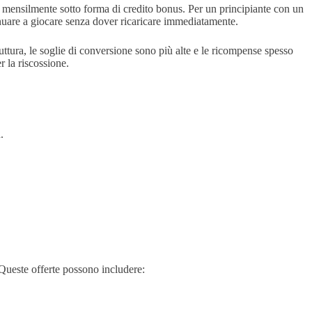
 o mensilmente sotto forma di credito bonus. Per un principiante con un
inuare a giocare senza dover ricaricare immediatamente.
ruttura, le soglie di conversione sono più alte e le ricompense spesso
r la riscossione.
.
 Queste offerte possono includere: