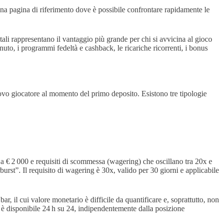
na pagina di riferimento dove è possibile confrontare rapidamente le
tali rappresentano il vantaggio più grande per chi si avvicina al gioco
enuto, i programmi fedeltà e cashback, le ricariche ricorrenti, i bonus
uovo giocatore al momento del primo deposito. Esistono tre tipologie
a € 2 000 e requisiti di scommessa (wagering) che oscillano tra 20x e
rst”. Il requisito di wagering è 30x, valido per 30 giorni e applicabile
ar, il cui valore monetario è difficile da quantificare e, soprattutto, non
uto è disponibile 24 h su 24, indipendentemente dalla posizione