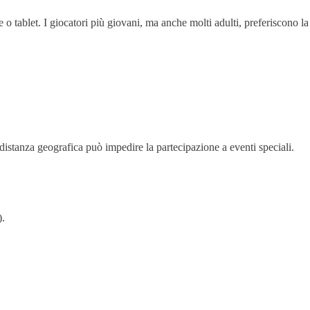
 o tablet. I giocatori più giovani, ma anche molti adulti, preferiscono la
a distanza geografica può impedire la partecipazione a eventi speciali.
).