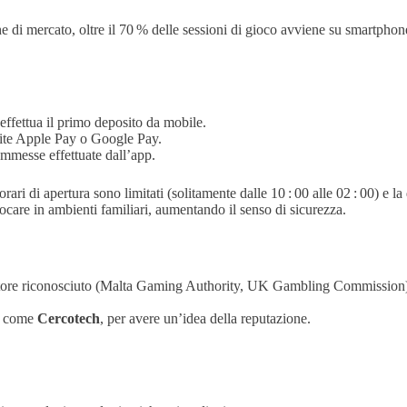
e di mercato, oltre il 70 % delle sessioni di gioco avviene su smartphone
 effettua il primo deposito da mobile.
mite Apple Pay o Google Pay.
mmesse effettuate dall’app.
ari di apertura sono limitati (solitamente dalle 10 : 00 alle 02 : 00) e l
iocare in ambienti familiari, aumentando il senso di sicurezza.
golatore riconosciuto (Malta Gaming Authority, UK Gambling Commission
e, come
Cercotech
, per avere un’idea della reputazione.