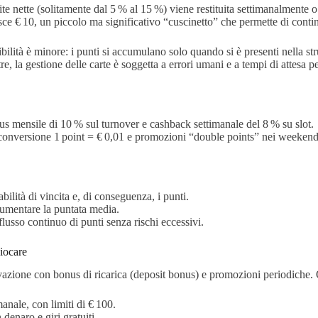
ite nette (solitamente dal 5 % al 15 %) viene restituita settimanalmente
isce € 10, un piccolo ma significativo “cuscinetto” che permette di cont
ibilità è minore: i punti si accumulano solo quando si è presenti nella st
e, la gestione delle carte è soggetta a errori umani e a tempi di attesa pe
 mensile di 10 % sul turnover e cashback settimanale del 8 % su slot.
onversione 1 point = € 0,01 e promozioni “double points” nei weekend
lità di vincita e, di conseguenza, i punti.
 aumentare la puntata media.
lusso continuo di punti senza rischi eccessivi.
giocare
ivazione con bonus di ricarica (deposit bonus) e promozioni periodiche.
anale, con limiti di € 100.
denaro e giri gratuiti.