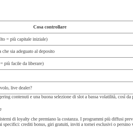
Cosa controllare
o = più capitale iniziale)
ca che sia adeguato al deposito
 più facile da liberare)
volo, live dealer?
gering contenuti e una buona selezione di slot a bassa volatilità, così da
e
istemi di loyalty che premiano la costanza. I programmi più diffusi prev
specifici: crediti bonus, giri gratuiti, inviti a tornei esclusivi o persino 