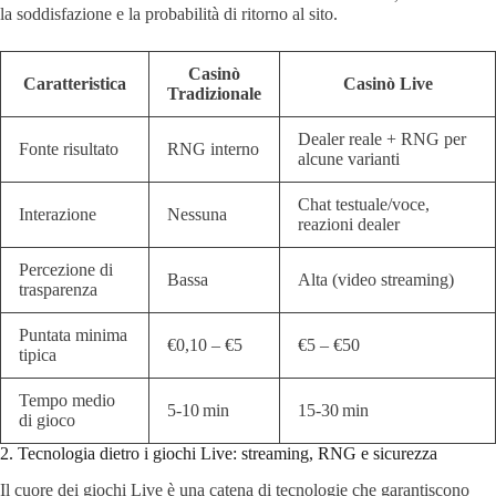
la soddisfazione e la probabilità di ritorno al sito.
Casinò
Caratteristica
Casinò Live
Tradizionale
Dealer reale + RNG per
Fonte risultato
RNG interno
alcune varianti
Chat testuale/voce,
Interazione
Nessuna
reazioni dealer
Percezione di
Bassa
Alta (video streaming)
trasparenza
Puntata minima
€0,10 – €5
€5 – €50
tipica
Tempo medio
5‑10 min
15‑30 min
di gioco
2. Tecnologia dietro i giochi Live: streaming, RNG e sicurezza
Il cuore dei giochi Live è una catena di tecnologie che garantiscono