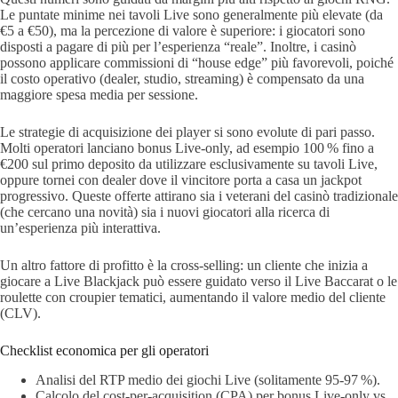
Le puntate minime nei tavoli Live sono generalmente più elevate (da
€5 a €50), ma la percezione di valore è superiore: i giocatori sono
disposti a pagare di più per l’esperienza “reale”. Inoltre, i casinò
possono applicare commissioni di “house edge” più favorevoli, poiché
il costo operativo (dealer, studio, streaming) è compensato da una
maggiore spesa media per sessione.
Le strategie di acquisizione dei player si sono evolute di pari passo.
Molti operatori lanciano bonus Live‑only, ad esempio 100 % fino a
€200 sul primo deposito da utilizzare esclusivamente su tavoli Live,
oppure tornei con dealer dove il vincitore porta a casa un jackpot
progressivo. Queste offerte attirano sia i veterani del casinò tradizionale
(che cercano una novità) sia i nuovi giocatori alla ricerca di
un’esperienza più interattiva.
Un altro fattore di profitto è la cross‑selling: un cliente che inizia a
giocare a Live Blackjack può essere guidato verso il Live Baccarat o le
roulette con croupier tematici, aumentando il valore medio del cliente
(CLV).
Checklist economica per gli operatori
Analisi del RTP medio dei giochi Live (solitamente 95‑97 %).
Calcolo del cost‑per‑acquisition (CPA) per bonus Live‑only vs.