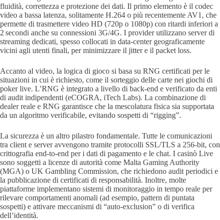
fluidità, correttezza e protezione dei dati. Il primo elemento è il codec
video a bassa latenza, solitamente H.264 o più recentemente AV1, che
permette di trasmettere video HD (720p o 1080p) con ritardi inferiori a
2 secondi anche su connessioni 3G/4G. I provider utilizzano server di
streaming dedicati, spesso collocati in data‑center geograficamente
vicini agli utenti finali, per minimizzare il jitter e il packet loss.
Accanto al video, la logica di gioco si basa su RNG certificati per le
situazioni in cui è richiesto, come il sorteggio delle carte nei giochi di
poker live. L’RNG è integrato a livello di back‑end e verificato da enti
di audit indipendenti (eCOGRA, iTech Labs). La combinazione di
dealer reale e RNG garantisce che la mescolatura fisica sia supportata
da un algoritmo verificabile, evitando sospetti di “rigging”.
La sicurezza è un altro pilastro fondamentale. Tutte le comunicazioni
tra client e server avvengono tramite protocolli SSL/TLS a 256‑bit, con
crittografia end‑to‑end per i dati di pagamento e le chat. I casinò Live
sono soggetti a licenze di autorità come Malta Gaming Authority
(MGA) o UK Gambling Commission, che richiedono audit periodici e
la pubblicazione di certificati di responsabilità. Inoltre, molte
piattaforme implementano sistemi di monitoraggio in tempo reale per
rilevare comportamenti anomali (ad esempio, pattern di puntata
sospetti) e attivare meccanismi di “auto‑exclusion” o di verifica
dell’identità.