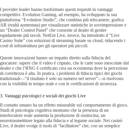
I provider leader hanno trasformato questi requisiti in vantaggi
competitivi. Evolution Gaming, ad esempio, ha sviluppato la sua
piattaforma “Evolution Studio”, che combina più telecamere, grafica
AR (realtà aumentata) per visualizzare statistiche in sovrimpressione e
un “Dealer Control Panel” che consente al dealer di gestire
rapidamente più tavoli. NetEnt Live, invece, ha introdotto il “Live
Casino Suite” con soluzioni di streaming basate su cloud, riducendo i
costi di infrastruttura per gli operatori più piccoli.
Queste innovazioni hanno un impatto diretto sulla fiducia del
giocatore: sapere che il video è criptato, che le carte sono mescolate dal
dealer e che l’RNG è certificato crea un ecosistema dove la percezione
di correttezza è alta. In pratica, i problemi di fiducia tipici dei giochi
tradizionali—“il risultato è solo un numero nel server”—si risolvono
con la visibilità in tempo reale e con le certificazioni di sicurezza.
3. Vantaggi psicologici e sociali dei giochi Live
Il contatto umano ha un effetto misurabile sul comportamento di gioco.
Studi di psicologia cognitiva mostrano che la presenza di un
interlocutore reale aumenta la produzione di ossitocina, un
neurotrasmettitore legato alla fiducia e al legame sociale. Nei casinò
Live, il dealer svolge il ruolo di “facilitatore” che, con un semplice