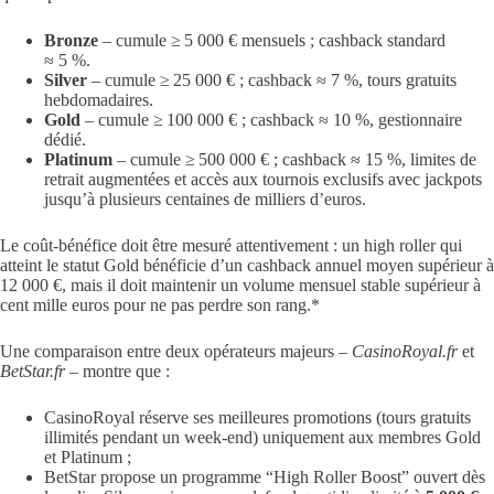
Bronze
– cumule ≥ 5 000 € mensuels ; cashback standard
≈ 5 %.
Silver
– cumule ≥ 25 000 € ; cashback ≈ 7 %, tours gratuits
hebdomadaires.
Gold
– cumule ≥ 100 000 € ; cashback ≈ 10 %, gestionnaire
dédié.
Platinum
– cumule ≥ 500 000 € ; cashback ≈ 15 %, limites de
retrait augmentées et accès aux tournois exclusifs avec jackpots
jusqu’à plusieurs centaines de milliers d’euros.
Le coût‑bénéfice doit être mesuré attentivement : un high roller qui
atteint le statut Gold bénéficie d’un cashback annuel moyen supérieur à
12 000 €, mais il doit maintenir un volume mensuel stable supérieur à
cent mille euros pour ne pas perdre son rang.*
Une comparaison entre deux opérateurs majeurs –
CasinoRoyal.fr
et
BetStar.fr
– montre que :
CasinoRoyal réserve ses meilleures promotions (tours gratuits
illimités pendant un week‑end) uniquement aux membres Gold
et Platinum ;
BetStar propose un programme “High Roller Boost” ouvert dès