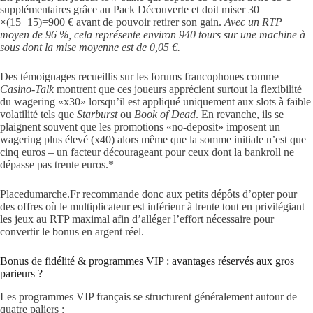
supplémentaires grâce au Pack Découverte et doit miser 30
×(15+15)=900 € avant de pouvoir retirer son gain.
Avec un RTP
moyen de 96 %, cela représente environ 940 tours sur une machine à
sous dont la mise moyenne est de 0,05 €.
Des témoignages recueillis sur les forums francophones comme
Casino‑Talk
montrent que ces joueurs apprécient surtout la flexibilité
du wagering «x30» lorsqu’il est appliqué uniquement aux slots à faible
volatilité tels que
Starburst
ou
Book of Dead
. En revanche, ils se
plaignent souvent que les promotions «no‑deposit» imposent un
wagering plus élevé (x40) alors même que la somme initiale n’est que
cinq euros – un facteur décourageant pour ceux dont la bankroll ne
dépasse pas trente euros.*
Placedumarche.Fr recommande donc aux petits dépôts d’opter pour
des offres où le multiplicateur est inférieur à trente tout en privilégiant
les jeux au RTP maximal afin d’alléger l’effort nécessaire pour
convertir le bonus en argent réel.
Bonus de fidélité & programmes VIP : avantages réservés aux gros
parieurs ?
Les programmes VIP français se structurent généralement autour de
quatre paliers :