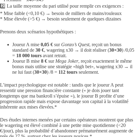
2️⃣ La taille moyenne du pari utilisé pour remplir ces exigences :
* Mise faible (<0,10 €) → besoin de milliers de mains/rouleaux
* Mise élevée (>5 €) → besoin seulement de quelques dizaines
Prenons deux scénarios hypothétiques :
Joueur A mise
0,05 €
sur
Gonzo’s Quest
, reçoit un bonus
standard de
30 €
, wagering x30 → il doit réaliser (
30×30
) /0,05
=
18 000 tours
avant retrait.
Joueur B mise
8 €
sur
Mega Joker
, reçoit exactement le même
bonus mais utilise une stratégie «high bet», wagering x30 → il
ne lui faut (
30×30
) /8 =
112 tours
seulement.
L’impact psychologique est notable : tandis que le joueur A peut
ressentir une pression financière constante (« je dois jouer tant
longtemps que ma bankroll s’épuise »), le joueur B profite d’une
progression rapide mais expose davantage son capital à la volatilité
inhérente aux mises élevées.*
Des études internes menées par certains opérateurs montrent que plus
le wagering est élevé combiné à une petite mise quotidienne (<20
€/jour), plus la probabilité d’abandonner prématurément augmente de
près de 27 %, surtout chez les joueurs novices.*