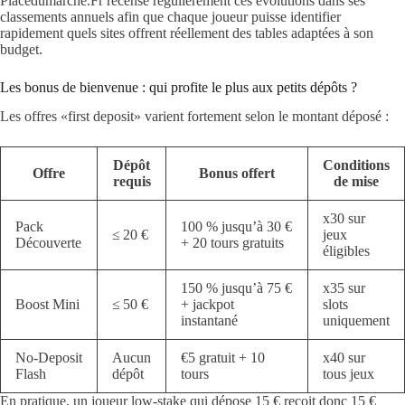
Placedumarche.Fr recense régulièrement ces évolutions dans ses
classements annuels afin que chaque joueur puisse identifier
rapidement quels sites offrent réellement des tables adaptées à son
budget.
Les bonus de bienvenue : qui profite le plus aux petits dépôts ?
Les offres «first deposit» varient fortement selon le montant déposé :
Dépôt
Conditions
Offre
Bonus offert
requis
de mise
x30 sur
Pack
100 % jusqu’à 30 €
≤ 20 €
jeux
Découverte
+ 20 tours gratuits
éligibles
150 % jusqu’à 75 €
x35 sur
Boost Mini
≤ 50 €
+ jackpot
slots
instantané
uniquement
No‑Deposit
Aucun
€5 gratuit + 10
x40 sur
Flash
dépôt
tours
tous jeux
En pratique, un joueur low‑stake qui dépose 15 € reçoit donc 15 €