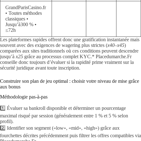
GrandParisCasino.fr
• Toutes méthodes
classiques •
Jusqu’à300 % •
≤72h
Les plateformes rapides offrent donc une gratification instantanée mais
souvent avec des exigences de wagering plus strictes (
x40–x45
)
comparées aux sites traditionnels où ces conditions peuvent descendre
jusqu’à
x25
grâce au processus complet KYC.* Plac​edumarche.Fr
conseille donc toujours d’évaluer si la rapidité prime vraiment sur la
sécurité juridique avant toute inscription.
Construire son plan de jeu optimal : choisir votre niveau de mise grâce
aux bonus
Méthodologie pas-à-pas
1️⃣ Évaluer sa bankroll disponible et déterminer un pourcentage
maximal risqué par session (généralement entre ​1 %​ et ​5 %​ selon
profil).
2️⃣ Identifier son segment («low», «mid», «high») grâce aux
fourchettes décrites précédemment puis filtrer les offres compatibles via