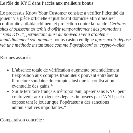
Le rôle du KYC dans l’accès aux meilleurs bonus
Le processus Know Your Customer consiste à vérifier l’identité du
joueur via pièce officielle et justificatif domicile afin d’assurer
conformité anti‑blanchiment et protection contre la fraude.
Certains
sites choisissent toutefois d’offrir temporairement des promotions
“sans KYC”, permettant ainsi au nouveau venu d’obtenir
immédiatement son premier
bonus casino en ligne
après avoir déposé
via une méthode instantanée comme Paysafecard ou crypto‑wallet.
Risques associés :
L’absence totale de vérification augmente potentiellement
l’exposition aux comptes frauduleux pouvant entraîner la
fermeture soudaine du compte ainsi que la confiscation
éventuelle des gains.*
Sur le territoire français métropolitain, opérer sans KYC peut
contrevenir aux exigences légales imposées par l’ANJ ; cela
expose tant le joueur que l’opérateur à des sanctions
administratives importantes.*
Comparaison concrète :