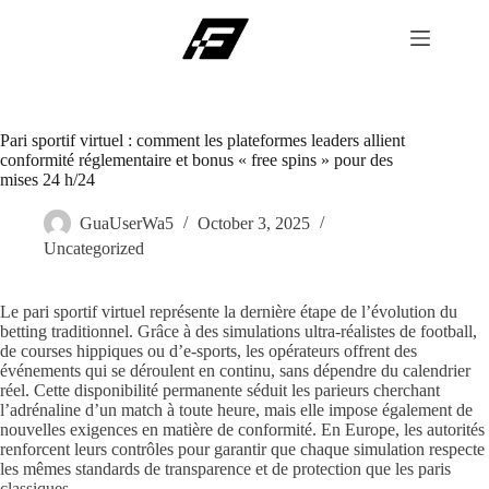
Skip
to
content
Pari sportif virtuel : comment les plateformes leaders allient
conformité réglementaire et bonus « free spins » pour des
mises 24 h/24
GuaUserWa5
October 3, 2025
Uncategorized
Le pari sportif virtuel représente la dernière étape de l’évolution du
betting traditionnel. Grâce à des simulations ultra‑réalistes de football,
de courses hippiques ou d’e‑sports, les opérateurs offrent des
événements qui se déroulent en continu, sans dépendre du calendrier
réel. Cette disponibilité permanente séduit les parieurs cherchant
l’adrénaline d’un match à toute heure, mais elle impose également de
nouvelles exigences en matière de conformité. En Europe, les autorités
renforcent leurs contrôles pour garantir que chaque simulation respecte
les mêmes standards de transparence et de protection que les paris
classiques.