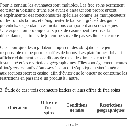
Pour le parieur, les avantages sont multiples. Les free spins permettent
de tester la volatilité d’une slot avant d’engager son propre argent,
d’expérimenter des fonctionnalités spéciales comme les multiplicateurs
ou les rounds bonus, et d’augmenter le bankroll grâce à des gains
potentiels. Cependant, ces incitations comportent aussi des risques.
Une exposition prolongée aux jeux de casino peut favoriser la
dépendance, surtout si le joueur ne surveille pas ses limites de mise.
C’est pourquoi les régulateurs imposent des obligations de jeu
responsable même pour les offres de bonus. Les plateformes doivent
afficher clairement les conditions de mise, les limites de retrait
instantané et les restrictions géographiques. Elles sont également tenues
d’intégrer des outils d’auto‑exclusion qui s’appliquent simultanément
aux sections sport et casino, afin d’éviter que le joueur ne contourne les
restrictions en passant d’un produit à l’autre.
3. Étude de cas : trois opérateurs leaders et leurs offres de free spins
Offre de
Conditions
Restrictions
Opérateur
free
de mise
géographiques
spins
35 x le