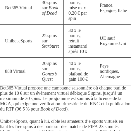
30 spins
bonus,
France,
Bet365 Virtual
sur
Book
mise max
Espagne, Italie
of Dead
0,20 € par
spin
30 x le
25 spins
bonus,
UE sauf
Unibet eSports
sur
retrait
Royaume‑Uni
Starburst
instantané
après 10 x
20 spins
40 x le
Pays
sur
bonus,
888 Virtual
nordiques,
Gonzo’s
plafond de
Allemagne
Quest
gain 100 €
Bet365 Virtual propose une campagne saisonnière où chaque pari de
plus de 10 € sur un événement virtuel débloque 5 spins, jusqu’à un
maximum de 30 spins. Le programme est soumis à la licence de la
MGA, qui exige une vérification trimestrielle du RNG et la publication
du RTP (96,5 % pour
Book of Dead
).
Unibet eSports, quant à lui, cible les amateurs d’e‑sports virtuels en
liant les free spins à des paris sur des matchs de FIFA 23 simulés.