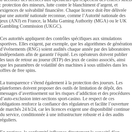
: protection des mineurs, lutte contre le blanchiment d’argent, et
exigences de solvabilité financière. Chaque licence doit être délivrée
par une autorité nationale reconnue, comme l’Autorité nationale des
jeux (ANJ) en France, la Malta Gaming Authority (MGA) ou le UK
Gambling Commission (UKGC).
Ces autorités appliquent des contrôles spécifiques aux simulations
sportives. Elles exigent, par exemple, que les algorithmes de génération
d’événements (RNG) soient audités chaque année par des laboratoires
indépendants afin de garantir l’équité. Les opérateurs doivent publier
les taux de retour au joueur (RTP) des jeux de casino associés, ainsi
que les paramètres de volatilité des machines à sous utilisées dans les
offres de free spins.
La transparence s’étend également à la protection des joueurs. Les
plateformes doivent proposer des outils de limitation de dépôt, des
messages d’avertissement sur les risques d’addiction et des procédures
d’auto‑exclusion inter‑sections sport‑casino. Le respect de ces
obligations renforce la confiance des régulateurs et facilite l’ouverture
de marchés 24 h/24, car les licences exigent une disponibilité continue
du service, conditionnée à une infrastructure robuste et à des audits
réguliers.