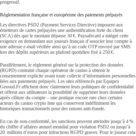
progressif.
Réglementation française et européenne des paiements prépayés
Les directives PSD2 (Payment Services Directive) imposent aux
émetteurs de cartes prépayées une authentification forte du client
(SCA) dès que le montant dépasse 30 €. Paysafecard a intégré cette
exigence en demandant aux joueurs français d’associer leur compte à
une adresse e‑mail vérifiée ainsi qu’à un code OTP envoyé par SMS
lors des dépôts supérieurs au plafond quotidien fixé à 250 €.
Parallèlement, le règlement général sur la protection des données
(RGPD) contraint chaque opérateur de casino à obtenir le
consentement explicite avant toute collecte d’informations personnelles
liées aux paiements prépayés. Les sites référencés par Equipex
Geosud.Fr affichent donc clairement leurs politiques de confidentialité
et offrent aux utilisateurs la possibilité de supprimer leurs données
après clôture du compte – une pratique encore rare chez certains
acteurs du casino crypto liste qui conservent indéfiniment les
historiques transactionnels pour des raisons anti‑fraude.
En cas de non‑conformité, les sanctions peuvent atteindre jusqu’à 4 %
du chiffre d’affaires annuel mondial pour violation PSD2 ou jusqu’à
20 millions d’euros pour infractions RGPD graves. Pour le joueur cela