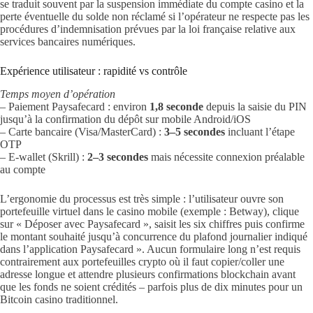
se traduit souvent par la suspension immédiate du compte casino et la
perte éventuelle du solde non réclamé si l’opérateur ne respecte pas les
procédures d’indemnisation prévues par la loi française relative aux
services bancaires numériques.
Expérience utilisateur : rapidité vs contrôle
Temps moyen d’opération
– Paiement Paysafecard : environ
1,8 seconde
depuis la saisie du PIN
jusqu’à la confirmation du dépôt sur mobile Android/iOS
– Carte bancaire (Visa/MasterCard) :
3–5 secondes
incluant l’étape
OTP
– E‑wallet (Skrill) :
2–3 secondes
mais nécessite connexion préalable
au compte
L’ergonomie du processus est très simple : l’utilisateur ouvre son
portefeuille virtuel dans le casino mobile (exemple : Betway), clique
sur « Déposer avec Paysafecard », saisit les six chiffres puis confirme
le montant souhaité jusqu’à concurrence du plafond journalier indiqué
dans l’application Paysafecard ». Aucun formulaire long n’est requis
contrairement aux portefeuilles crypto où il faut copier/coller une
adresse longue et attendre plusieurs confirmations blockchain avant
que les fonds ne soient crédités – parfois plus de dix minutes pour un
Bitcoin casino traditionnel.