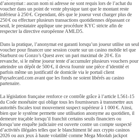
d’anonymat : aucun nom ni adresse ne sont requis lors de l’achat du
voucher dans un point de vente physique tant que le montant reste
inférieur à 250 €. Cependant, dès que le joueur veut charger plus de
250 € ou effectuer plusieurs transactions quotidiennes dépassant ce
seuil, le prestataire applique une procédure KYC stricte afin de
respecter la directive européenne AMLD5.
Dans la pratique, l’anonymat est garanti lorsqu’un joueur utilise un seul
voucher pour financer une session courte sur un casino mobile tel que
Starburst ou Gonzo’s Quest avec un pari maximal de 20 €. En
revanche, si le même joueur tente d’accumuler plusieurs vouchers pour
atteindre un dépôt de 500 €, il devra fournir une pièce d’identité et
parfois même un justificatif de domicile via le portail client
Paysafecard.com avant que les fonds ne soient libérés au casino
partenaire.
La législation française renforce ce contrôle grâce à l’article L561‑15
du Code monétaire qui oblige tous les fournisseurs à transmettre aux
autorités fiscales tout mouvement suspect supérieur à 1 000 €. Ainsi,
bien que le système permette une utilisation anonyme au quotidien, il
demeure traçable lorsqu’il franchit certains seuils financiers ou
lorsqu’une enquête judiciaire est ouverte contre un compte suspecté
d’activités illégales telles que le blanchiment lié aux crypto casinos
2026 ou aux jeux à haute volatilité comme Mega Moolah jackpot