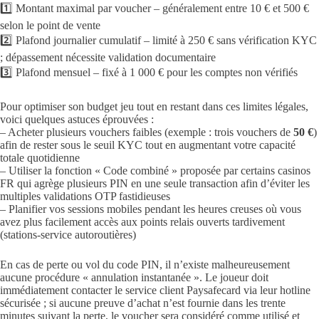
1️⃣ Montant maximal par voucher – généralement entre 10 € et 500 €
selon le point de vente
2️⃣ Plafond journalier cumulatif – limité à 250 € sans vérification KYC
; dépassement nécessite validation documentaire
3️⃣ Plafond mensuel – fixé à 1 000 € pour les comptes non vérifiés
Pour optimiser son budget jeu tout en restant dans ces limites légales,
voici quelques astuces éprouvées :
– Acheter plusieurs vouchers faibles (exemple : trois vouchers de
50 €
)
afin de rester sous le seuil KYC tout en augmentant votre capacité
totale quotidienne
– Utiliser la fonction « Code combiné » proposée par certains casinos
FR qui agrège plusieurs PIN en une seule transaction afin d’éviter les
multiples validations OTP fastidieuses
– Planifier vos sessions mobiles pendant les heures creuses où vous
avez plus facilement accès aux points relais ouverts tardivement
(stations-service autoroutières)
En cas de perte ou vol du code PIN, il n’existe malheureusement
aucune procédure « annulation instantanée ». Le joueur doit
immédiatement contacter le service client Paysafecard via leur hotline
sécurisée ; si aucune preuve d’achat n’est fournie dans les trente
minutes suivant la perte, le voucher sera considéré comme utilisé et