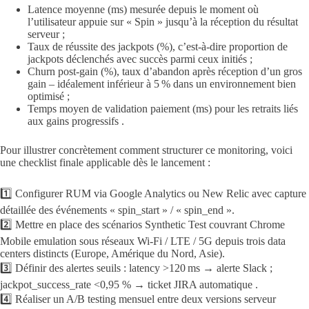
Latence moyenne (ms) mesurée depuis le moment où
l’utilisateur appuie sur « Spin » jusqu’à la réception du résultat
serveur ;
Taux de réussite des jackpots (%), c’est‑à‑dire proportion de
jackpots déclenchés avec succès parmi ceux initiés ;
Churn post‑gain (%), taux d’abandon après réception d’un gros
gain – idéalement inférieur à 5 % dans un environnement bien
optimisé ;
Temps moyen de validation paiement (ms) pour les retraits liés
aux gains progressifs .
Pour illustrer concrètement comment structurer ce monitoring, voici
une checklist finale applicable dès le lancement :
1️⃣ Configurer RUM via Google Analytics ou New Relic avec capture
détaillée des événements « spin_start » / « spin_end ».
2️⃣ Mettre en place des scénarios Synthetic Test couvrant Chrome
Mobile emulation sous réseaux Wi‑Fi / LTE / 5G depuis trois data
centers distincts (Europe, Amérique du Nord, Asie).
3️⃣ Définir des alertes seuils : latency >120 ms → alerte Slack ;
jackpot_success_rate <0,95 % → ticket JIRA automatique .
4️⃣ Réaliser un A/B testing mensuel entre deux versions serveur