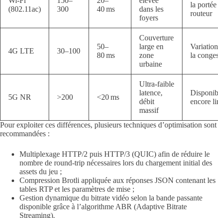
Wi‑Fi
150–
20–
élevée
la portée
(802.11ac)
300
40 ms
dans les
routeur
foyers
Couverture
50–
large en
Variation
4G LTE
30–100
80 ms
zone
la conge
urbaine
Ultra‑faible
latence,
Disponibi
5G NR
>200
<20 ms
débit
encore li
massif
Pour exploiter ces différences, plusieurs techniques d’optimisation sont
recommandées :
Multiplexage HTTP/2 puis HTTP/3 (QUIC) afin de réduire le
nombre de round‑trip nécessaires lors du chargement initial des
assets du jeu ;
Compression Brotli appliquée aux réponses JSON contenant les
tables RTP et les paramètres de mise ;
Gestion dynamique du bitrate vidéo selon la bande passante
disponible grâce à l’algorithme ABR (Adaptive Bitrate
Streaming).