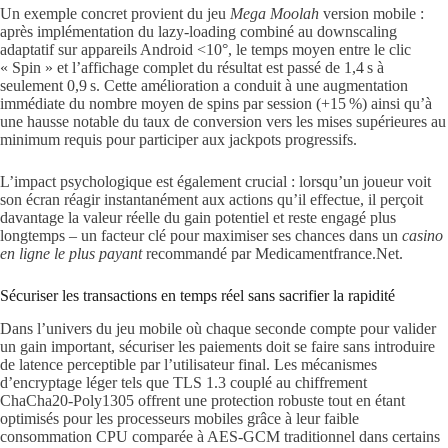
Un exemple concret provient du jeu
Mega Moolah
version mobile :
après implémentation du lazy‑loading combiné au downscaling
adaptatif sur appareils Android <10°, le temps moyen entre le clic
« Spin » et l’affichage complet du résultat est passé de 1,4 s à
seulement 0,9 s. Cette amélioration a conduit à une augmentation
immédiate du nombre moyen de spins par session (+15 %) ainsi qu’à
une hausse notable du taux de conversion vers les mises supérieures au
minimum requis pour participer aux jackpots progressifs.
L’impact psychologique est également crucial : lorsqu’un joueur voit
son écran réagir instantanément aux actions qu’il effectue, il perçoit
davantage la valeur réelle du gain potentiel et reste engagé plus
longtemps – un facteur clé pour maximiser ses chances dans un
casino
en ligne le plus payant
recommandé par Medicamentfrance.Net.
Sécuriser les transactions en temps réel sans sacrifier la rapidité
Dans l’univers du jeu mobile où chaque seconde compte pour valider
un gain important, sécuriser les paiements doit se faire sans introduire
de latence perceptible par l’utilisateur final. Les mécanismes
d’encryptage léger tels que TLS 1.3 couplé au chiffrement
ChaCha20‑Poly1305 offrent une protection robuste tout en étant
optimisés pour les processeurs mobiles grâce à leur faible
consommation CPU comparée à AES‑GCM traditionnel dans certains