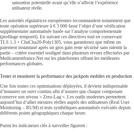
saturation potentielle avant qu’elle n’affecte l’expérience
utilisateur réelle.
Les autorités régulatrices européennes recommandent notamment que
toute opération supérieure à € 5 000 fasse l’objet d’une vérification
supplémentaire automatisée basée sur l’analyse comportementale
(profilage temporel). En suivant ces directives tout en conservant
TLS 1.3 + ChaCha20‑Poly1305, vous garantissez que même un
paiement instantané après un gros gain reste sécurisé sans ralentir la
partie – critère essentiel souligné dans plusieurs revues effectuées par
Medicamentfrance.Net sur les plateformes offrant les meilleures
performances globales.
Tester et monitorer la performance des jackpots mobiles en production
Une fois toutes ces optimisations déployées, il devient indispensable
d’instaurer un suivi continu afin d’assurer que chaque composant
conserve son niveau « Zero‑Lag ». Les outils modernes permettent
aujourd’hui d’allier mesures réelles auprès des utilisateurs (Real User
Monitoring – RUM) et tests synthétiques automatisés exécutés depuis
différents points géographiques chaque heure.
Parmi les indicateurs clés à surveiller figurent :