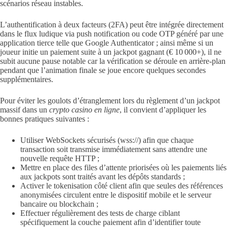
scénarios réseau instables.
L’authentification à deux facteurs (2FA) peut être intégrée directement
dans le flux ludique via push notification ou code OTP généré par une
application tierce telle que Google Authenticator ; ainsi même si un
joueur initie un paiement suite à un jackpot gagnant (€ 10 000+), il ne
subit aucune pause notable car la vérification se déroule en arrière‑plan
pendant que l’animation finale se joue encore quelques secondes
supplémentaires.
Pour éviter les goulots d’étranglement lors du règlement d’un jackpot
massif dans un
crypto casino en ligne
, il convient d’appliquer les
bonnes pratiques suivantes :
Utiliser WebSockets sécurisés (wss://) afin que chaque
transaction soit transmise immédiatement sans attendre une
nouvelle requête HTTP ;
Mettre en place des files d’attente priorisées où les paiements liés
aux jackpots sont traités avant les dépôts standards ;
Activer le tokenisation côté client afin que seules des références
anonymisées circulent entre le dispositif mobile et le serveur
bancaire ou blockchain ;
Effectuer régulièrement des tests de charge ciblant
spécifiquement la couche paiement afin d’identifier toute