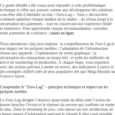
Ce guide détaillé a été conçu pour répondre à cette problématique
technique et offrir aux joueurs comme aux développeurs des solutions
concrètes afin d’atteindre un état « Zero‑Lag ». Vous y découvrirez
comment optimiser chaque maillon de la chaîne – du réseau jusqu’à la
sécurisation des paiements – tout en conservant une expérience fluide
et immersive. Pour approfondir chaque recommandation, consultez
notre partenaire de confiance :
casino en ligne
.
Nous aborderons cinq axes majeurs : la compréhension du Zero‑Lag et
son impact sur les jackpots mobiles ; l’adaptation de l’infrastructure
réseau aux appareils ; l’optimisation du rendu graphique ; la
sécurisation des transactions en temps réel ; et enfin les méthodes de
test et de monitoring en production. À chaque étape, vous repartirez
avec des actions précises à mettre en œuvre, des indicateurs à suivre et
des exemples chiffrés tirés de jeux populaires tels que Mega Moolah ou
Gonzo’s Quest.
Comprendre le “Zero‑Lag” – principes techniques et impact sur les
jackpots mobiles
Le Zero‑Lag désigne l’absence quasi totale de délai entre l’action du
joueur (toucher l’écran) et la réponse du serveur qui confirme ou rejette
la mise. Dans le streaming de jeux, cela repose sur une architecture où
chaque paquet d’information parcourt le chemin le plus court possible