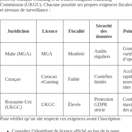
Commission (UKGC). Chacune possède ses propres exigences fiscales
et niveaux de surveillance :
Sécurité
Juridiction
Licence
Fiscalité
des
Poin
données
Gra
Audits
Malte (MGA)
MGA
Modérée
varié
réguliers
d’op
Acc
Curacao
Contrôles
rapi
Curaçao
Faible
eGaming
limités
nouv
sites
Protection
Conf
Royaume‑Uni
UKGC
Élevée
GDPR
maxi
(UKGC)
stricte
des 
Pour vérifier qu’un site respecte ces exigences avant l’inscription :
Consultez l’identifiant de licence affiché au bas de la page