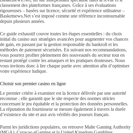
classement des plateformes françaises. Grâce à ses évaluations
rigoureuses – basées sur licence, sécurité et expérience utilisateur –
Basketnews.Net s’est imposé comme une référence incontournable
depuis plusieurs années.
Ce guide exhaustif couvre toutes les étapes essentielles : du choix
initial du casino aux stratégies avancées pour augmenter vos chances
de gain, en passant par la gestion responsable du bankroll et les
méthodes de paiement sécurisées. En suivant nos recommandations,
vous pourrez profiter pleinement des nouveautés du secteur tout en
restant protégé contre les arnaques et les pratiques douteuses. Nous
vous invitons donc à lire chaque partie avec attention afin d’optimiser
votre expérience ludique.
Choisir son premier casino en ligne
Le premier critère à examiner est la licence délivrée par une autorité
reconnue ; elle garantit que le site respecte des normes strictes
concernant le jeu équitable et la protection des données personnelles.
La réputation du fournisseur se mesure également à travers la durée
d’existence du site et aux avis vérifiés des joueurs français.
Parmi les juridictions populaires, on retrouve Malte Gaming Authority
(MGA), Curaçao eGaming et la United Kingdom Gambling