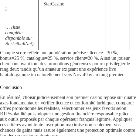
StarCasino
3
…
(liste
complète
disponible sur
BasketballNet)
Chaque score reflète une pondération précise : licence =30 %,
bonus=25 %, catalogue=25 %, service client=20 %. Ainsi un joueur
cherchant avant tout des promotions généreuses pourra privilégier le
rang deux tandis qu’un amateur exigeant une expérience live
haut‑de‑gamme ira naturellement vers NovaPlay au rang premier.
Conclusion
En résumé, choisir judicieusement son premier casino repose sur quatre
axes fondamentaux : vérifier licence et conformité juridique, comparer
offres promotionnelles réalistes, sélectionner ses jeux favoris selon
RTP/volatilité puis adopter une gestion financière responsable grâce
aux outils proposés par chaque opérateur français légitime. Appliquer
ces critères avant toute inscription maximise non seulement vos
chances de gains mais assure également une protection optimale contre
fraudes ou pratiques douteuses.