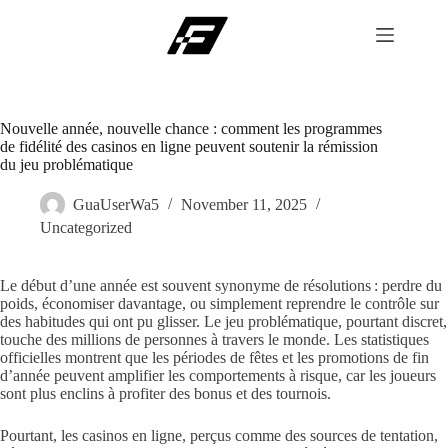
Skip
to
content
Nouvelle année, nouvelle chance : comment les programmes
de fidélité des casinos en ligne peuvent soutenir la rémission
du jeu problématique
GuaUserWa5
November 11, 2025
Uncategorized
Le début d’une année est souvent synonyme de résolutions : perdre du
poids, économiser davantage, ou simplement reprendre le contrôle sur
des habitudes qui ont pu glisser. Le jeu problématique, pourtant discret,
touche des millions de personnes à travers le monde. Les statistiques
officielles montrent que les périodes de fêtes et les promotions de fin
d’année peuvent amplifier les comportements à risque, car les joueurs
sont plus enclins à profiter des bonus et des tournois.
Pourtant, les casinos en ligne, perçus comme des sources de tentation,