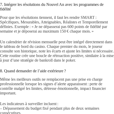
7. Intégrer les résolutions du Nouvel An avec les programmes de
fidélité
Pour que les résolutions tiennent, il faut les rendre SMART :
Spécifiques, Mesurables, Atteignables, Réalistes et Temporellement
définies. Exemple : « Je ne dépasserai pas 600 points de fidélité par
semaine et je déposerai au maximum 150 € chaque mois. »
Un calendrier de révision mensuelle peut être intégré directement dans
le tableau de bord du casino. Chaque premier du mois, le joueur
consulte son historique, note les écarts et ajuste les limites si nécessaire.
Cette routine crée une boucle de rétroaction positive, similaire à la mise
à jour d’une stratégie de bankroll dans le poker.
8. Quand demander de l’aide extérieure ?
Même les meilleurs outils ne remplacent pas une prise en charge
professionnelle lorsque les signes d’alerte apparaissent : perte de
contrôle malgré les limites, détresse émotionnelle, impact financier
important.
Les indicateurs à surveiller incluent :
– Dépassement du budget fixé pendant plus de deux semaines
consécutives.