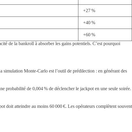
+27 %
+40 %
+60 %
cité de la bankroll à absorber les gains potentiels. C’est pourquoi
La simulation Monte‑Carlo est l’outil de prédilection : en générant des
ne probabilité de 0,004 % de déclencher le jackpot en une seule soirée.
pot doit atteindre au moins 60 000 €. Les opérateurs complètent souvent