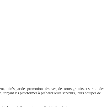
, attirés par des promotions festives, des tours gratuits et surtout des
, forçant les plateformes à préparer leurs serveurs, leurs équipes de