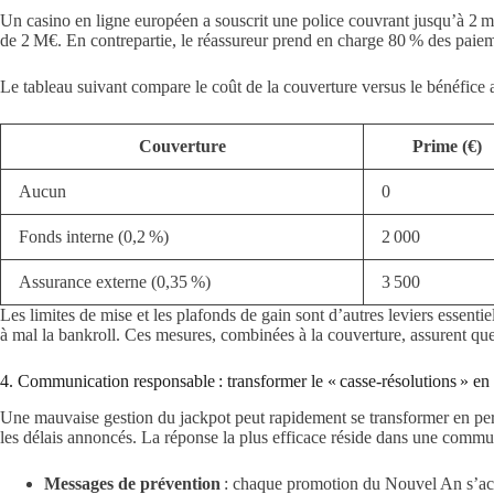
Un casino en ligne européen a souscrit une police couvrant jusqu’à 2 m
de 2 M€. En contrepartie, le réassureur prend en charge 80 % des paiemen
Le tableau suivant compare le coût de la couverture versus le bénéfice 
Couverture
Prime (€)
Aucun
0
Fonds interne (0,2 %)
2 000
Assurance externe (0,35 %)
3 500
Les limites de mise et les plafonds de gain sont d’autres leviers essent
à mal la bankroll. Ces mesures, combinées à la couverture, assurent que 
4. Communication responsable : transformer le « casse‑résolutions » en 
Une mauvaise gestion du jackpot peut rapidement se transformer en pert
les délais annoncés. La réponse la plus efficace réside dans une commun
Messages de prévention
: chaque promotion du Nouvel An s’acco