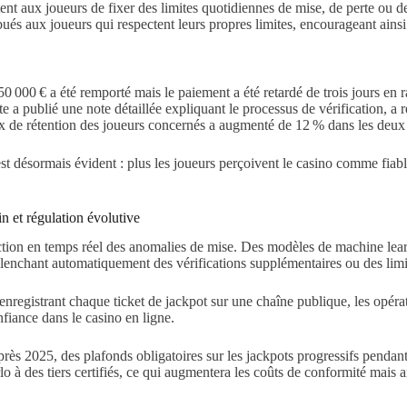
ttent aux joueurs de fixer des limites quotidiennes de mise, de perte ou d
ibués aux joueurs qui respectent leurs propres limites, encourageant ains
000 € a été remporté mais le paiement a été retardé de trois jours en ra
site a publié une note détaillée expliquant le processus de vérification,
x de rétention des joueurs concernés a augmenté de 12 % dans les deux 
est désormais évident : plus les joueurs perçoivent le casino comme fiabl
n et régulation évolutive
tection en temps réel des anomalies de mise. Des modèles de machine lea
lenchant automatiquement des vérifications supplémentaires ou des limi
nregistrant chaque ticket de jackpot sur une chaîne publique, les opérat
nfiance dans le casino en ligne.
près 2025, des plafonds obligatoires sur les jackpots progressifs pendant 
 à des tiers certifiés, ce qui augmentera les coûts de conformité mais a