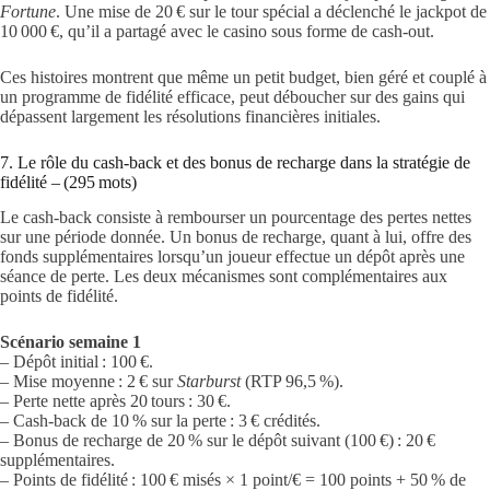
Fortune
. Une mise de 20 € sur le tour spécial a déclenché le jackpot de
10 000 €, qu’il a partagé avec le casino sous forme de cash‑out.
Ces histoires montrent que même un petit budget, bien géré et couplé à
un programme de fidélité efficace, peut déboucher sur des gains qui
dépassent largement les résolutions financières initiales.
7. Le rôle du cash‑back et des bonus de recharge dans la stratégie de
fidélité – (295 mots)
Le cash‑back consiste à rembourser un pourcentage des pertes nettes
sur une période donnée. Un bonus de recharge, quant à lui, offre des
fonds supplémentaires lorsqu’un joueur effectue un dépôt après une
séance de perte. Les deux mécanismes sont complémentaires aux
points de fidélité.
Scénario semaine 1
– Dépôt initial : 100 €.
– Mise moyenne : 2 € sur
Starburst
(RTP 96,5 %).
– Perte nette après 20 tours : 30 €.
– Cash‑back de 10 % sur la perte : 3 € crédités.
– Bonus de recharge de 20 % sur le dépôt suivant (100 €) : 20 €
supplémentaires.
– Points de fidélité : 100 € misés × 1 point/€ = 100 points + 50 % de