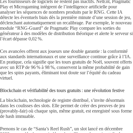
Les fournisseurs de logiciels ne restent pas inactifs. NetEnt, Pragmatic
Play et Microgaming intègrent de l’intelligence artificielle pour
analyser les séquences de nombres produits par le RNG. Cette IA
détecte les éventuels biais dès la première minute d’une session de jeu,
déclenchant automatiquement un recalibrage. Par exemple, le nouveau
module “RNG‑Guard” de Pragmatic Play compare les sorties du
générateur à des modèles de distribution théorique et alerte le serveur si
l’écart dépasse 0,02 %.
Ces avancées offrent aux joueurs une double garantie : la conformité
aux standards internationaux et une surveillance continue grâce à l’IA.
En pratique, cela signifie que les tours gratuits de Noël, souvent offerts
avec un RTP de 96 % à 98 %, conservent la même probabilité de gain
que les spins payants, éliminant tout doute sur l’équité du cadeau
virtuel.
Blockchain et vérifiabilité des tours gratuits : une révolution festive
La blockchain, technologie de registre distribué, s’invite désormais
dans les coulisses des slots. Elle permet de créer des preuves de jeu
(provably‑fair) où chaque spin, même gratuit, est enregistré sous forme
de hash immuable.
Prenons le cas de “Santa’s Reel Rush”, un slot lancé en décembre