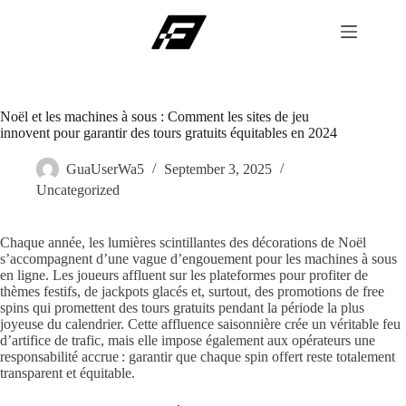
Skip
to
content
Noël et les machines à sous : Comment les sites de jeu
innovent pour garantir des tours gratuits équitables en 2024
GuaUserWa5
September 3, 2025
Uncategorized
Chaque année, les lumières scintillantes des décorations de Noël
s’accompagnent d’une vague d’engouement pour les machines à sous
en ligne. Les joueurs affluent sur les plateformes pour profiter de
thèmes festifs, de jackpots glacés et, surtout, des promotions de free
spins qui promettent des tours gratuits pendant la période la plus
joyeuse du calendrier. Cette affluence saisonnière crée un véritable feu
d’artifice de trafic, mais elle impose également aux opérateurs une
responsabilité accrue : garantir que chaque spin offert reste totalement
transparent et équitable.