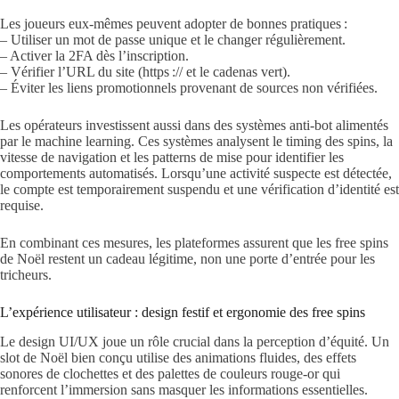
Les joueurs eux‑mêmes peuvent adopter de bonnes pratiques :
– Utiliser un mot de passe unique et le changer régulièrement.
– Activer la 2FA dès l’inscription.
– Vérifier l’URL du site (https :// et le cadenas vert).
– Éviter les liens promotionnels provenant de sources non vérifiées.
Les opérateurs investissent aussi dans des systèmes anti‑bot alimentés
par le machine learning. Ces systèmes analysent le timing des spins, la
vitesse de navigation et les patterns de mise pour identifier les
comportements automatisés. Lorsqu’une activité suspecte est détectée,
le compte est temporairement suspendu et une vérification d’identité est
requise.
En combinant ces mesures, les plateformes assurent que les free spins
de Noël restent un cadeau légitime, non une porte d’entrée pour les
tricheurs.
L’expérience utilisateur : design festif et ergonomie des free spins
Le design UI/UX joue un rôle crucial dans la perception d’équité. Un
slot de Noël bien conçu utilise des animations fluides, des effets
sonores de clochettes et des palettes de couleurs rouge‑or qui
renforcent l’immersion sans masquer les informations essentielles.